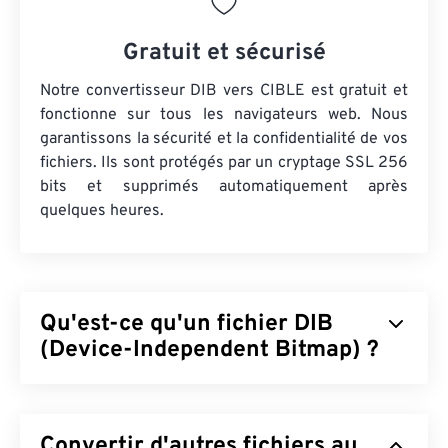
Gratuit et sécurisé
Notre convertisseur DIB vers CIBLE est gratuit et
fonctionne sur tous les navigateurs web. Nous
garantissons la sécurité et la confidentialité de vos
fichiers. Ils sont protégés par un cryptage SSL 256
bits et supprimés automatiquement après
quelques heures.
Qu'est-ce qu'un fichier DIB
(Device-Independent Bitmap) ?
Le bitmap indépendant du périphérique (DIB) est
un type de bitmap (
BMP
) qui s'affiche
Convertir d'autres fichiers au
correctement sur tout appareil. Le DIB utilise une