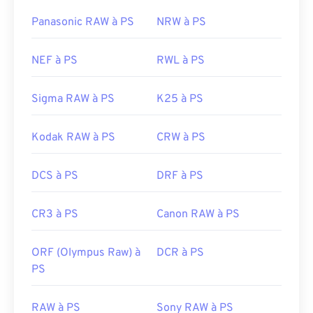
Développé par :
Microsoft Corporation
Panasonic RAW à PS
NRW à PS
Sortie initiale :
20 novembre 1985
NEF à PS
RWL à PS
Sigma RAW à PS
K25 à PS
Kodak RAW à PS
CRW à PS
DCS à PS
DRF à PS
CR3 à PS
Canon RAW à PS
ORF (Olympus Raw) à
DCR à PS
PS
RAW à PS
Sony RAW à PS