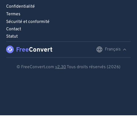
Confidentialité
Termes
Sécurité et conformité
Contact
Statut
Français
English
Deutsch
© FreeConvert.com
v2.30
Tous droits réservés (2026)
Español
Français
Português
Italiano
Dutch