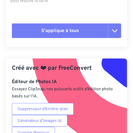
pour réduire la taille
S'applique à tous
Réinitialiser toutes les options
Appliquer à partir du préréglage
Créé avec
❤️
par
FreeConvert
Enregistrer comme préréglage
Éditeur de Photos IA
Essayez ClipSnap, nos puissants outils d’édition photo
basés sur l’IA.
Suppresseur d’Arrière-plan
Générateur d’Images IA
Gomme Magique