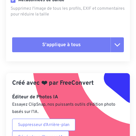
Métadonnées de bande
Supprimez l'image de tous les profils, EXIF ​​et commentaires
pour réduire la taille
S'applique à tous
Réinitialiser toutes les options
Appliquer à partir du préréglage
Créé avec
❤️
par
FreeConvert
Enregistrer comme préréglage
Éditeur de Photos IA
Essayez ClipSnap, nos puissants outils d’édition photo
basés sur l’IA.
Suppresseur d’Arrière-plan