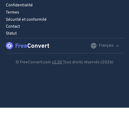
Confidentialité
Termes
Sécurité et conformité
Contact
Statut
Français
English
Deutsch
© FreeConvert.com
v2.30
Tous droits réservés (2026)
Español
Français
Português
Italiano
Dutch
日本語