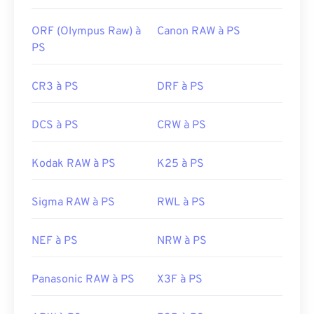
ORF (Olympus Raw) à
Canon RAW à PS
PS
CR3 à PS
DRF à PS
DCS à PS
CRW à PS
Kodak RAW à PS
K25 à PS
Sigma RAW à PS
RWL à PS
NEF à PS
NRW à PS
Panasonic RAW à PS
X3F à PS