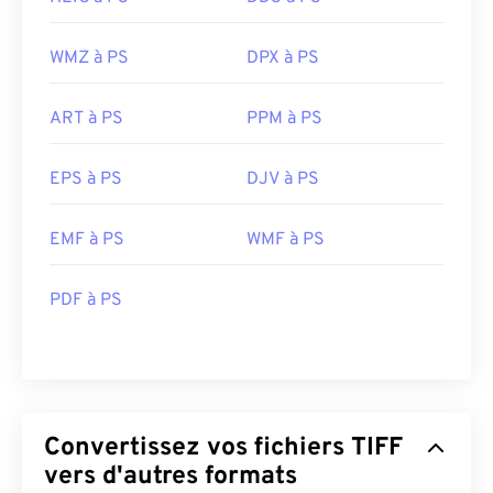
WMZ à PS
DPX à PS
ART à PS
PPM à PS
EPS à PS
DJV à PS
EMF à PS
WMF à PS
PDF à PS
Convertissez vos fichiers TIFF
vers d'autres formats