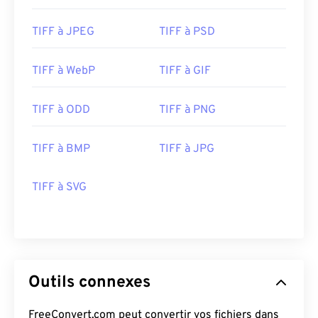
Converter
est un logiciel gratuit non Adobe à
considérer.
TIFF à JPEG
TIFF à PSD
Développé par :
Adobe Inc.
TIFF à WebP
TIFF à GIF
Sortie initiale :
1992
TIFF à ODD
TIFF à PNG
TIFF à BMP
TIFF à JPG
TIFF à SVG
Outils connexes
FreeConvert.com peut convertir vos fichiers dans