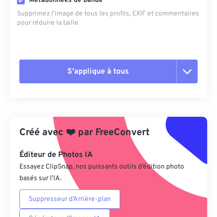
Métadonnées de bande
Supprimez l'image de tous les profils, EXIF ​​et commentaires
pour réduire la taille
S'applique à tous
Réinitialiser toutes les options
Appliquer à partir du préréglage
Créé avec
❤️
par
FreeConvert
Enregistrer comme préréglage
Éditeur de Photos IA
Essayez ClipSnap, nos puissants outils d’édition photo
basés sur l’IA.
Suppresseur d’Arrière-plan