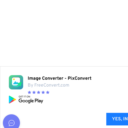
Image Converter - PixConvert
By FreeConvert.com
YES, I