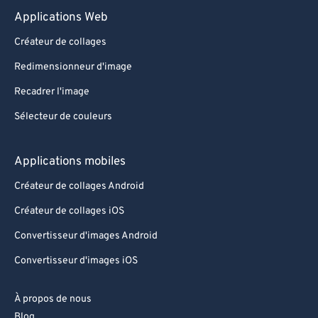
Applications Web
90
90
Créateur de collages
91
91
Redimensionneur d'image
92
92
Recadrer l'image
93
93
Sélecteur de couleurs
94
94
95
95
Applications mobiles
96
96
Créateur de collages Android
97
97
Créateur de collages iOS
98
98
Convertisseur d'images Android
99
99
Convertisseur d'images iOS
À propos de nous
Blog