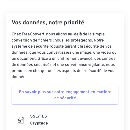
24
24
24
24
24
24
25
25
25
25
25
25
Vos données, notre priorité
26
26
26
26
26
26
Chez FreeConvert, nous allons au-delà de la simple
27
27
27
27
27
27
conversion de fichiers : nous les protégeons. Notre
système de sécurité robuste garantit la sécurité de vos
28
28
28
28
28
28
données, que vous convertissiez une image, une vidéo ou
29
29
29
29
29
29
un document. Grâce à un chiffrement avancé, des centres
de données sécurisés et une surveillance vigilante, nous
30
30
30
30
30
30
prenons en charge tous les aspects de la sécurité de vos
31
31
31
31
31
31
données.
32
32
32
32
32
32
En savoir plus sur notre engagement en matière
33
33
33
33
33
33
de sécurité
34
34
34
34
34
34
35
35
35
35
35
35
SSL/TLS
Cryptage
36
36
36
36
36
36