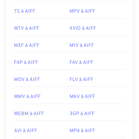
Développé par :
Apple Inc.
Sortie initiale :
1988
TS à AIFF
MPV à AIFF
Liens utiles:
WTV à AIFF
XVID à AIFF
https://en.wikipedia.org/wiki/Audio_Interchange_File_F
https://www.lifewire.com/aiff-aif-aifc-files-
MXF à AIFF
M1V à AIFF
2619569
F4P à AIFF
F4V à AIFF
MOV à AIFF
FLV à AIFF
WMV à AIFF
MKV à AIFF
WEBM à AIFF
3GP à AIFF
AVI à AIFF
MP4 à AIFF