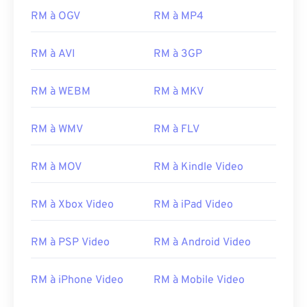
RM à OGV
RM à MP4
00
00
00
00
00
00
00
00
RM à AVI
RM à 3GP
00
00
00
00
00
00
00
00
RM à WEBM
RM à MKV
01
01
01
01
01
01
01
01
02
02
02
02
02
02
02
02
RM à WMV
RM à FLV
03
03
03
03
03
03
03
03
04
04
04
04
04
04
04
04
RM à MOV
RM à Kindle Video
05
05
05
05
05
05
05
05
RM à Xbox Video
RM à iPad Video
06
06
06
06
06
06
06
06
07
07
07
07
07
07
07
07
RM à PSP Video
RM à Android Video
08
08
08
08
08
08
08
08
RM à iPhone Video
RM à Mobile Video
09
09
09
09
09
09
09
09
10
10
10
10
10
10
10
10