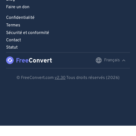
Faire un don
Confidentialité
Termes
Sécurité et conformité
Contact
Statut
Français
English
Deutsch
© FreeConvert.com
v2.30
Tous droits réservés (2026)
Español
Français
Português
Italiano
Dutch