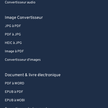
63
63
Convertisseur audio
64
64
Image Convertisseur
65
65
JPG à PDF
66
66
PDF à JPG
67
67
68
68
HEIC à JPG
69
69
Image à PDF
70
70
Convertisseur d'images
71
71
Document & livre électronique
72
72
PDF à WORD
73
73
EPUB à PDF
74
74
75
75
EPUB à MOBI