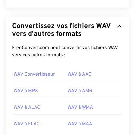
Convertissez vos fichiers WAV
vers d'autres formats
FreeConvert.com peut convertir vos fichiers WAV
vers ces autres formats :
WAV Convertisseur
WAV à AAC
WAV à MP3
WAV à AMR
WAV à ALAC
WAV à WMA
00
00
00
00
00
00
00
00
WAV à FLAC
WAV à M4A
00
00
00
00
00
00
00
00