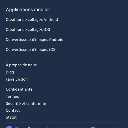
93
93
Applications mobiles
94
94
Créateur de collages Android
95
95
Créateur de collages iOS
96
96
Convertisseur d'images Android
97
97
Convertisseur d'images iOS
98
98
99
99
À propos de nous
Blog
Faire un don
Confidentialité
Termes
Sécurité et conformité
Contact
Statut