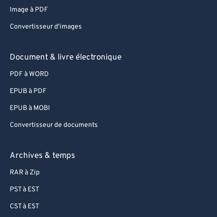
Image à PDF
67
67
Convertisseur d'images
68
68
69
69
Document & livre électronique
70
70
PDF à WORD
71
71
EPUB à PDF
72
72
EPUB à MOBI
73
73
Convertisseur de documents
74
74
75
75
Archives & temps
76
76
RAR à Zip
77
77
PST à EST
78
78
CST à EST
79
79