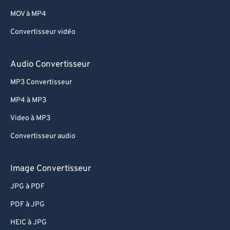
53
53
53
53
53
53
MOV à MP4
54
54
54
54
54
54
Convertisseur vidéo
55
55
55
55
55
55
56
56
56
56
56
56
Audio Convertisseur
57
57
57
57
57
57
MP3 Convertisseur
58
58
58
58
58
58
MP4 à MP3
59
59
59
59
59
59
Video à MP3
60
60
Convertisseur audio
61
61
62
62
Image Convertisseur
63
63
JPG à PDF
64
64
PDF à JPG
65
65
HEIC à JPG
66
66