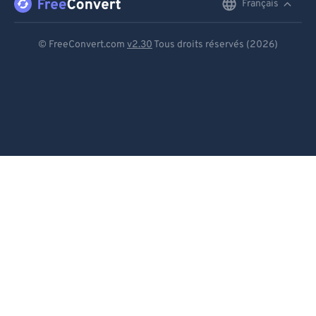
Français
English
Deutsch
© FreeConvert.com
v2.30
Tous droits réservés (2026)
Español
Français
Português
Italiano
Dutch
日本語
简体中文
繁體中文
한국어