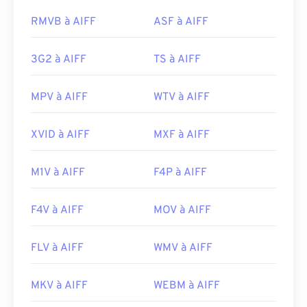
https://www.techopedia.com/definition/12636/wavefor
ouvrent les fichiers AIFF sans conversion.
RMVB à AIFF
ASF à AIFF
audio-wav
Développé par :
Apple Inc.
Sortie initiale :
1988
3G2 à AIFF
TS à AIFF
Liens utiles:
MPV à AIFF
WTV à AIFF
https://en.wikipedia.org/wiki/Audio_Interchange_File_F
https://www.lifewire.com/aiff-aif-aifc-files-
XVID à AIFF
MXF à AIFF
2619569
M1V à AIFF
F4P à AIFF
F4V à AIFF
MOV à AIFF
FLV à AIFF
WMV à AIFF
MKV à AIFF
WEBM à AIFF