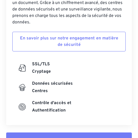
un document. Grâce à un chiffrement avancé, des centres
27
27
27
27
27
27
de données sécurisés et une surveillance vigilante, nous
28
28
28
28
28
28
prenons en charge tous les aspects de la sécurité de vos
données.
29
29
29
29
29
29
30
30
30
30
30
30
En savoir plus sur notre engagement en matière
de sécurité
31
31
31
31
31
31
32
32
32
32
32
32
SSL/TLS
33
33
33
33
33
33
Cryptage
34
34
34
34
34
34
Données sécurisées
35
35
35
35
35
35
Centres
36
36
36
36
36
36
Contrôle d'accès et
37
37
37
37
37
37
Authentification
38
38
38
38
38
38
39
39
39
39
39
39