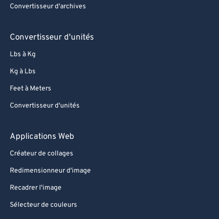
Convertisseur d'archives
80
80
81
81
Convertisseur d'unités
82
82
Lbs à Kg
83
83
Kg à Lbs
84
84
Feet à Meters
85
85
Convertisseur d'unités
86
86
87
87
Applications Web
88
88
Créateur de collages
89
89
Redimensionneur d'image
90
90
Recadrer l'image
91
91
Sélecteur de couleurs
92
92