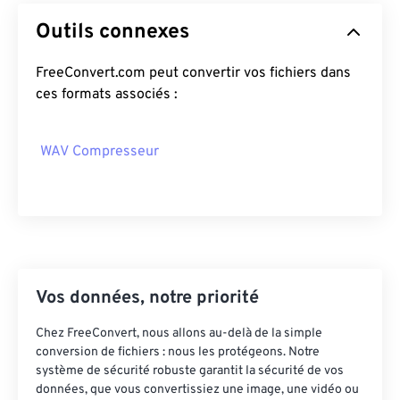
14
14
14
14
14
14
14
14
Outils connexes
15
15
15
15
15
15
15
15
FreeConvert.com peut convertir vos fichiers dans
16
16
16
16
16
16
16
16
ces formats associés :
17
17
17
17
17
17
17
17
18
18
18
18
18
18
18
18
WAV Compresseur
19
19
19
19
19
19
19
19
20
20
20
20
20
20
20
20
21
21
21
21
21
21
21
21
22
22
22
22
22
22
22
22
23
23
23
23
23
23
23
23
Vos données, notre priorité
24
24
24
24
24
24
Chez FreeConvert, nous allons au-delà de la simple
25
25
25
25
25
25
conversion de fichiers : nous les protégeons. Notre
système de sécurité robuste garantit la sécurité de vos
26
26
26
26
26
26
données, que vous convertissiez une image, une vidéo ou