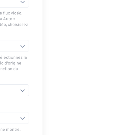
 flux vidéo.
 « Auto »
déo, choisissez
sélectionnez la
éo d'origine
onction du
une montre.