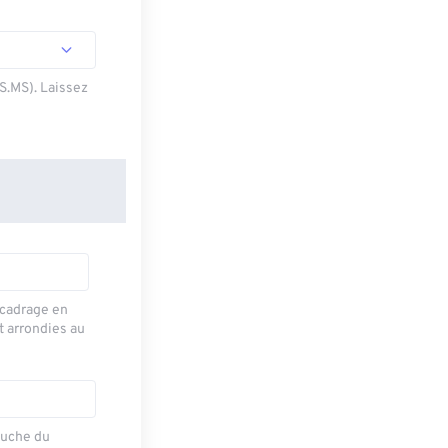
SS.MS). Laissez
recadrage en
t arrondies au
auche du