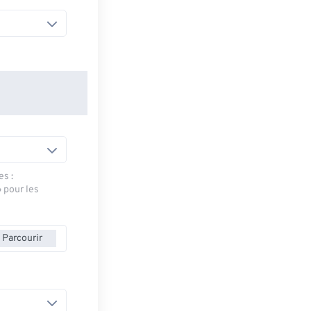
es :
» pour les
Parcourir