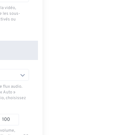
la vidéo,
e les sous-
ctivés ou
 flux audio.
 « Auto »
io, choisissez
e volume,