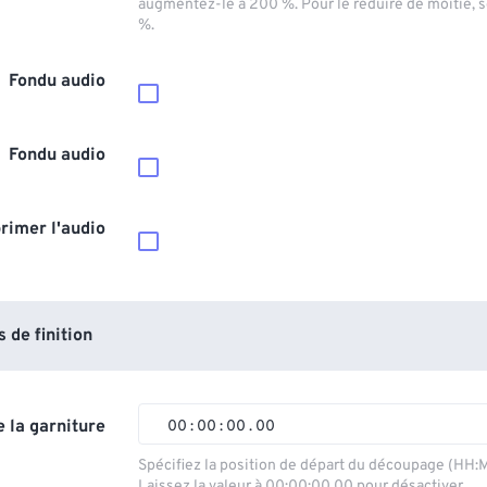
augmentez-le à 200 %. Pour le réduire de moitié, 
%.
Fondu audio
Fondu audio
rimer l'audio
de finition
 la garniture
00
:
00
:
00
.
00
00
00
00
00
Spécifiez la position de départ du découpage (HH:
Laissez la valeur à 00:00:00.00 pour désactiver.