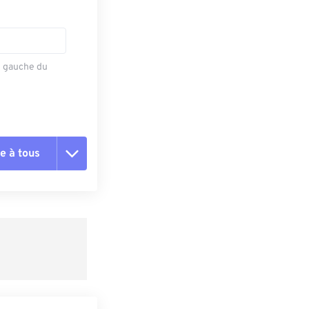
e gauche du
e à tous
es les options
r du préréglage
e préréglage