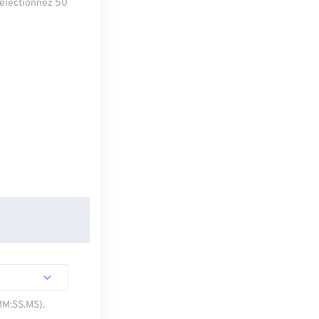
sélectionnez 50
MM:SS.MS).