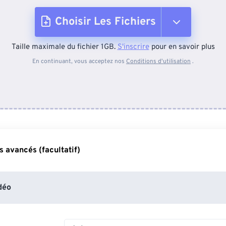
Choisir Les Fichiers
Taille maximale du fichier 1GB.
S'inscrire
pour en savoir plus
Depuis l'appareil
En continuant, vous acceptez nos
Conditions d'utilisation
.
Depuis Dropbox
Depuis Google Drive
 avancés (facultatif)
Depuis OneDrive
déo
Depuis l'URL