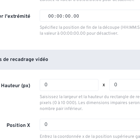
01
01
01
01
02
02
02
02
r l'extrémité
00
:
00
:
00
.
00
03
03
03
03
00
00
00
00
Spécifiez la position de fin de la découpe (HH:MM:
la valeur à 00:00:00.00 pour désactiver.
04
04
04
04
01
01
01
01
05
05
05
05
02
02
02
02
06
06
06
06
03
03
03
03
 de recadrage vidéo
07
07
07
07
04
04
04
04
08
08
08
08
05
05
05
05
x
 Hauteur (px)
09
09
09
09
06
06
06
06
Saisissez la largeur et la hauteur du rectangle de 
10
10
10
10
07
07
07
07
pixels (0 à 10 000). Les dimensions impaires seron
nombre pair inférieur.
11
11
11
11
08
08
08
08
12
12
12
12
09
09
09
09
Position X
13
13
13
13
10
10
10
10
Entrez la coordonnée x de la position supérieure g