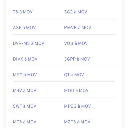
TS à MOV
3G2 à MOV
ASF à MOV
RMVB à MOV
DVR-MS à MOV
VOB à MOV
DIVX à MOV
3GPP à MOV
MPG à MOV
QT à MOV
00
00
00
00
00
00
00
00
M4V à MOV
MOD à MOV
00
00
00
00
00
00
00
00
SWF à MOV
MPEG à MOV
01
01
01
01
01
01
01
01
02
02
02
02
02
02
02
02
MTS à MOV
M2TS à MOV