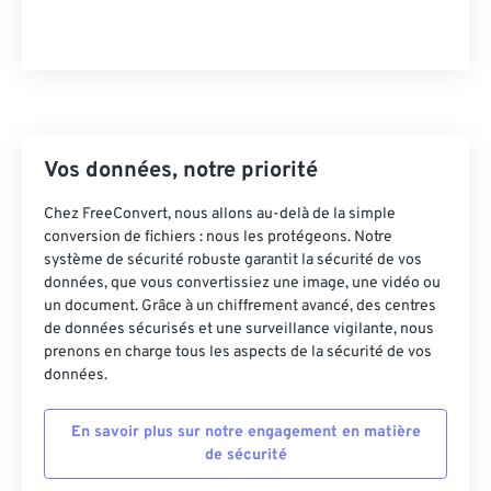
43
43
43
43
43
43
44
44
44
44
44
44
45
45
45
45
45
45
46
46
46
46
46
46
Vos données, notre priorité
47
47
47
47
47
47
48
48
48
48
48
48
Chez FreeConvert, nous allons au-delà de la simple
conversion de fichiers : nous les protégeons. Notre
49
49
49
49
49
49
système de sécurité robuste garantit la sécurité de vos
50
50
50
50
50
50
données, que vous convertissiez une image, une vidéo ou
un document. Grâce à un chiffrement avancé, des centres
51
51
51
51
51
51
de données sécurisés et une surveillance vigilante, nous
prenons en charge tous les aspects de la sécurité de vos
52
52
52
52
52
52
données.
53
53
53
53
53
53
54
54
54
54
54
54
En savoir plus sur notre engagement en matière
de sécurité
55
55
55
55
55
55