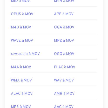
Notez que deux autres types de fichiers utilisent
MID à MOV
M4R à MOV
également l'extension MOV : AutoCAD, AutoFlix et
ROSE Online. Ces types de fichiers sont
OPUS à MOV
APE à MOV
indépendants, l'un étant obsolète et l'autre lié à un
jeu en ligne. Apple n'a pas développé ces
M4B à MOV
OGA à MOV
technologies et elles ne s'ouvrent pas dans
QuickTime.
WAVE à MOV
MP2 à MOV
Développé par :
Apple Inc.
Sortie initiale :
2001
raw-audio à MOV
OGG à MOV
Liens utiles:
M4A à MOV
FLAC à MOV
https://en.wikipedia.org/wiki/QuickTime_File_Format
https://developer.apple.com/library/archive/documen
CH203-BBCGDDDF
WMA à MOV
WAV à MOV
ALAC à MOV
AMR à MOV
MP3 à MOV
AAC à MOV