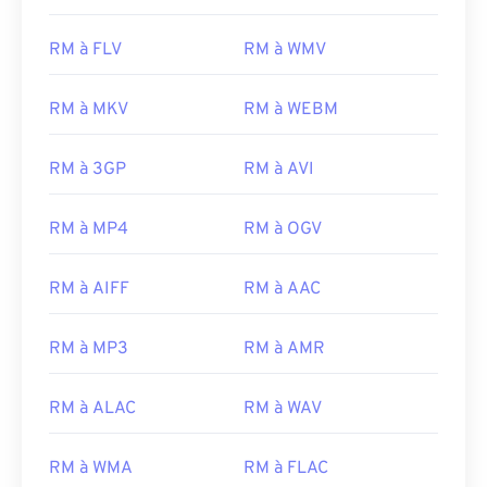
17
17
17
17
17
17
17
17
RM à FLV
RM à WMV
18
18
18
18
18
18
18
18
19
19
19
19
19
19
19
19
RM à MKV
RM à WEBM
20
20
20
20
20
20
20
20
RM à 3GP
RM à AVI
21
21
21
21
21
21
21
21
22
22
22
22
22
22
22
22
RM à MP4
RM à OGV
23
23
23
23
23
23
23
23
RM à AIFF
RM à AAC
24
24
24
24
24
24
25
25
25
25
25
25
RM à MP3
RM à AMR
26
26
26
26
26
26
27
27
27
27
27
27
RM à ALAC
RM à WAV
28
28
28
28
28
28
RM à WMA
RM à FLAC
29
29
29
29
29
29