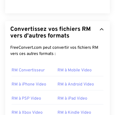
03
03
03
03
03
03
03
03
04
04
04
04
04
04
04
04
05
05
05
05
05
05
05
05
06
06
06
06
06
06
06
06
Convertissez vos fichiers RM
vers d'autres formats
07
07
07
07
07
07
07
07
08
08
08
08
08
08
08
08
FreeConvert.com peut convertir vos fichiers RM
09
09
09
09
09
09
09
09
vers ces autres formats :
10
10
10
10
10
10
10
10
RM Convertisseur
RM à Mobile Video
11
11
11
11
11
11
11
11
12
12
12
12
12
12
12
12
RM à iPhone Video
RM à Android Video
13
13
13
13
13
13
13
13
14
14
14
14
14
14
14
14
RM à PSP Video
RM à iPad Video
15
15
15
15
15
15
15
15
RM à Xbox Video
RM à Kindle Video
16
16
16
16
16
16
16
16