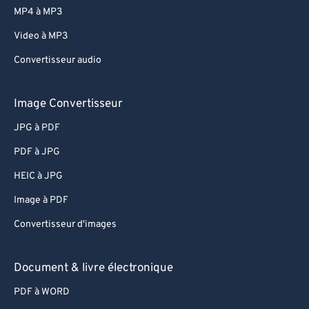
82
82
MP4 à MP3
83
83
Video à MP3
84
84
Convertisseur audio
85
85
86
86
Image Convertisseur
87
87
JPG à PDF
88
88
PDF à JPG
89
89
HEIC à JPG
90
90
Image à PDF
91
91
Convertisseur d'images
92
92
93
93
Document & livre électronique
94
94
PDF à WORD
95
95