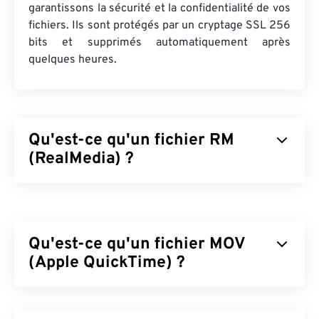
garantissons la sécurité et la confidentialité de vos
fichiers. Ils sont protégés par un cryptage SSL 256
bits et supprimés automatiquement après
quelques heures.
Qu'est-ce qu'un fichier RM
(RealMedia) ?
RealMedia (RM) est un format conteneur
multimédia propriétaire de RealNetworks.
RealNetworks a conçu RM pour diffuser du
Qu'est-ce qu'un fichier MOV
contenu sur Internet. RM compresse la vidéo avec
un codec RealVideo et l'audio avec un codec
(Apple QuickTime) ?
RealAudio.
Apple QuickTime (MOV) est un conteneur pouvant
Comment ouvrir un fichier RM ?
contenir différents types de fichiers multimédias,