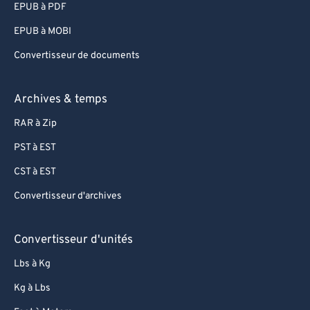
EPUB à PDF
96
96
EPUB à MOBI
97
97
Convertisseur de documents
98
98
99
99
Archives & temps
RAR à Zip
PST à EST
CST à EST
Convertisseur d'archives
Convertisseur d'unités
Lbs à Kg
Kg à Lbs