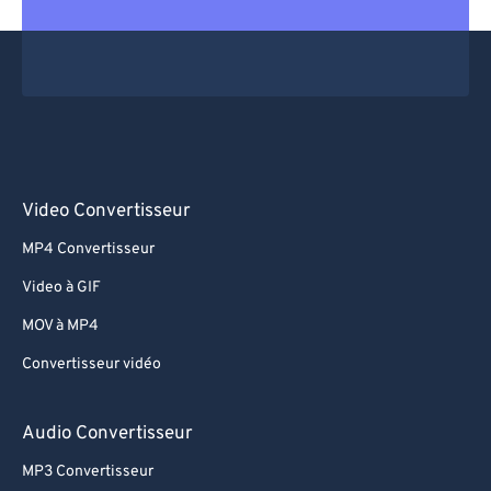
69
69
70
70
71
71
72
72
73
73
74
74
Video Convertisseur
75
75
MP4 Convertisseur
76
76
Video à GIF
77
77
MOV à MP4
78
78
Convertisseur vidéo
79
79
80
80
Audio Convertisseur
81
81
MP3 Convertisseur