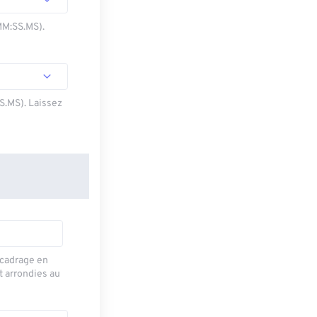
MM:SS.MS).
SS.MS). Laissez
recadrage en
t arrondies au