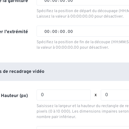
 la garniture
00
:
00
:
00
.
00
00
00
00
00
Spécifiez la position de départ du découpage (HH:
Laissez la valeur à 00:00:00.00 pour désactiver.
01
01
01
01
02
02
02
02
r l'extrémité
00
:
00
:
00
.
00
03
03
03
03
00
00
00
00
Spécifiez la position de fin de la découpe (HH:MM:
la valeur à 00:00:00.00 pour désactiver.
04
04
04
04
01
01
01
01
05
05
05
05
02
02
02
02
06
06
06
06
03
03
03
03
 de recadrage vidéo
07
07
07
07
04
04
04
04
08
08
08
08
05
05
05
05
x
 Hauteur (px)
09
09
09
09
06
06
06
06
Saisissez la largeur et la hauteur du rectangle de 
10
10
10
10
07
07
07
07
pixels (0 à 10 000). Les dimensions impaires seron
nombre pair inférieur.
11
11
11
11
08
08
08
08
12
12
12
12