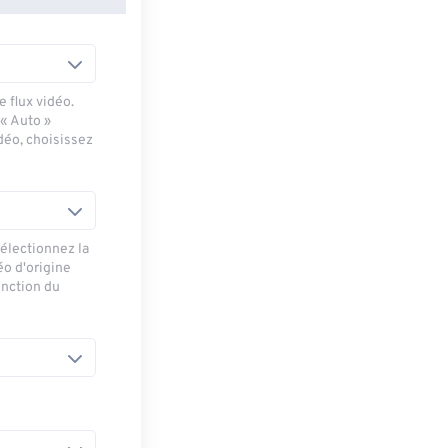
 flux vidéo.
 « Auto »
déo, choisissez
sélectionnez la
éo d'origine
onction du