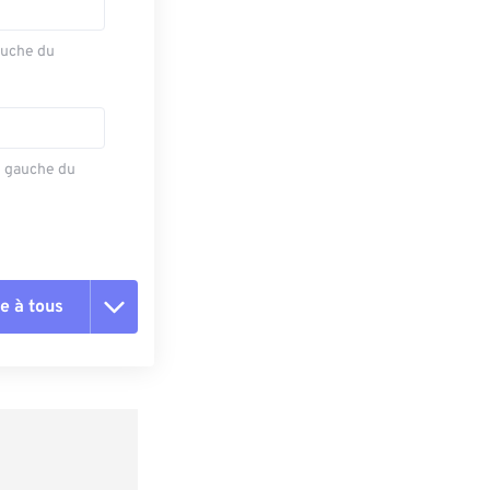
auche du
e gauche du
e à tous
es les options
r du préréglage
e préréglage