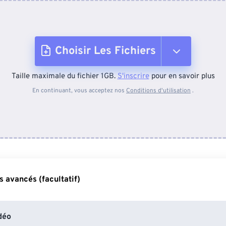
Choisir Les Fichiers
Taille maximale du fichier 1GB.
S'inscrire
pour en savoir plus
Depuis l'appareil
En continuant, vous acceptez nos
Conditions d'utilisation
.
Depuis Dropbox
Depuis Google Drive
 avancés (facultatif)
Depuis OneDrive
déo
Depuis l'URL