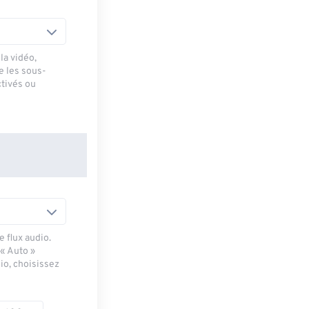
la vidéo,
e les sous-
ctivés ou
 flux audio.
 « Auto »
io, choisissez