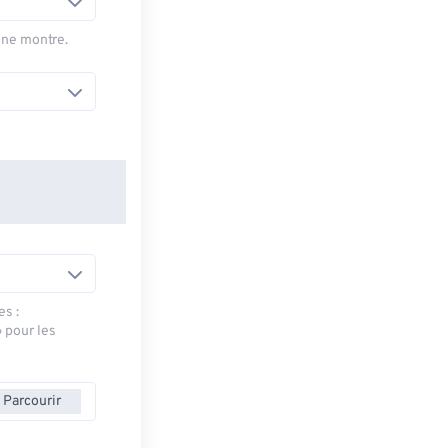
une montre.
es :
» pour les
Parcourir