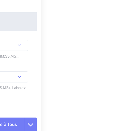
MM:SS.MS).
SS.MS). Laissez
e à tous