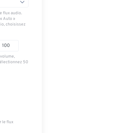
 flux audio.
 « Auto »
io, choisissez
e volume,
sélectionnez 50
 le flux