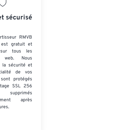
et sécurisé
ertisseur RMVB
est gratuit et
 sur tous les
rs web. Nous
 la sécurité et
tialité de vos
s sont protégés
ptage SSL 256
 supprimés
uement après
ures.