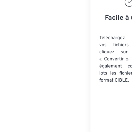
Facile à 
Téléchargez 
vos fichie
cliquez sur
« Convertir ».
également co
lots
les fichi
format CIBLE.