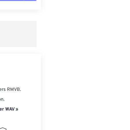
es les options
r du préréglage
e préréglage
iers RMVB.
on.
er WAV »