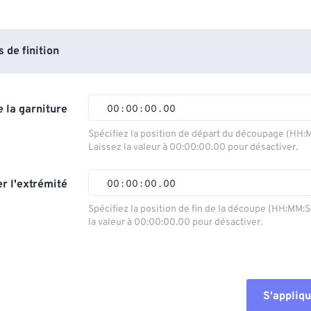
de finition
 la garniture
00
:
00
:
00
.
00
Spécifiez la position de départ du découpage (HH:
Laissez la valeur à 00:00:00.00 pour désactiver.
00
00
00
00
01
01
01
01
r l'extrémité
00
:
00
:
00
.
00
02
02
02
02
Spécifiez la position de fin de la découpe (HH:MM:
la valeur à 00:00:00.00 pour désactiver.
03
03
03
03
00
00
00
00
04
04
04
04
01
01
01
01
05
05
05
05
02
02
02
02
S'appliqu
06
06
06
06
03
03
03
03