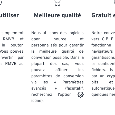
20
20
20
20
17
17
17
17
21
21
21
21
18
18
18
18
utiliser
Meilleure qualité
Gratuit 
22
22
22
22
19
19
19
19
23
23
23
23
20
20
20
20
simplement
Nous utilisons des logiciels
Notre conv
24
24
24
rs RMVB et
open source et
vers CIBLE 
21
21
21
21
 le bouton
personnalisés pour garantir
fonctionne
25
25
25
22
22
22
22
 Vous pouvez
la meilleure qualité de
navigateu
26
26
26
nvertir par
conversion possible. Dans la
23
23
23
23
garantissons
ers RMVB
au
plupart des cas, vous
la confiden
27
27
27
24
24
24
pouvez affiner les
fichiers. Il
28
28
28
25
25
25
paramètres de conversion
par un cry
via les « Paramètres
29
29
29
bits et
26
26
26
avancés » (facultatif,
automatiq
30
30
30
27
27
27
quelques he
recherchez l'option
31
31
31
icône).
28
28
28
32
32
32
29
29
29