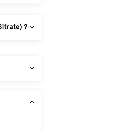
itrate) ?
ultimédia
 ajuste la bande
u multimédia,
du pour les
S X et Linux.
 d'un
format
eforme par
us volumineux
le à utiliser. Il
tion grand
s formats M4A
a Player
et
aire et