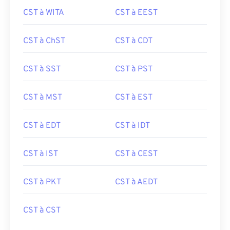
CST à WITA
CST à EEST
CST à ChST
CST à CDT
CST à SST
CST à PST
CST à MST
CST à EST
CST à EDT
CST à IDT
CST à IST
CST à CEST
CST à PKT
CST à AEDT
CST à CST