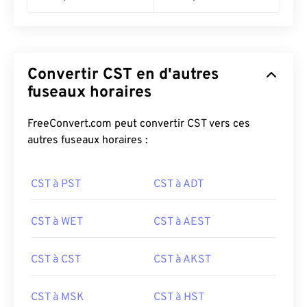
Convertir CST en d'autres
fuseaux horaires
FreeConvert.com peut convertir CST vers ces
autres fuseaux horaires :
CST à PST
CST à ADT
CST à WET
CST à AEST
CST à CST
CST à AKST
CST à MSK
CST à HST