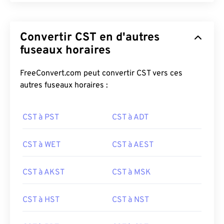
Convertir CST en d'autres
fuseaux horaires
FreeConvert.com peut convertir CST vers ces
autres fuseaux horaires :
CST à PST
CST à ADT
CST à WET
CST à AEST
CST à AKST
CST à MSK
CST à HST
CST à NST