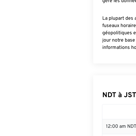
gère les donnée
La plupart des 
fuseaux horair
géopolitiques 
jour notre base
informations ho
NDT à JST
12:00 am NDT 