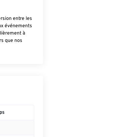
ersion entre les
aux événements
lièrement à
ûrs que nos
ps