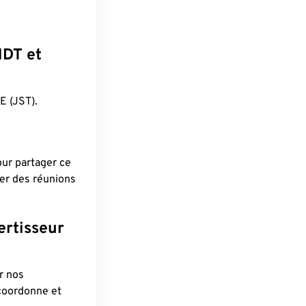
NDT et
 (JST).
pour partager ce
ier des réunions
ertisseur
r nos
 coordonne et