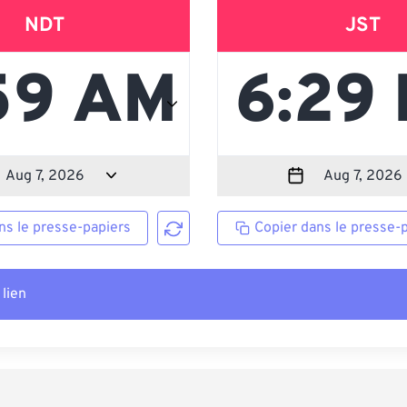
NDT
JST
ns le presse-papiers
Copier dans le presse-
 lien