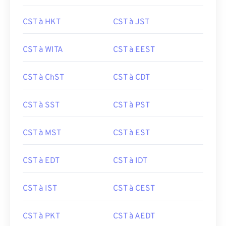
CST à HKT
CST à JST
CST à WITA
CST à EEST
CST à ChST
CST à CDT
CST à SST
CST à PST
CST à MST
CST à EST
CST à EDT
CST à IDT
CST à IST
CST à CEST
CST à PKT
CST à AEDT