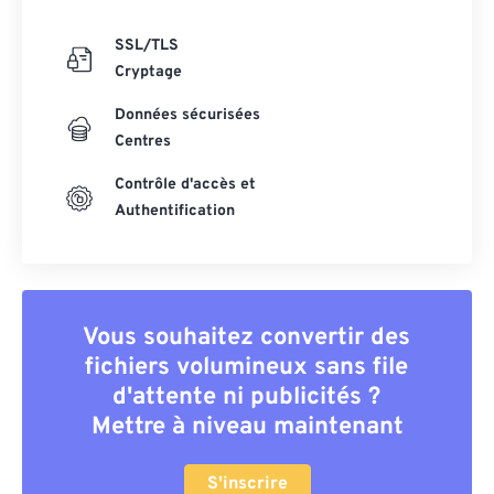
SSL/TLS
Cryptage
Données sécurisées
Centres
Contrôle d'accès et
Authentification
Vous souhaitez convertir des
fichiers volumineux sans file
d'attente ni publicités ?
Mettre à niveau maintenant
S'inscrire