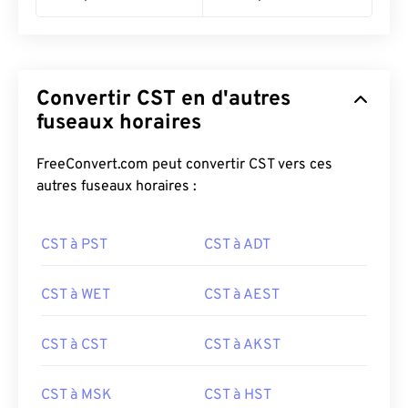
Convertir CST en d'autres
fuseaux horaires
FreeConvert.com peut convertir CST vers ces
autres fuseaux horaires :
CST à PST
CST à ADT
CST à WET
CST à AEST
CST à CST
CST à AKST
CST à MSK
CST à HST