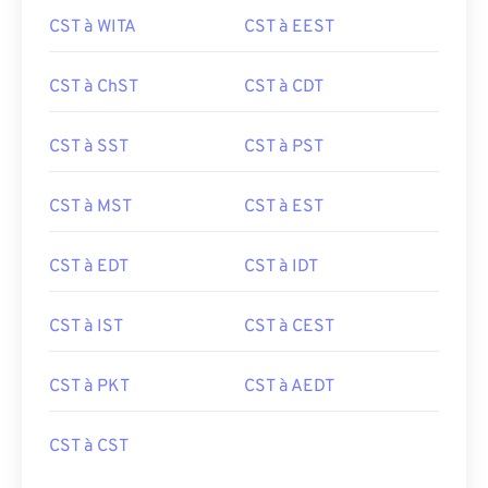
CST à WITA
CST à EEST
CST à ChST
CST à CDT
CST à SST
CST à PST
CST à MST
CST à EST
CST à EDT
CST à IDT
CST à IST
CST à CEST
CST à PKT
CST à AEDT
CST à CST