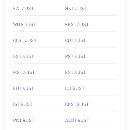
EAT à JST
HKT à JST
WITA à JST
EEST à JST
ChST à JST
CDT à JST
SST à JST
PST à JST
MST à JST
EST à JST
EDT à JST
IDT à JST
IST à JST
CEST à JST
PKT à JST
AEDT à JST