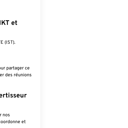
HKT et
 (IST).
pour partager ce
ier des réunions
ertisseur
r nos
 coordonne et