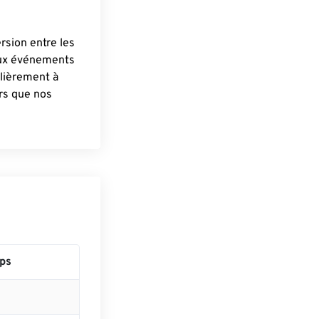
ersion entre les
aux événements
lièrement à
ûrs que nos
ps