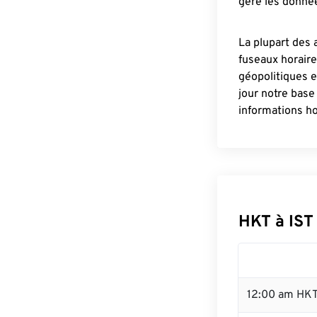
gère les donnée
La plupart des 
fuseaux horair
géopolitiques 
jour notre base
informations ho
HKT à IST
12:00 am HKT