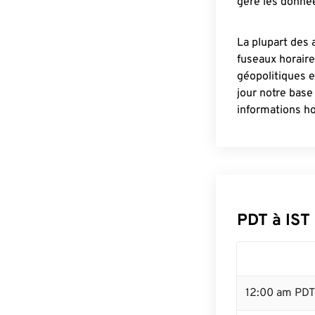
gère les donnée
La plupart des 
fuseaux horair
géopolitiques 
jour notre base
informations ho
PDT à IST
12:00 am PDT 