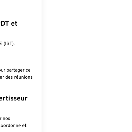
PDT et
 (IST).
pour partager ce
ier des réunions
ertisseur
r nos
 coordonne et