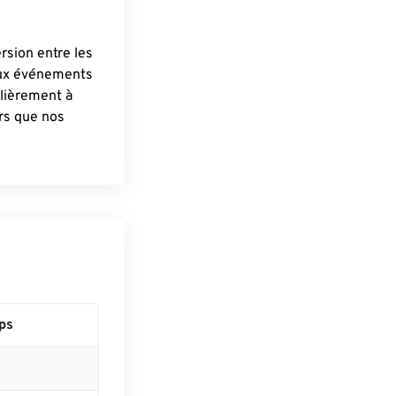
ersion entre les
aux événements
lièrement à
ûrs que nos
ps