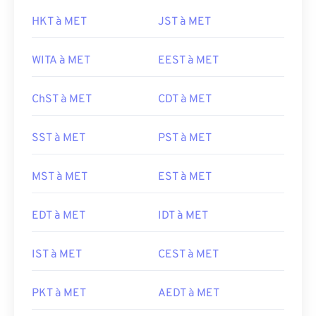
HKT à MET
JST à MET
WITA à MET
EEST à MET
ChST à MET
CDT à MET
SST à MET
PST à MET
MST à MET
EST à MET
EDT à MET
IDT à MET
IST à MET
CEST à MET
PKT à MET
AEDT à MET