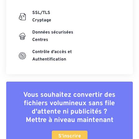
SSL/TLS
Cryptage
Données sécurisées
Centres
Contrôle d'accès et
Authentification
Vous souhaitez convertir des
fichiers volumineux sans file
d'attente ni publicités ?
Mettre à niveau maintenant
S'inscrire