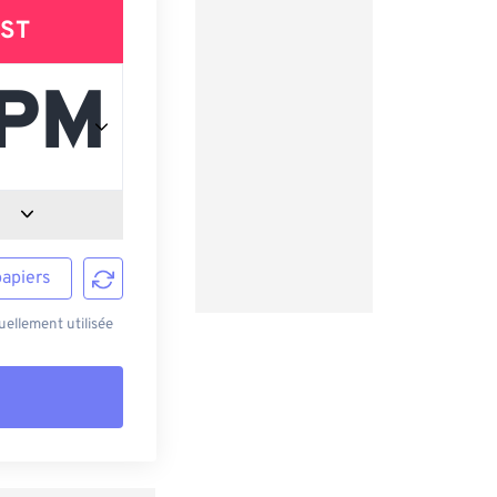
ST
papiers
ellement utilisée