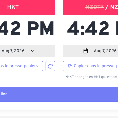
HKT
NZDT*
/ NZ
ns le presse-papiers
Copier dans le presse-
*HKT changée en HKT qui est actu
 lien