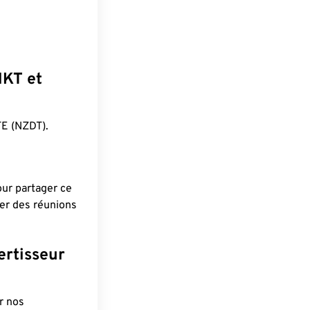
HKT et
E (NZDT).
pour partager ce
ier des réunions
ertisseur
r nos