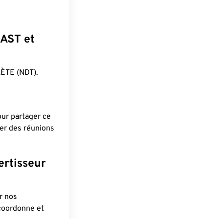
SAST et
ÈTE (NDT).
pour partager ce
ier des réunions
ertisseur
r nos
 coordonne et