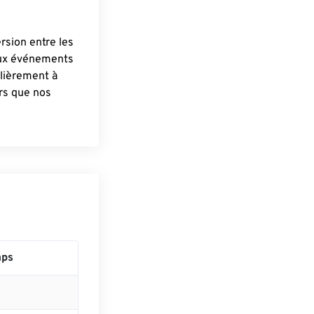
ersion entre les
aux événements
lièrement à
ûrs que nos
mps