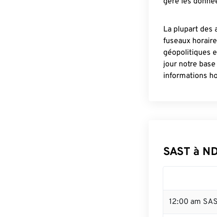
gère les donnée
La plupart des 
fuseaux horair
géopolitiques 
jour notre base
informations ho
SAST à ND
12:00 am SAS