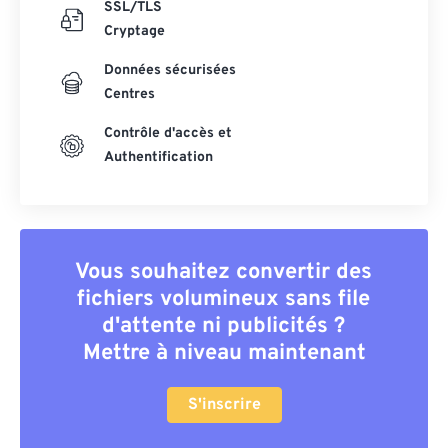
SSL/TLS
Cryptage
Données sécurisées
Centres
Contrôle d'accès et
Authentification
Vous souhaitez convertir des
fichiers volumineux sans file
d'attente ni publicités ?
Mettre à niveau maintenant
S'inscrire