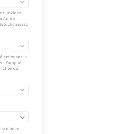
 flux vidéo.
 « Auto »
déo, choisissez
sélectionnez la
éo d'origine
onction du
une montre.