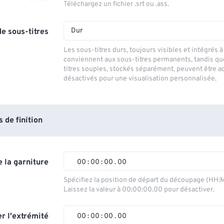
Téléchargez un fichier .srt ou .ass.
Dur
e sous-titres
Les sous-titres durs, toujours visibles et intégrés à 
conviennent aux sous-titres permanents, tandis qu
titres souples, stockés séparément, peuvent être a
désactivés pour une visualisation personnalisée.
de finition
 la garniture
00
:
00
:
00
.
00
00
00
00
00
Spécifiez la position de départ du découpage (HH:
Laissez la valeur à 00:00:00.00 pour désactiver.
01
01
01
01
02
02
02
02
r l'extrémité
00
:
00
:
00
.
00