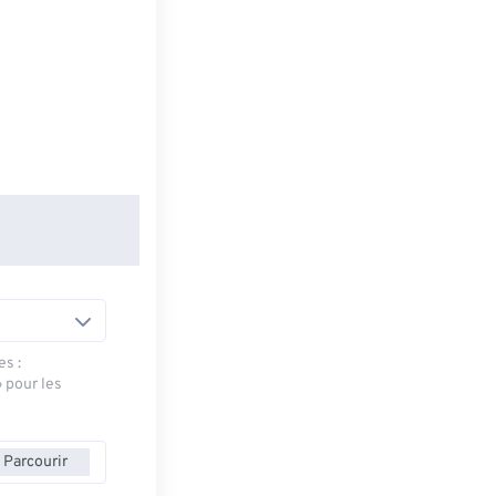
es :
» pour les
Parcourir