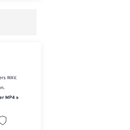
e préréglage
ers WAV.
on.
er MP4 »