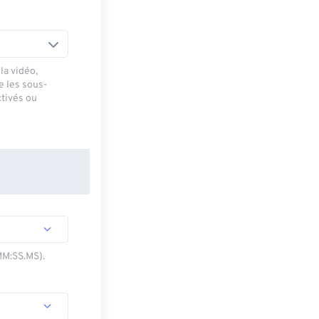
la vidéo,
e les sous-
ctivés ou
MM:SS.MS).