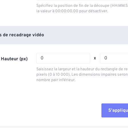
03
03
03
03
00
00
00
00
Spécifiez la position de fin de la découpe (HH:MM:
la valeur à 00:00:00.00 pour désactiver.
04
04
04
04
01
01
01
01
05
05
05
05
02
02
02
02
06
06
06
06
03
03
03
03
 de recadrage vidéo
07
07
07
07
04
04
04
04
08
08
08
08
05
05
05
05
x
 Hauteur (px)
09
09
09
09
06
06
06
06
Saisissez la largeur et la hauteur du rectangle de 
10
10
10
10
07
07
07
07
pixels (0 à 10 000). Les dimensions impaires seron
nombre pair inférieur.
11
11
11
11
08
08
08
08
12
12
12
12
09
09
09
09
13
13
13
13
10
10
10
10
S'appliqu
14
14
14
14
Réinitialiser tout
11
11
11
11
15
15
15
15
12
12
12
12
Appliquer à parti