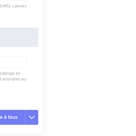
SS.MS). Laissez
recadrage en
t arrondies au
e à tous
es les options
r du préréglage