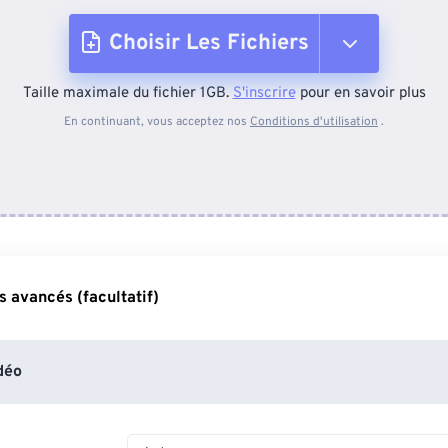
Choisir Les Fichiers
Taille maximale du fichier 1GB.
S'inscrire
pour en savoir plus
Depuis l'appareil
En continuant, vous acceptez nos
Conditions d'utilisation
.
Depuis Dropbox
Depuis Google Drive
 avancés (facultatif)
Depuis OneDrive
déo
Depuis l'URL