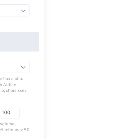
 flux audio.
 « Auto »
io, choisissez
e volume,
sélectionnez 50