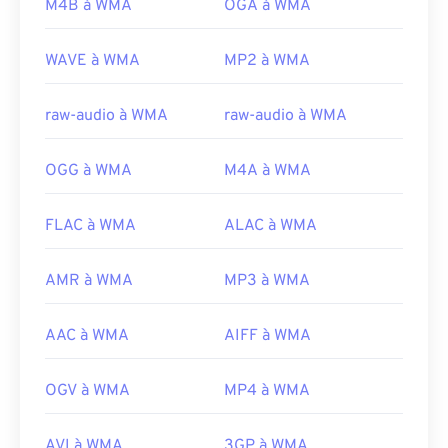
M4B à WMA
OGA à WMA
https://www.techopedia.com/definition/12636/wavefor
Développé par :
Microsoft
audio-wav
Sortie initiale :
1999
WAVE à WMA
MP2 à WMA
Liens utiles:
raw-audio à WMA
raw-audio à WMA
https://en.wikipedia.org/wiki/Windows_Media_Audio
https://docs.microsoft.com/en-
OGG à WMA
M4A à WMA
us/windows/desktop/medfound/windows-media-
codecs
FLAC à WMA
ALAC à WMA
AMR à WMA
MP3 à WMA
AAC à WMA
AIFF à WMA
OGV à WMA
MP4 à WMA
AVI à WMA
3GP à WMA