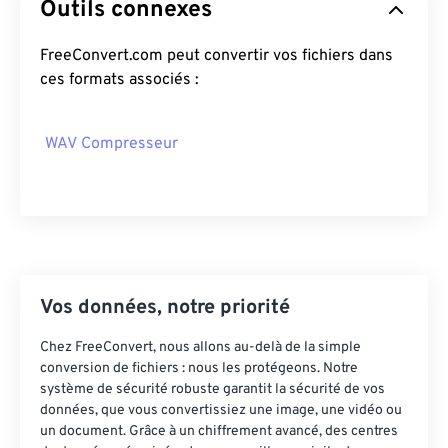
14
14
14
14
14
14
14
14
Outils connexes
15
15
15
15
15
15
15
15
FreeConvert.com peut convertir vos fichiers dans
16
16
16
16
16
16
16
16
ces formats associés :
17
17
17
17
17
17
17
17
18
18
18
18
18
18
18
18
WAV Compresseur
19
19
19
19
19
19
19
19
20
20
20
20
20
20
20
20
21
21
21
21
21
21
21
21
22
22
22
22
22
22
22
22
Vos données, notre priorité
23
23
23
23
23
23
23
23
24
24
24
24
24
24
Chez FreeConvert, nous allons au-delà de la simple
conversion de fichiers : nous les protégeons. Notre
25
25
25
25
25
25
système de sécurité robuste garantit la sécurité de vos
26
26
26
26
26
26
données, que vous convertissiez une image, une vidéo ou
un document. Grâce à un chiffrement avancé, des centres
27
27
27
27
27
27