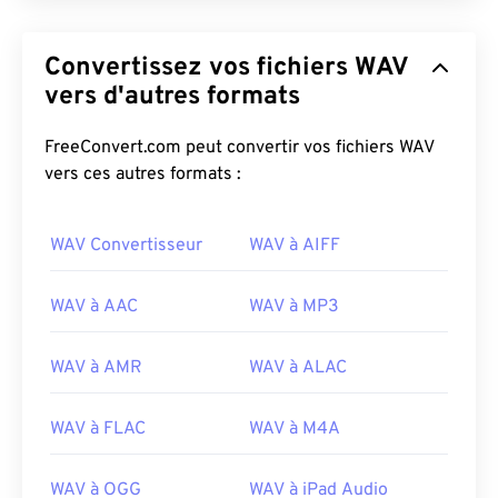
Convertissez vos fichiers WAV
vers d'autres formats
FreeConvert.com peut convertir vos fichiers WAV
vers ces autres formats :
WAV Convertisseur
WAV à AIFF
WAV à AAC
WAV à MP3
WAV à AMR
WAV à ALAC
00
00
00
00
00
00
00
00
WAV à FLAC
WAV à M4A
00
00
00
00
00
00
00
00
WAV à OGG
WAV à iPad Audio