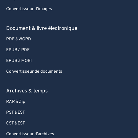
67
67
Convertisseur d'images
68
68
69
69
Document & livre électronique
70
70
PDF à WORD
71
71
EPUB à PDF
72
72
EPUB à MOBI
73
73
Convertisseur de documents
74
74
75
75
Archives & temps
76
76
RAR à Zip
77
77
PST à EST
78
78
CST à EST
79
79
Convertisseur d'archives