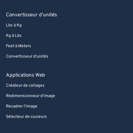
80
80
81
81
Convertisseur d'unités
82
82
Lbs à Kg
83
83
Kg à Lbs
84
84
Feet à Meters
85
85
Convertisseur d'unités
86
86
87
87
Applications Web
88
88
Créateur de collages
89
89
Redimensionneur d'image
90
90
Recadrer l'image
91
91
Sélecteur de couleurs
92
92