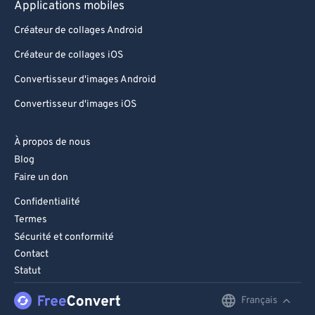
93
93
Applications mobiles
94
94
Créateur de collages Android
95
95
Créateur de collages iOS
96
96
Convertisseur d'images Android
97
97
Convertisseur d'images iOS
98
98
À propos de nous
99
99
Blog
Faire un don
Confidentialité
Termes
Sécurité et conformité
Contact
Statut
Français
English