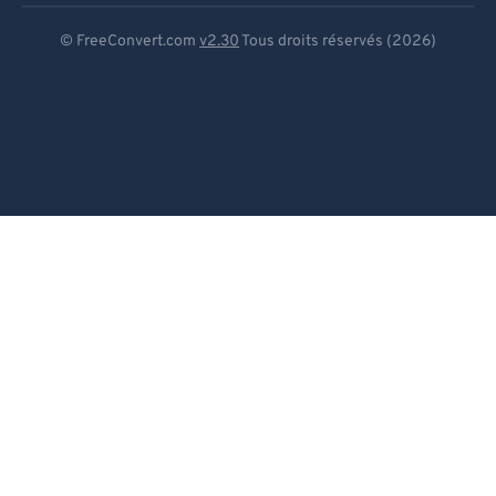
Deutsch
© FreeConvert.com
v2.30
Tous droits réservés (2026)
Español
Français
Português
Italiano
Dutch
日本語
简体中文
繁體中文
한국어
Svenska