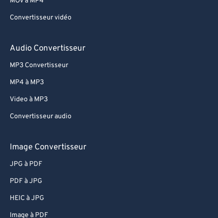
MOV à MP4
54
54
54
54
54
54
Convertisseur vidéo
55
55
55
55
55
55
56
56
56
56
56
56
Audio Convertisseur
57
57
57
57
57
57
MP3 Convertisseur
58
58
58
58
58
58
MP4 à MP3
59
59
59
59
59
59
Video à MP3
60
60
Convertisseur audio
61
61
62
62
Image Convertisseur
63
63
JPG à PDF
64
64
PDF à JPG
65
65
HEIC à JPG
66
66
Image à PDF