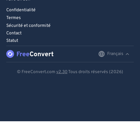
Confidentialité
Termes
Sécurité et conformité
Contact
Statut
Français
English
Deutsch
© FreeConvert.com
v2.30
Tous droits réservés (2026)
Español
Français
Português
Italiano
Dutch