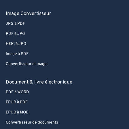
64
64
Image Convertisseur
65
65
JPG à PDF
66
66
PDF à JPG
67
67
HEIC à JPG
68
68
Image à PDF
69
69
Convertisseur d'images
70
70
71
71
Document & livre électronique
72
72
PDF à WORD
73
73
EPUB à PDF
74
74
EPUB à MOBI
75
75
Convertisseur de documents
76
76