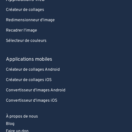
90
90
Créateur de collages
91
91
Redimensionneur d'image
92
92
Recadrer l'image
93
93
Sélecteur de couleurs
94
94
95
95
Applications mobiles
96
96
Créateur de collages Android
97
97
Créateur de collages iOS
98
98
Convertisseur d'images Android
99
99
Convertisseur d'images iOS
À propos de nous
Blog
Faire un don