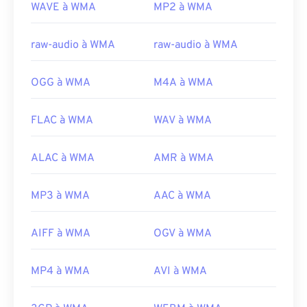
Sortie initiale :
1999
WAVE à WMA
MP2 à WMA
Liens utiles:
raw-audio à WMA
raw-audio à WMA
https://en.wikipedia.org/wiki/Windows_Media_Audio
https://docs.microsoft.com/en-
OGG à WMA
M4A à WMA
us/windows/desktop/medfound/windows-media-
codecs
FLAC à WMA
WAV à WMA
ALAC à WMA
AMR à WMA
MP3 à WMA
AAC à WMA
AIFF à WMA
OGV à WMA
MP4 à WMA
AVI à WMA