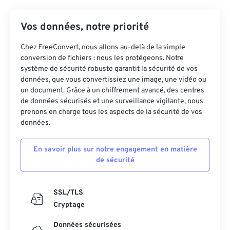
24
24
24
24
24
24
25
25
25
25
25
25
Vos données, notre priorité
26
26
26
26
26
26
Chez FreeConvert, nous allons au-delà de la simple
27
27
27
27
27
27
conversion de fichiers : nous les protégeons. Notre
système de sécurité robuste garantit la sécurité de vos
28
28
28
28
28
28
données, que vous convertissiez une image, une vidéo ou
un document. Grâce à un chiffrement avancé, des centres
29
29
29
29
29
29
de données sécurisés et une surveillance vigilante, nous
30
30
30
30
30
30
prenons en charge tous les aspects de la sécurité de vos
données.
31
31
31
31
31
31
32
32
32
32
32
32
En savoir plus sur notre engagement en matière
de sécurité
33
33
33
33
33
33
34
34
34
34
34
34
SSL/TLS
35
35
35
35
35
35
Cryptage
36
36
36
36
36
36
Données sécurisées