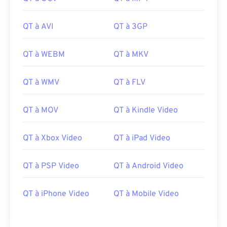
00
00
00
00
00
00
00
00
QT à AVI
QT à 3GP
00
00
00
00
00
00
00
00
QT à WEBM
QT à MKV
01
01
01
01
01
01
01
01
02
02
02
02
02
02
02
02
QT à WMV
QT à FLV
03
03
03
03
03
03
03
03
QT à MOV
QT à Kindle Video
04
04
04
04
04
04
04
04
05
05
05
05
05
05
05
05
QT à Xbox Video
QT à iPad Video
06
06
06
06
06
06
06
06
QT à PSP Video
QT à Android Video
07
07
07
07
07
07
07
07
08
08
08
08
08
08
08
08
QT à iPhone Video
QT à Mobile Video
09
09
09
09
09
09
09
09
10
10
10
10
10
10
10
10