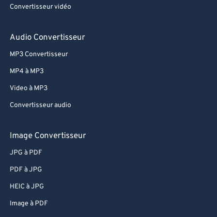
Convertisseur vidéo
70
70
71
71
Audio Convertisseur
72
72
MP3 Convertisseur
73
73
MP4 à MP3
74
74
Video à MP3
75
75
Convertisseur audio
76
76
77
77
Image Convertisseur
78
78
JPG à PDF
79
79
PDF à JPG
80
80
HEIC à JPG
81
81
Image à PDF
82
82