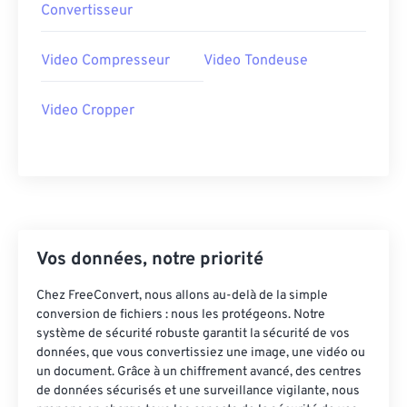
30
30
30
30
30
30
Convertisseur
31
31
31
31
31
31
Video Compresseur
Video Tondeuse
32
32
32
32
32
32
33
33
33
33
33
33
Video Cropper
34
34
34
34
34
34
35
35
35
35
35
35
36
36
36
36
36
36
37
37
37
37
37
37
38
38
38
38
38
38
Vos données, notre priorité
39
39
39
39
39
39
Chez FreeConvert, nous allons au-delà de la simple
40
40
40
40
40
40
conversion de fichiers : nous les protégeons. Notre
système de sécurité robuste garantit la sécurité de vos
41
41
41
41
41
41
données, que vous convertissiez une image, une vidéo ou
un document. Grâce à un chiffrement avancé, des centres
42
42
42
42
42
42
de données sécurisés et une surveillance vigilante, nous