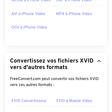
WEBM à iPhone Video
3GP à iPhone Video
AVI à iPhone Video
MP4 à iPhone Video
OGV à iPhone Video
Convertissez vos fichiers XVID
00
00
00
00
00
00
00
00
vers d'autres formats
FreeConvert.com peut convertir vos fichiers XVID
00
00
00
00
00
00
00
00
vers ces autres formats :
01
01
01
01
01
01
01
01
02
02
02
02
02
02
02
02
XVID Convertisseur
XVID à Mobile Video
03
03
03
03
03
03
03
03