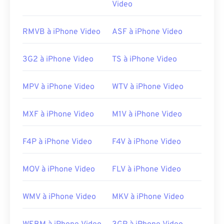
sous-titres ni les menus interactifs, mais il est
Video
compatible avec les outils tiers gratuits qui les
proposent, comme
AutoGK
.
RMVB à iPhone Video
ASF à iPhone Video
Développé par :
DivX
Sortie initiale :
2001
3G2 à iPhone Video
TS à iPhone Video
Liens utiles:
MPV à iPhone Video
WTV à iPhone Video
https://en.wikipedia.org/wiki/Xvid
https://www.xvid.com/
MXF à iPhone Video
M1V à iPhone Video
F4P à iPhone Video
F4V à iPhone Video
MOV à iPhone Video
FLV à iPhone Video
WMV à iPhone Video
MKV à iPhone Video