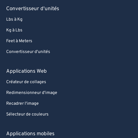
96
96
Convertisseur d'unités
97
97
Lbs à Kg
98
98
Kg à Lbs
99
99
Feet à Meters
Convertisseur d'unités
Applications Web
Créateur de collages
Redimensionneur d'image
Recadrer l'image
Sélecteur de couleurs
Applications mobiles