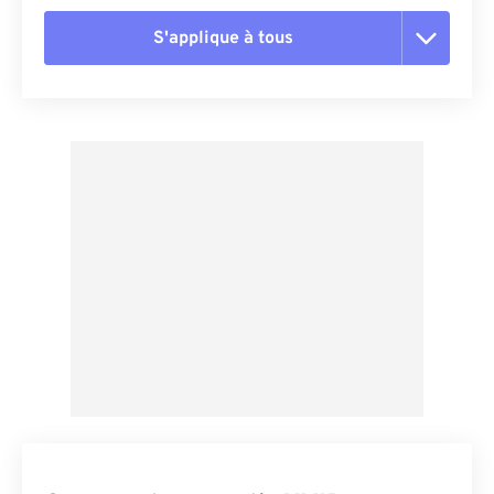
S'applique à tous
Réinitialiser toutes les options
Appliquer à partir du préréglage
Enregistrer comme préréglage