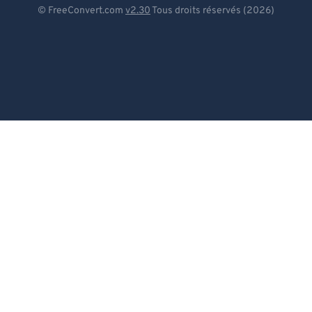
Deutsch
© FreeConvert.com
v2.30
Tous droits réservés (2026)
Español
Français
Português
Italiano
Dutch
日本語
简体中文
繁體中文
한국어
Svenska