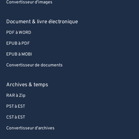
Convertisseur d'images
83
83
84
84
Document & livre électronique
85
85
PDF à WORD
86
86
EPUB à PDF
87
87
EPUB à MOBI
88
88
Convertisseur de documents
89
89
90
90
Archives & temps
91
91
RAR à Zip
92
92
PST à EST
93
93
CST à EST
94
94
Convertisseur d'archives
95
95