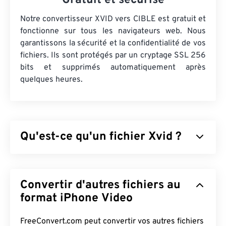
Gratuit et sécurisé
Notre convertisseur XVID vers CIBLE est gratuit et
fonctionne sur tous les navigateurs web. Nous
garantissons la sécurité et la confidentialité de vos
fichiers. Ils sont protégés par un cryptage SSL 256
bits et supprimés automatiquement après
quelques heures.
Qu'est-ce qu'un fichier Xvid ?
Xvid est une bibliothèque
de codecs
vidéo gratuite
et
open source
. Publiée sous
licence GNU GPL
Convertir d'autres fichiers au
(une licence libre pour les logiciels), elle
implémente la
format iPhone Video
norme ISO MPEG-4
. Elle utilise une
compression
avec perte
tout en conservant un
haut niveau de qualité. L'un des avantages des
FreeConvert.com peut convertir vos autres fichiers