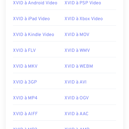
XVID à Android Video
XVID à PSP Video
04
04
04
04
04
04
04
04
05
05
05
05
05
05
05
05
XVID à iPad Video
XVID à Xbox Video
06
06
06
06
06
06
06
06
07
07
07
07
07
07
07
07
XVID à Kindle Video
XVID à MOV
08
08
08
08
08
08
08
08
XVID à FLV
XVID à WMV
09
09
09
09
09
09
09
09
10
10
10
10
10
10
10
10
XVID à MKV
XVID à WEBM
11
11
11
11
11
11
11
11
XVID à 3GP
XVID à AVI
12
12
12
12
12
12
12
12
13
13
13
13
13
13
13
13
XVID à MP4
XVID à OGV
14
14
14
14
14
14
14
14
15
15
15
15
15
15
15
15
XVID à AIFF
XVID à AAC
16
16
16
16
16
16
16
16