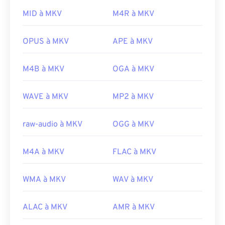
compatible avec les outils tiers gratuits qui les
compresser les fichiers, ce qui peut entraîner une
proposent, comme
AutoGK
.
taille importante. Par conséquent, pour ouvrir un
MID à MKV
M4R à MKV
fichier MKV, une autre option consiste à
Développé par :
DivX
télécharger les codecs appropriés, compatibles
OPUS à MKV
APE à MKV
Sortie initiale :
2001
avec le lecteur multimédia sélectionné. Pour ce
faire, téléchargez le
Combined Community Codec
Liens utiles:
M4B à MKV
OGA à MKV
Pack (CCCP)
depuis un site de confiance, tel que
https://en.wikipedia.org/wiki/Xvid
Ninite
.
WAVE à MKV
MP2 à MKV
https://www.xvid.com/
Développé par :
Matroska
Sortie initiale :
2002
raw-audio à MKV
OGG à MKV
Liens utiles:
M4A à MKV
FLAC à MKV
https://en.wikipedia.org/wiki/Matroska
https://www.matroska.org/
WMA à MKV
WAV à MKV
ALAC à MKV
AMR à MKV