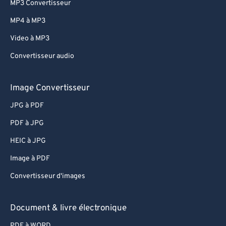
MP3 Convertisseur
82
82
MP4 à MP3
83
83
Video à MP3
84
84
Convertisseur audio
85
85
86
86
Image Convertisseur
87
87
JPG à PDF
88
88
PDF à JPG
89
89
HEIC à JPG
90
90
Image à PDF
91
91
Convertisseur d'images
92
92
93
93
Document & livre électronique
94
94
PDF à WORD