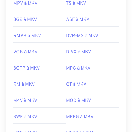
MPV à MKV
TS à MKV
3G2 à MKV
ASF à MKV
RMVB à MKV
DVR-MS à MKV
VOB à MKV
DIVX à MKV
3GPP à MKV
MPG à MKV
00
00
00
00
00
00
00
00
RM à MKV
QT à MKV
M4V à MKV
MOD à MKV
00
00
00
00
00
00
00
00
01
01
01
01
01
01
01
01
SWF à MKV
MPEG à MKV
02
02
02
02
02
02
02
02