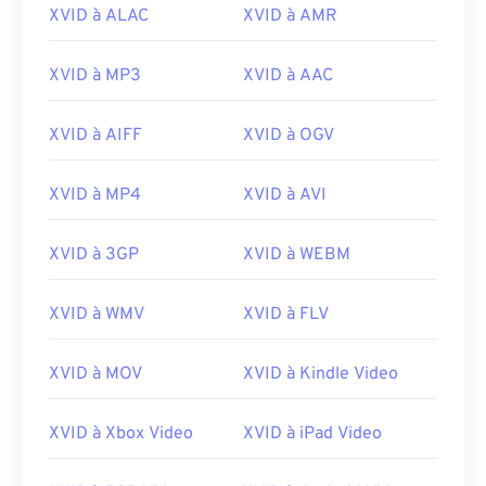
16
16
16
16
16
16
16
16
XVID à ALAC
XVID à AMR
17
17
17
17
17
17
17
17
XVID à MP3
XVID à AAC
18
18
18
18
18
18
18
18
19
19
19
19
19
19
19
19
XVID à AIFF
XVID à OGV
20
20
20
20
20
20
20
20
XVID à MP4
XVID à AVI
21
21
21
21
21
21
21
21
22
22
22
22
22
22
22
22
XVID à 3GP
XVID à WEBM
23
23
23
23
23
23
23
23
24
24
24
24
24
24
XVID à WMV
XVID à FLV
25
25
25
25
25
25
XVID à MOV
XVID à Kindle Video
26
26
26
26
26
26
27
27
27
27
27
27
XVID à Xbox Video
XVID à iPad Video
28
28
28
28
28
28