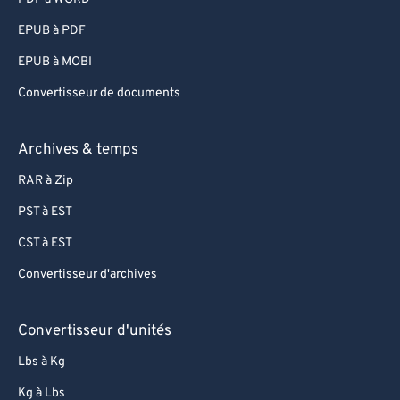
95
95
EPUB à PDF
96
96
EPUB à MOBI
97
97
Convertisseur de documents
98
98
99
99
Archives & temps
RAR à Zip
PST à EST
CST à EST
Convertisseur d'archives
Convertisseur d'unités
Lbs à Kg
Kg à Lbs