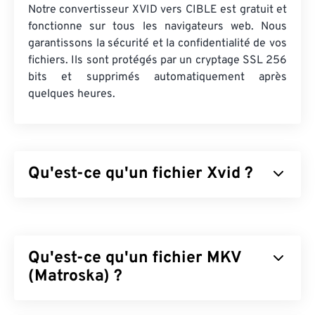
Notre convertisseur XVID vers CIBLE est gratuit et
fonctionne sur tous les navigateurs web. Nous
garantissons la sécurité et la confidentialité de vos
fichiers. Ils sont protégés par un cryptage SSL 256
bits et supprimés automatiquement après
quelques heures.
Qu'est-ce qu'un fichier Xvid ?
Xvid est une bibliothèque
de codecs
vidéo gratuite
et
open source
. Publiée sous
licence GNU GPL
(une licence libre pour les logiciels), elle
Qu'est-ce qu'un fichier MKV
implémente la
norme ISO MPEG-4
. Elle utilise une
compression
(Matroska) ?
avec perte
tout en conservant un
haut niveau de qualité. L'un des avantages des
logiciels
open source
est la possibilité d'afficher le
Matroska (MKV) est un conteneur standard, libre et