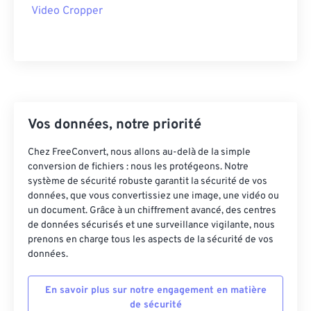
Video Cropper
43
43
43
43
43
43
44
44
44
44
44
44
45
45
45
45
45
45
46
46
46
46
46
46
47
47
47
47
47
47
Vos données, notre priorité
48
48
48
48
48
48
Chez FreeConvert, nous allons au-delà de la simple
49
49
49
49
49
49
conversion de fichiers : nous les protégeons. Notre
système de sécurité robuste garantit la sécurité de vos
50
50
50
50
50
50
données, que vous convertissiez une image, une vidéo ou
51
51
51
51
51
51
un document. Grâce à un chiffrement avancé, des centres
de données sécurisés et une surveillance vigilante, nous
52
52
52
52
52
52
prenons en charge tous les aspects de la sécurité de vos
données.
53
53
53
53
53
53
54
54
54
54
54
54
En savoir plus sur notre engagement en matière
55
55
55
55
55
55
de sécurité