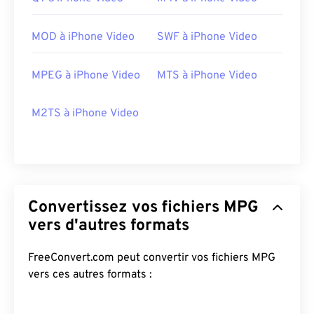
MOD à iPhone Video
SWF à iPhone Video
MPEG à iPhone Video
MTS à iPhone Video
M2TS à iPhone Video
00
00
00
00
00
00
00
00
Convertissez vos fichiers MPG
vers d'autres formats
00
00
00
00
00
00
00
00
FreeConvert.com peut convertir vos fichiers MPG
vers ces autres formats :
01
01
01
01
01
01
01
01
02
02
02
02
02
02
02
02