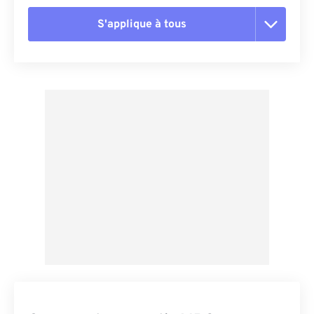
S'applique à tous
Réinitialiser toutes les options
Appliquer à partir du préréglage
Enregistrer comme préréglage