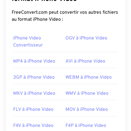
utilise une compression sophistiquée utilisant
des
codecs
, produisant des fichiers de petite taille et
FreeConvert.com peut convertir vos autres fichiers
de qualité relativement bonne. L'extension de
au format iPhone Video :
fichier MPEG est étroitement associée au format
MPEG-1
.
iPhone Video
OGV à iPhone Video
Convertisseur
Comment ouvrir un fichier MPEG
?
MP4 à iPhone Video
AVI à iPhone Video
Les fichiers MPEG s'ouvrent presque toujours dans
le lecteur vidéo par défaut du système
3GP à iPhone Video
WEBM à iPhone Video
d'exploitation. Sous Windows, ils s'ouvrent dans
Windows Media Player
. Sur Mac, ils s'ouvrent dans
MKV à iPhone Video
WMV à iPhone Video
QuickTime
. Ce format ne prend pas en charge les
chapitres, les légendes, les sous-titres, les balises
de métadonnées ni les menus. Il peut être diffusé
FLV à iPhone Video
MOV à iPhone Video
en streaming sur Internet ou lu sur un lecteur
physique.
F4V à iPhone Video
F4P à iPhone Video