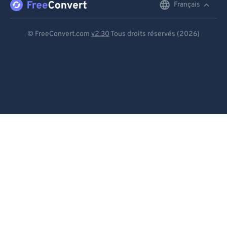
Français
English
Deutsch
© FreeConvert.com
v2.30
Tous droits réservés (2026)
Español
Français
Português
Italiano
Dutch
日本語
简体中文
繁體中文
한국어