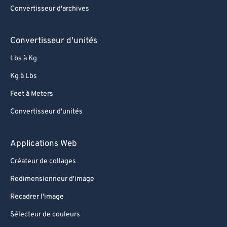
95
95
Convertisseur d'archives
96
96
97
97
Convertisseur d'unités
98
98
Lbs à Kg
99
99
Kg à Lbs
Feet à Meters
Convertisseur d'unités
Applications Web
Créateur de collages
Redimensionneur d'image
Recadrer l'image
Sélecteur de couleurs