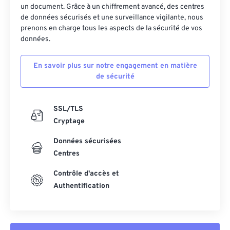
un document. Grâce à un chiffrement avancé, des centres
43
43
43
43
43
43
de données sécurisés et une surveillance vigilante, nous
prenons en charge tous les aspects de la sécurité de vos
44
44
44
44
44
44
données.
45
45
45
45
45
45
En savoir plus sur notre engagement en matière
46
46
46
46
46
46
de sécurité
47
47
47
47
47
47
48
48
48
48
48
48
SSL/TLS
49
49
49
49
49
49
Cryptage
50
50
50
50
50
50
Données sécurisées
Centres
51
51
51
51
51
51
52
52
52
52
52
52
Contrôle d'accès et
Authentification
53
53
53
53
53
53
54
54
54
54
54
54
55
55
55
55
55
55