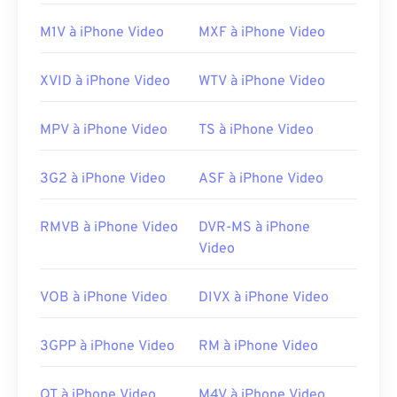
Parfois, l'ouverture d'un fichier MPEG nécessite
l'utilisation d'un logiciel tiers, par exemple lorsqu'il
M1V à iPhone Video
MXF à iPhone Video
contient une vidéo MPEG-2. Dans ce cas,
téléchargez un décodeur vidéo MPEG-2 (pack
XVID à iPhone Video
WTV à iPhone Video
décodeur DVD). Si rien d'autre ne fonctionne,
essayez
le lecteur multimédia VLC
.
MPV à iPhone Video
TS à iPhone Video
Développé par :
Motion Picture Experts Group
(MPEG)
3G2 à iPhone Video
ASF à iPhone Video
Sortie initiale :
1988
Liens utiles:
RMVB à iPhone Video
DVR-MS à iPhone
Video
https://en.wikipedia.org/wiki/Moving_Picture_Experts_
https://en.wikipedia.org/wiki/MPEG-1
VOB à iPhone Video
DIVX à iPhone Video
3GPP à iPhone Video
RM à iPhone Video
QT à iPhone Video
M4V à iPhone Video