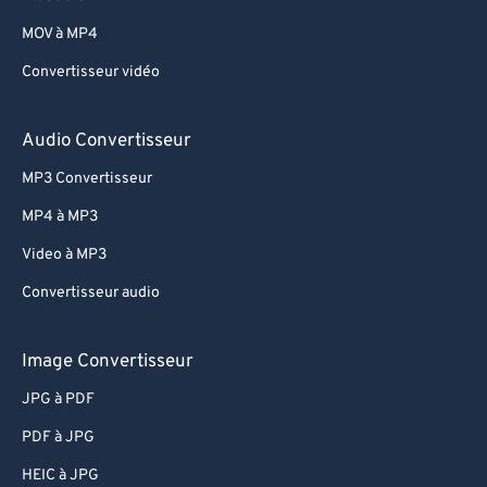
69
69
MOV à MP4
70
70
Convertisseur vidéo
71
71
72
72
Audio Convertisseur
73
73
MP3 Convertisseur
74
74
MP4 à MP3
75
75
Video à MP3
76
76
Convertisseur audio
77
77
78
78
Image Convertisseur
79
79
JPG à PDF
80
80
PDF à JPG
81
81
HEIC à JPG