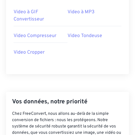
29
29
29
29
29
29
30
30
30
30
30
30
Video à GIF
Video à MP3
Convertisseur
31
31
31
31
31
31
32
32
32
32
32
32
Video Compresseur
Video Tondeuse
33
33
33
33
33
33
34
34
34
34
34
34
Video Cropper
35
35
35
35
35
35
36
36
36
36
36
36
37
37
37
37
37
37
38
38
38
38
38
38
Vos données, notre priorité
39
39
39
39
39
39
40
40
40
40
40
40
Chez FreeConvert, nous allons au-delà de la simple
conversion de fichiers : nous les protégeons. Notre
41
41
41
41
41
41
système de sécurité robuste garantit la sécurité de vos
données, que vous convertissiez une image, une vidéo ou
42
42
42
42
42
42