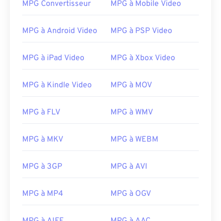
MPG Convertisseur
MPG à Mobile Video
03
03
03
03
03
03
03
03
04
04
04
04
04
04
04
04
MPG à Android Video
MPG à PSP Video
05
05
05
05
05
05
05
05
06
06
06
06
06
06
06
06
MPG à iPad Video
MPG à Xbox Video
07
07
07
07
07
07
07
07
MPG à Kindle Video
MPG à MOV
08
08
08
08
08
08
08
08
09
09
09
09
09
09
09
09
MPG à FLV
MPG à WMV
10
10
10
10
10
10
10
10
MPG à MKV
MPG à WEBM
11
11
11
11
11
11
11
11
12
12
12
12
12
12
12
12
MPG à 3GP
MPG à AVI
13
13
13
13
13
13
13
13
14
14
14
14
14
14
14
14
MPG à MP4
MPG à OGV
15
15
15
15
15
15
15
15