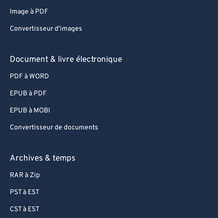
82
82
Image à PDF
83
83
Convertisseur d'images
84
84
85
85
Document & livre électronique
86
86
PDF à WORD
87
87
EPUB à PDF
88
88
EPUB à MOBI
89
89
Convertisseur de documents
90
90
91
91
Archives & temps
92
92
RAR à Zip
93
93
PST à EST
94
94
CST à EST