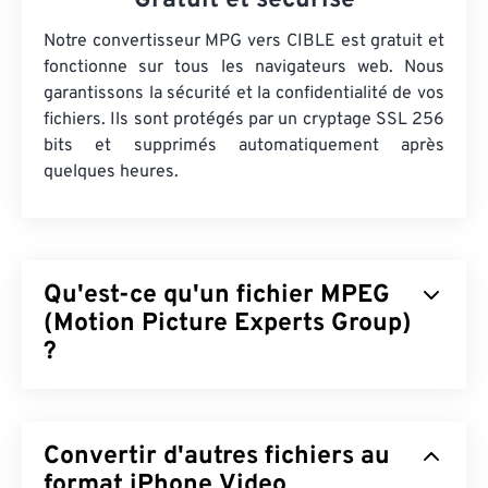
Gratuit et sécurisé
Notre convertisseur MPG vers CIBLE est gratuit et
fonctionne sur tous les navigateurs web. Nous
garantissons la sécurité et la confidentialité de vos
fichiers. Ils sont protégés par un cryptage SSL 256
bits et supprimés automatiquement après
quelques heures.
Qu'est-ce qu'un fichier MPEG
(Motion Picture Experts Group)
?
Motion Picture Experts Group (MPEG) est une
famille
de formats de fichiers vidéo numériques,
Convertir d'autres fichiers au
ainsi que le nom de l'organisation qui a développé
les normes de ce format. Ce format de fichier
format iPhone Video