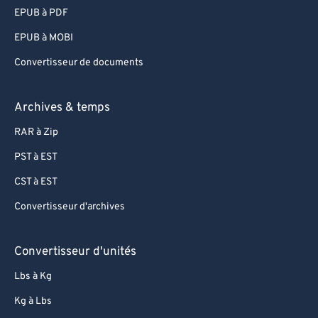
80
80
EPUB à PDF
81
81
EPUB à MOBI
82
82
Convertisseur de documents
83
83
Archives & temps
84
84
85
85
RAR à Zip
86
86
PST à EST
87
87
CST à EST
88
88
Convertisseur d'archives
89
89
Convertisseur d'unités
90
90
91
91
Lbs à Kg
92
92
Kg à Lbs