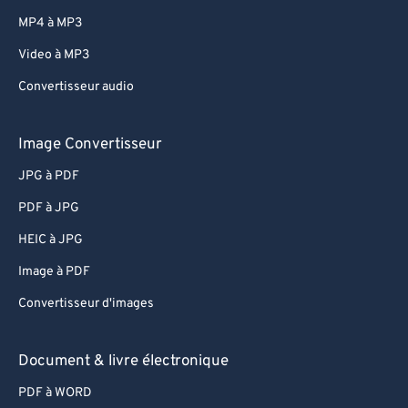
67
67
MP4 à MP3
68
68
Video à MP3
69
69
Convertisseur audio
70
70
71
71
Image Convertisseur
72
72
JPG à PDF
73
73
PDF à JPG
74
74
HEIC à JPG
75
75
Image à PDF
76
76
Convertisseur d'images
77
77
78
78
Document & livre électronique
79
79
PDF à WORD