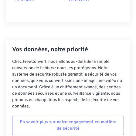
TS à M4A
TS à OGG
27
27
27
27
27
27
28
28
28
28
28
28
29
29
29
29
29
29
30
30
30
30
30
30
31
31
31
31
31
31
Vos données, notre priorité
32
32
32
32
32
32
Chez FreeConvert, nous allons au-delà de la simple
33
33
33
33
33
33
conversion de fichiers : nous les protégeons. Notre
34
34
34
34
34
34
système de sécurité robuste garantit la sécurité de vos
données, que vous convertissiez une image, une vidéo ou
35
35
35
35
35
35
un document. Grâce à un chiffrement avancé, des centres
de données sécurisés et une surveillance vigilante, nous
36
36
36
36
36
36
prenons en charge tous les aspects de la sécurité de vos
37
37
37
37
37
37
données.
38
38
38
38
38
38
En savoir plus sur notre engagement en matière
39
39
39
39
39
39
de sécurité