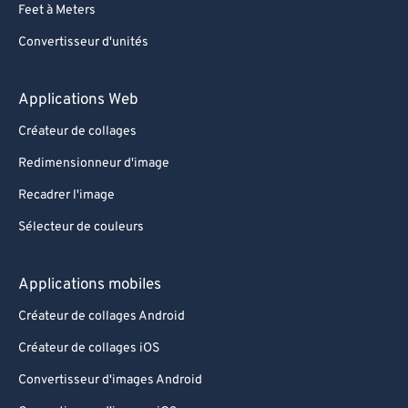
93
93
Feet à Meters
94
94
Convertisseur d'unités
95
95
Applications Web
96
96
97
97
Créateur de collages
98
98
Redimensionneur d'image
99
99
Recadrer l'image
Sélecteur de couleurs
Applications mobiles
Créateur de collages Android
Créateur de collages iOS
Convertisseur d'images Android