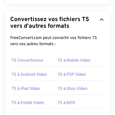
01
01
01
01
01
01
01
01
02
02
02
02
02
02
02
02
Convertissez vos fichiers TS
03
03
03
03
03
03
03
03
vers d'autres formats
04
04
04
04
04
04
04
04
FreeConvert.com peut convertir vos fichiers TS
05
05
05
05
05
05
05
05
vers ces autres formats :
06
06
06
06
06
06
06
06
07
07
07
07
07
07
07
07
TS Convertisseur
TS à Mobile Video
08
08
08
08
08
08
08
08
09
09
09
09
09
09
09
09
TS à Android Video
TS à PSP Video
10
10
10
10
10
10
10
10
TS à iPad Video
TS à Xbox Video
11
11
11
11
11
11
11
11
12
12
12
12
12
12
12
12
TS à Kindle Video
TS à MOV
13
13
13
13
13
13
13
13