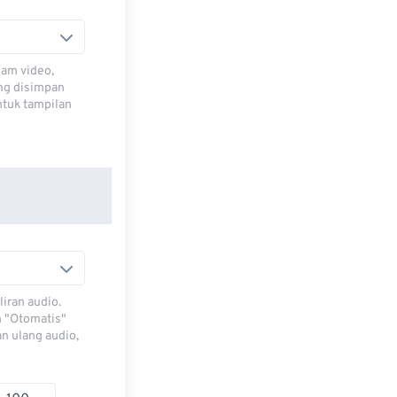
lam video,
ng disimpan
ntuk tampilan
iran audio.
h "Otomatis"
n ulang audio,