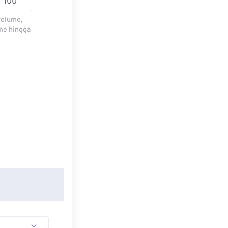
volume,
me hingga