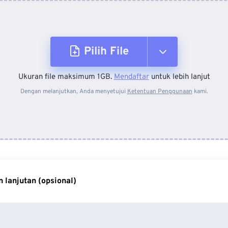
Pilih File
Ukuran file maksimum 1GB.
Mendaftar
untuk lebih lanjut
Dari Perangkat
Dengan melanjutkan, Anda menyetujui
Ketentuan Penggunaan
kami.
Dari Dropbox
Dari Google Drive
 lanjutan (opsional)
Dari OneDrive
Dari Url