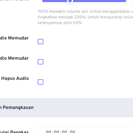
100% mewakili volume asli. Untuk menggandakan 
tingkatkan menjadi 200%. Untuk mengurangi volu
setengahnya, pilih 50%.
dio Memudar
dio Memudar
Hapus Audio
n Pemangkasan
ulai Pangkas
00
:
00
:
00
.
00