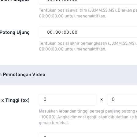
00
00
00
00
Tentukan posisi awal trim (JJ:MM:SS.MS). Biarkan p
00:00:00.00 untuk menonaktifkan.
01
01
01
01
02
02
02
02
Potong Ujung
00
:
00
:
00
.
00
03
03
03
03
00
00
00
00
Tentukan posisi akhir pemangkasan (JJ:MM:SS.MS).
00:00:00.00 untuk menonaktifkan.
04
04
04
04
01
01
01
01
05
05
05
05
02
02
02
02
06
06
06
06
03
03
03
03
n Pemotongan Video
07
07
07
07
04
04
04
04
08
08
08
08
05
05
05
05
x
 x Tinggi (px)
09
09
09
09
06
06
06
06
Masukkan lebar dan tinggi persegi panjang potong 
10
10
10
10
07
07
07
07
- 10000). Angka dimensi ganjil akan dibulatkan ke
genap terdekat.
11
11
11
11
08
08
08
08
12
12
12
12
09
09
09
09