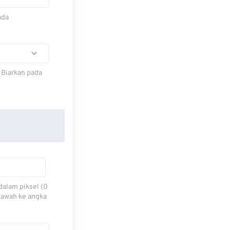
ada
 Biarkan pada
dalam piksel (0
 bawah ke angka