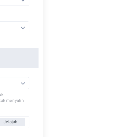
uk
ntuk menyalin
Jelajahi