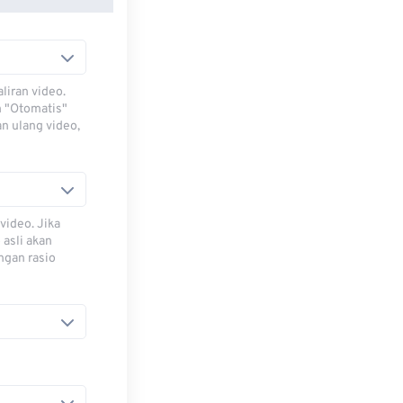
iran video.
h "Otomatis"
n ulang video,
video. Jika
 asli akan
ngan rasio