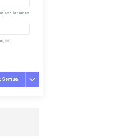
 panjang tanaman
panjang
k Semua
ang semua opsi
 dari Preset
ebagai Preset