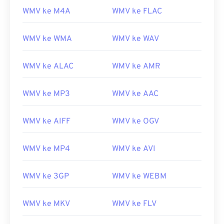
WMV ke M4A
WMV ke FLAC
WMV ke WMA
WMV ke WAV
WMV ke ALAC
WMV ke AMR
00
00
00
00
00
00
00
00
WMV ke MP3
WMV ke AAC
00
00
00
00
00
00
00
00
WMV ke AIFF
WMV ke OGV
01
01
01
01
01
01
01
01
02
02
02
02
02
02
02
02
WMV ke MP4
WMV ke AVI
03
03
03
03
03
03
03
03
WMV ke 3GP
WMV ke WEBM
04
04
04
04
04
04
04
04
05
05
05
05
05
05
05
05
WMV ke MKV
WMV ke FLV
06
06
06
06
06
06
06
06