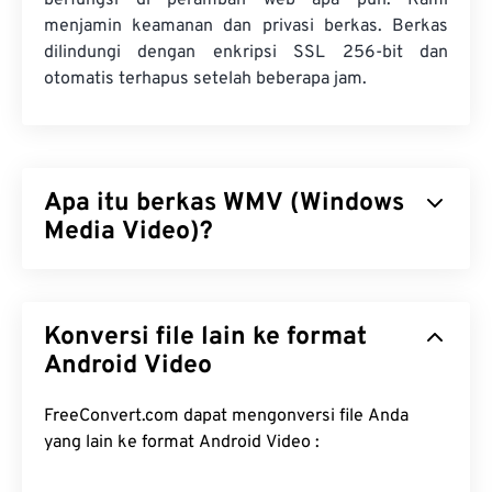
berfungsi di peramban web apa pun. Kami
menjamin keamanan dan privasi berkas. Berkas
dilindungi dengan enkripsi SSL 256-bit dan
otomatis terhapus setelah beberapa jam.
Apa itu berkas WMV (Windows
Media Video)?
Windows Media Video (WMV) adalah format video
yang umum dan didukung secara luas. Format ini
Konversi file lain ke format
mengompresi ukuran berkas dengan
codec
sehingga menghasilkan berkas yang mudah
Android Video
dikelola dan tetap mempertahankan kualitas video.
Format kontainer digital, yang disebut Advanced
FreeConvert.com dapat mengonversi file Anda
Systems Format (ASF), sering kali merangkum
yang lain ke format Android Video :
berkas WMV.