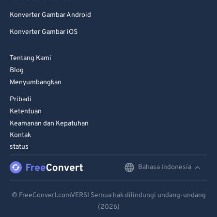
99
99
Konverter Gambar Android
Konverter Gambar iOS
Tentang Kami
Blog
Menyumbangkan
Pribadi
Ketentuan
Keamanan dan Kepatuhan
Kontak
status
Bahasa Indonesia
English
Deutsch
© FreeConvert.comVERSI Semua hak dilindungi undang-undang
(2026)
Español