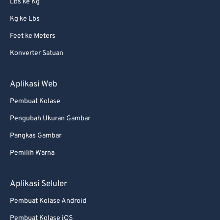
Lbs ke Kg
86
86
Kg ke Lbs
87
87
Feet ke Meters
88
88
Konverter Satuan
89
89
90
90
Aplikasi Web
91
91
Pembuat Kolase
92
92
Pengubah Ukuran Gambar
93
93
Pangkas Gambar
94
94
Pemilih Warna
95
95
96
96
Aplikasi Seluler
97
97
Pembuat Kolase Android
98
98
Pembuat Kolase iOS