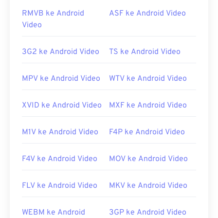
Dikembangkan oleh:
Microsoft
RMVB ke Android
ASF ke Android Video
Rilis awal:
1999
Video
Tautan yang berguna:
https://en.wikipedia.org/wiki/Windows_Media_Video
3G2 ke Android Video
TS ke Android Video
https://en.wikipedia.org/wiki/Format_Sistem_Lanjutan
MPV ke Android Video
WTV ke Android Video
XVID ke Android Video
MXF ke Android Video
M1V ke Android Video
F4P ke Android Video
F4V ke Android Video
MOV ke Android Video
FLV ke Android Video
MKV ke Android Video
WEBM ke Android
3GP ke Android Video