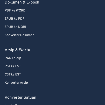
Dokumen & E-book
73
73
PDF ke WORD
74
74
EPUB ke PDF
75
75
EPUB ke MOBI
76
76
Konverter Dokumen
77
77
78
78
Arsip & Waktu
79
79
RAR ke Zip
80
80
PST ke EST
81
81
CST ke EST
82
82
Konverter Arsip
83
83
84
84
Konverter Satuan
85
85