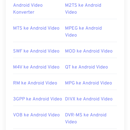
Android Video
M2TS ke Android
Bagaimana cara membuka berkas
Konverter
Video
WMV?
Kebanyakan pemutar media dapat membuka dan
MTS ke Android Video
MPEG ke Android
membaca berkas WMV (dan ASF). Pemutar terbaik
Video
untuk membuka berkas WMV adalah
Microsoft
Windows Media Player
. Microsoft mengembangkan
SWF ke Android Video
MOD ke Android Video
WMV dan ASF, dan banyak video daring saat ini
berformat WMV.
Pemutar media VLC
adalah pilihan
M4V ke Android Video
QT ke Android Video
andal lainnya yang dapat memutar berkas
multimedia di berbagai platform.
RM ke Android Video
MPG ke Android Video
WMV juga mudah dikonversi ke jenis berkas video
lainnya. Namun, perlu diingat bahwa proses
3GPP ke Android Video
DIVX ke Android Video
konversi dapat menurunkan kualitas gambar. Jika
konversi diperlukan,
HandBrake
adalah alat gratis
dan sumber terbuka untuk mengonversi berkas
VOB ke Android Video
DVR-MS ke Android
WMV.
Video