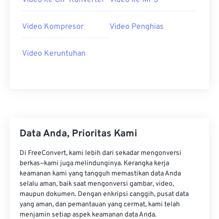
Video ke GIF Konverter
Video ke MP3
20
20
20
20
20
20
20
20
21
21
21
21
21
21
21
21
Video Kompresor
Video Penghias
22
22
22
22
22
22
22
22
Video Keruntuhan
23
23
23
23
23
23
23
23
24
24
24
24
24
24
25
25
25
25
25
25
26
26
26
26
26
26
27
27
27
27
27
27
Data Anda, Prioritas Kami
28
28
28
28
28
28
29
29
29
29
29
29
Di FreeConvert, kami lebih dari sekadar mengonversi
berkas—kami juga melindunginya. Kerangka kerja
30
30
30
30
30
30
keamanan kami yang tangguh memastikan data Anda
selalu aman, baik saat mengonversi gambar, video,
31
31
31
31
31
31
maupun dokumen. Dengan enkripsi canggih, pusat data
32
32
32
32
32
32
yang aman, dan pemantauan yang cermat, kami telah
menjamin setiap aspek keamanan data Anda.