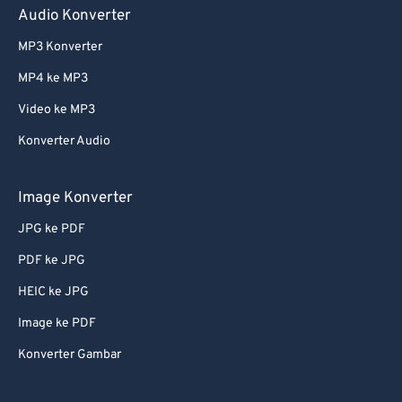
Audio Konverter
60
60
MP3 Konverter
61
61
MP4 ke MP3
62
62
Video ke MP3
63
63
Konverter Audio
64
64
65
65
Image Konverter
66
66
JPG ke PDF
67
67
PDF ke JPG
68
68
HEIC ke JPG
69
69
Image ke PDF
70
70
Konverter Gambar
71
71
72
72