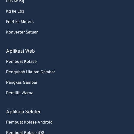
Lbs ke Kg
86
86
Kg ke Lbs
87
87
Feet ke Meters
88
88
Konverter Satuan
89
89
90
90
Aplikasi Web
91
91
Pembuat Kolase
92
92
Pengubah Ukuran Gambar
93
93
Pangkas Gambar
94
94
Pemilih Warna
95
95
96
96
Aplikasi Seluler
97
97
Pembuat Kolase Android
98
98
Pembuat Kolase iOS