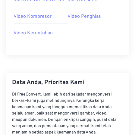
Video ke GIF Konverter
Video ke MP3
20
20
20
20
20
20
20
20
21
21
21
21
21
21
21
21
Video Kompresor
Video Penghias
22
22
22
22
22
22
22
22
Video Keruntuhan
23
23
23
23
23
23
23
23
24
24
24
24
24
24
25
25
25
25
25
25
26
26
26
26
26
26
27
27
27
27
27
27
Data Anda, Prioritas Kami
28
28
28
28
28
28
29
29
29
29
29
29
Di FreeConvert, kami lebih dari sekadar mengonversi
berkas—kami juga melindunginya. Kerangka kerja
30
30
30
30
30
30
keamanan kami yang tangguh memastikan data Anda
selalu aman, baik saat mengonversi gambar, video,
31
31
31
31
31
31
maupun dokumen. Dengan enkripsi canggih, pusat data
32
32
32
32
32
32
yang aman, dan pemantauan yang cermat, kami telah
menjamin setiap aspek keamanan data Anda.