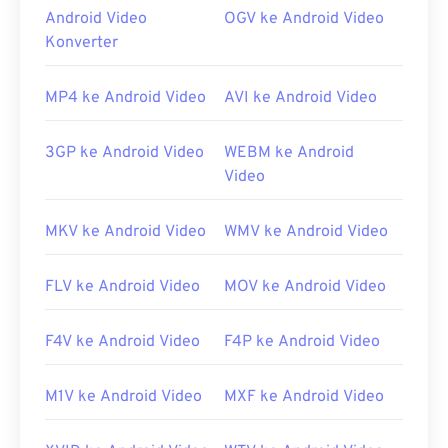
Bagaimana cara membuka berkas
Android Video
OGV ke Android Video
QT?
Konverter
Secara default, berkas QT terbuka dengan
QuickTime
. Jika berkas QT tersebut adalah versi
MP4 ke Android Video
AVI ke Android Video
2.0 atau yang lebih lama, maka berkas tersebut
dapat dibuka dengan
Windows Media Player
, tetapi
3GP ke Android Video
WEBM ke Android
versi yang lebih baru tidak akan terbuka di pemutar
Video
ini. Jika tidak dapat membuka berkas QT dengan
QuickTime, gunakan
VLC Media Player
, yang dapat
MKV ke Android Video
WMV ke Android Video
digunakan di berbagai platform, termasuk
perangkat seluler.
FLV ke Android Video
MOV ke Android Video
Karena QT adalah format yang lebih lama, mungkin
perlu meninjau topik dukungan QuickTime yang
F4V ke Android Video
F4P ke Android Video
dipublikasikan
di sini
. Apple menawarkan saran
untuk
membuka berkas QT
, serta
bantuan untuk
pemutaran film
.
M1V ke Android Video
MXF ke Android Video
Dikembangkan oleh:
Apple Inc.