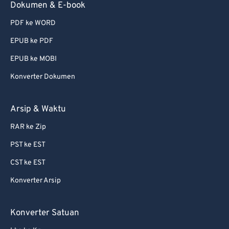
Dokumen & E-book
73
73
PDF ke WORD
74
74
EPUB ke PDF
75
75
EPUB ke MOBI
76
76
Konverter Dokumen
77
77
78
78
Arsip & Waktu
79
79
RAR ke Zip
80
80
PST ke EST
81
81
CST ke EST
82
82
Konverter Arsip
83
83
84
84
Konverter Satuan
85
85