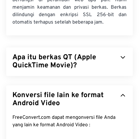
berfungsi di peramban web apa pun. Kami
menjamin keamanan dan privasi berkas. Berkas
dilindungi dengan enkripsi SSL 256-bit dan
otomatis terhapus setelah beberapa jam.
Apa itu berkas QT (Apple
QuickTime Movie)?
Apple QuickTime Movie (QT) adalah format berkas
yang dikembangkan Apple untuk klip film. Format
Konversi file lain ke format
ini sangat mirip dengan MOV karena merupakan
wadah yang dapat menampung berbagai jenis
Android Video
berkas multimedia, termasuk
3D
dan
realitas
virtual (VR)
. Format ini merupakan format yang
FreeConvert.com dapat mengonversi file Anda
lebih lama, sedangkan MOV lebih baru.
yang lain ke format Android Video :