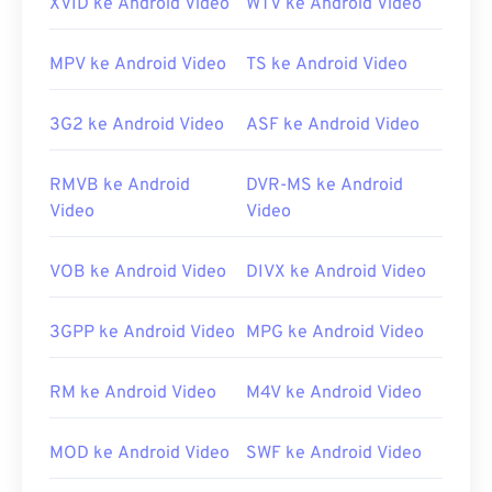
XVID ke Android Video
WTV ke Android Video
Rilis awal:
2001
Tautan yang berguna:
MPV ke Android Video
TS ke Android Video
https://en.wikipedia.org/wiki/QuickTime_File_Fo
rmat
3G2 ke Android Video
ASF ke Android Video
https://support.apple.com/guide/quicktime-
player/welcome/mac
RMVB ke Android
DVR-MS ke Android
Video
Video
VOB ke Android Video
DIVX ke Android Video
3GPP ke Android Video
MPG ke Android Video
RM ke Android Video
M4V ke Android Video
MOD ke Android Video
SWF ke Android Video