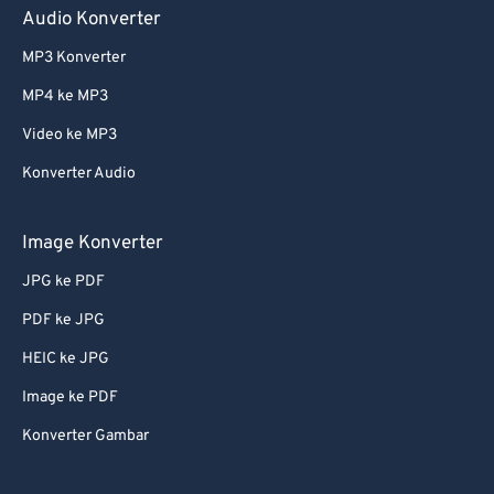
Audio Konverter
60
60
MP3 Konverter
61
61
MP4 ke MP3
62
62
Video ke MP3
63
63
Konverter Audio
64
64
65
65
Image Konverter
66
66
JPG ke PDF
67
67
PDF ke JPG
68
68
HEIC ke JPG
69
69
Image ke PDF
70
70
Konverter Gambar
71
71
72
72