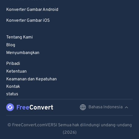
99
99
Konverter Gambar Android
Konverter Gambar iOS
Tentang Kami
Blog
Menyumbangkan
Pribadi
Ketentuan
Keamanan dan Kepatuhan
Kontak
status
Bahasa Indonesia
English
Deutsch
© FreeConvert.comVERSI Semua hak dilindungi undang-undang
(2026)
Español