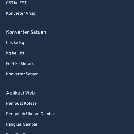
69
69
CST ke EST
70
70
Konverter Arsip
71
71
Konverter Satuan
72
72
73
73
Lbs ke Kg
74
74
Kg ke Lbs
75
75
Feet ke Meters
76
76
Konverter Satuan
77
77
Aplikasi Web
78
78
79
79
Pembuat Kolase
80
80
Pengubah Ukuran Gambar
81
81
Pangkas Gambar