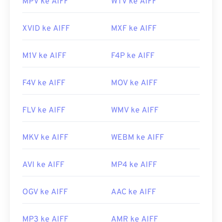
MPV ke AIFF
WTV ke AIFF
https://en.wikipedia.org/wiki/Audio_Interchange_File_F
https://www.lifewire.com/aiff-aif-aifc-files-
XVID ke AIFF
MXF ke AIFF
2619569
M1V ke AIFF
F4P ke AIFF
F4V ke AIFF
MOV ke AIFF
FLV ke AIFF
WMV ke AIFF
MKV ke AIFF
WEBM ke AIFF
AVI ke AIFF
MP4 ke AIFF
OGV ke AIFF
AAC ke AIFF
MP3 ke AIFF
AMR ke AIFF