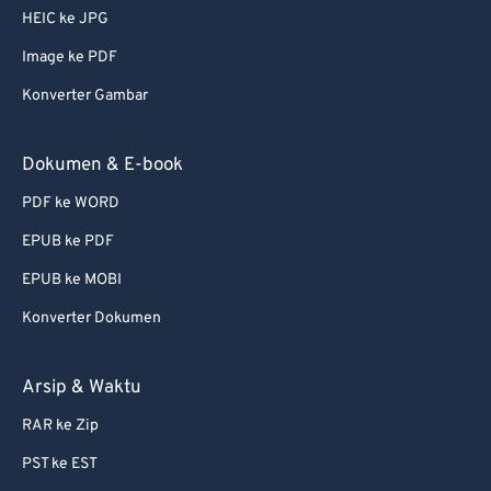
56
56
56
56
56
56
HEIC ke JPG
57
57
57
57
57
57
Image ke PDF
58
58
58
58
58
58
Konverter Gambar
59
59
59
59
59
59
60
60
Dokumen & E-book
61
61
PDF ke WORD
62
62
EPUB ke PDF
63
63
EPUB ke MOBI
64
64
Konverter Dokumen
65
65
66
66
Arsip & Waktu
67
67
RAR ke Zip
68
68
PST ke EST