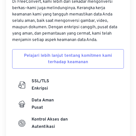
Di FreeConvert, kami lebih dari sekadar mengonversi
berkas—kami juga melindunginya. Kerangka kerja
17
17
17
17
17
17
17
17
keamanan kami yang tangguh memastikan data Anda
18
18
18
18
18
18
18
18
selalu aman, baik saat mengonversi gambar, video,
maupun dokumen. Dengan enkripsi canggih, pusat data
19
19
19
19
19
19
19
19
yang aman, dan pemantauan yang cermat, kami telah
20
20
20
20
20
20
20
20
menjamin setiap aspek keamanan data Anda.
21
21
21
21
21
21
21
21
Pelajari lebih lanjut tentang komitmen kami
22
22
22
22
22
22
22
22
terhadap keamanan
23
23
23
23
23
23
23
23
24
24
24
24
24
24
SSL/TLS
Enkripsi
25
25
25
25
25
25
Data Aman
26
26
26
26
26
26
Pusat
27
27
27
27
27
27
Kontrol Akses dan
28
28
28
28
28
28
Autentikasi
29
29
29
29
29
29