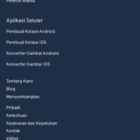
82
82
Pemilih Warna
83
83
Aplikasi Seluler
84
84
85
85
Pembuat Kolase Android
86
86
Pembuat Kolase iOS
87
87
Konverter Gambar Android
88
88
Konverter Gambar iOS
89
89
Tentang Kami
90
90
Blog
91
91
Menyumbangkan
92
92
Pribadi
Ketentuan
93
93
Keamanan dan Kepatuhan
94
94
Kontak
95
95
status