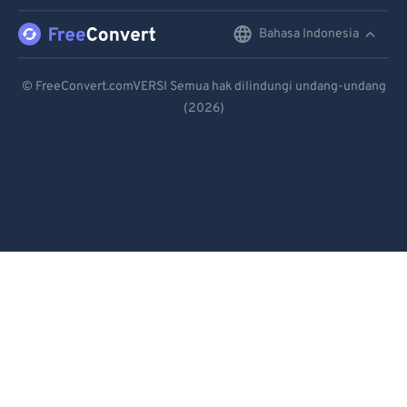
96
96
Bahasa Indonesia
English
97
97
Deutsch
98
98
© FreeConvert.comVERSI Semua hak dilindungi undang-undang
(2026)
Español
99
99
Français
Português
Italiano
Dutch
日本語
简体中文
繁體中文