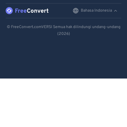
96
96
Bahasa Indonesia
English
97
97
Deutsch
98
98
© FreeConvert.comVERSI Semua hak dilindungi undang-undang
(2026)
Español
99
99
Français
Português
Italiano
Dutch
日本語
简体中文
繁體中文