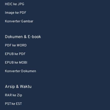
56
56
56
56
56
56
HEIC ke JPG
57
57
57
57
57
57
Image ke PDF
58
58
58
58
58
58
Konverter Gambar
59
59
59
59
59
59
60
60
Dokumen & E-book
61
61
PDF ke WORD
62
62
EPUB ke PDF
63
63
EPUB ke MOBI
64
64
Konverter Dokumen
65
65
66
66
Arsip & Waktu
67
67
RAR ke Zip
68
68
PST ke EST