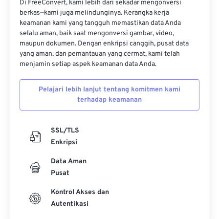
Di FreeConvert, kami lebih dari sekadar mengonversi
berkas—kami juga melindunginya. Kerangka kerja
17
17
17
17
17
17
17
17
keamanan kami yang tangguh memastikan data Anda
18
18
18
18
18
18
18
18
selalu aman, baik saat mengonversi gambar, video,
maupun dokumen. Dengan enkripsi canggih, pusat data
19
19
19
19
19
19
19
19
yang aman, dan pemantauan yang cermat, kami telah
20
20
20
20
20
20
20
20
menjamin setiap aspek keamanan data Anda.
21
21
21
21
21
21
21
21
Pelajari lebih lanjut tentang komitmen kami
22
22
22
22
22
22
22
22
terhadap keamanan
23
23
23
23
23
23
23
23
24
24
24
24
24
24
SSL/TLS
Enkripsi
25
25
25
25
25
25
Data Aman
26
26
26
26
26
26
Pusat
27
27
27
27
27
27
Kontrol Akses dan
28
28
28
28
28
28
Autentikasi
29
29
29
29
29
29