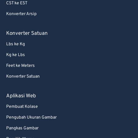
69
69
CST ke EST
70
70
Konverter Arsip
71
71
Konverter Satuan
72
72
73
73
Lbs ke Kg
74
74
Kg ke Lbs
75
75
Feet ke Meters
76
76
Konverter Satuan
77
77
Aplikasi Web
78
78
79
79
Pembuat Kolase
80
80
Pengubah Ukuran Gambar
81
81
Pangkas Gambar