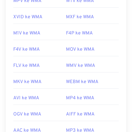
MPV ke WMA
WTV ke WMA
Tautan yang berguna:
https://en.wikipedia.org/wiki/Windows_Media_Audio
XVID ke WMA
MXF ke WMA
https://docs.microsoft.com/en-
us/windows/desktop/medfound/windows-media-
M1V ke WMA
F4P ke WMA
codecs
F4V ke WMA
MOV ke WMA
FLV ke WMA
WMV ke WMA
MKV ke WMA
WEBM ke WMA
AVI ke WMA
MP4 ke WMA
OGV ke WMA
AIFF ke WMA
AAC ke WMA
MP3 ke WMA