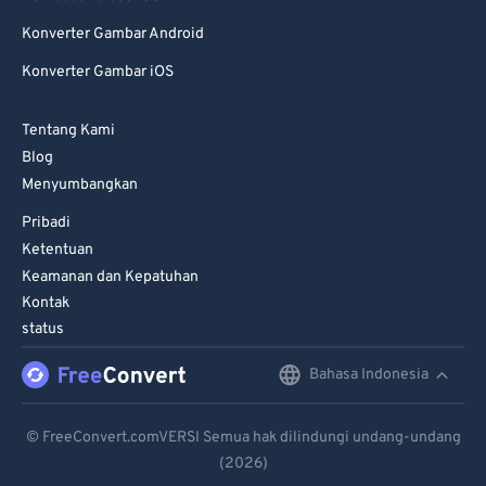
99
99
Konverter Gambar Android
Konverter Gambar iOS
Tentang Kami
Blog
Menyumbangkan
Pribadi
Ketentuan
Keamanan dan Kepatuhan
Kontak
status
Bahasa Indonesia
English
Deutsch
© FreeConvert.comVERSI Semua hak dilindungi undang-undang
(2026)
Español