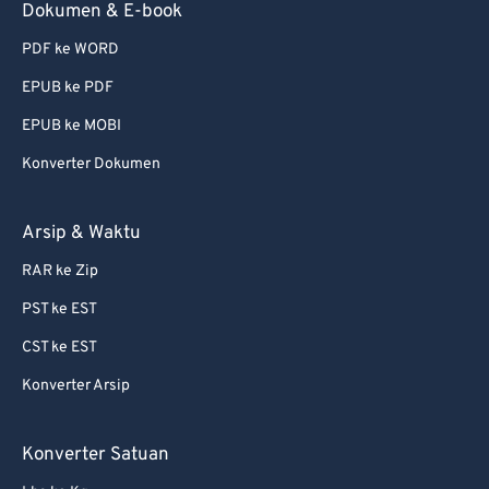
Dokumen & E-book
73
73
PDF ke WORD
74
74
EPUB ke PDF
75
75
EPUB ke MOBI
76
76
Konverter Dokumen
77
77
78
78
Arsip & Waktu
79
79
RAR ke Zip
80
80
PST ke EST
81
81
CST ke EST
82
82
Konverter Arsip
83
83
84
84
Konverter Satuan
85
85