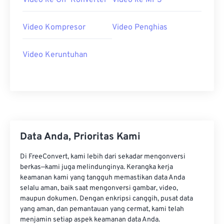
Video ke GIF Konverter
Video ke MP3
20
20
20
20
20
20
20
20
21
21
21
21
21
21
21
21
Video Kompresor
Video Penghias
22
22
22
22
22
22
22
22
Video Keruntuhan
23
23
23
23
23
23
23
23
24
24
24
24
24
24
25
25
25
25
25
25
26
26
26
26
26
26
27
27
27
27
27
27
Data Anda, Prioritas Kami
28
28
28
28
28
28
29
29
29
29
29
29
Di FreeConvert, kami lebih dari sekadar mengonversi
berkas—kami juga melindunginya. Kerangka kerja
30
30
30
30
30
30
keamanan kami yang tangguh memastikan data Anda
selalu aman, baik saat mengonversi gambar, video,
31
31
31
31
31
31
maupun dokumen. Dengan enkripsi canggih, pusat data
32
32
32
32
32
32
yang aman, dan pemantauan yang cermat, kami telah
menjamin setiap aspek keamanan data Anda.