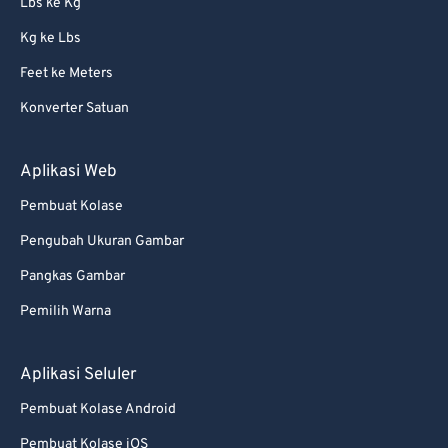
Lbs ke Kg
86
86
Kg ke Lbs
87
87
Feet ke Meters
88
88
Konverter Satuan
89
89
90
90
Aplikasi Web
91
91
Pembuat Kolase
92
92
Pengubah Ukuran Gambar
93
93
Pangkas Gambar
94
94
Pemilih Warna
95
95
96
96
Aplikasi Seluler
97
97
Pembuat Kolase Android
98
98
Pembuat Kolase iOS