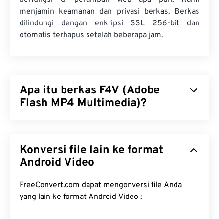
berfungsi di peramban web apa pun. Kami
menjamin keamanan dan privasi berkas. Berkas
dilindungi dengan enkripsi SSL 256-bit dan
otomatis terhapus setelah beberapa jam.
Apa itu berkas F4V (Adobe
Flash MP4 Multimedia)?
Adobe Flash MP4 Multimedia (F4V) adalah format
kontainer video yang cukup umum karena secara
Konversi file lain ke format
global, sebagian besar penonton video daring
menggunakan teknologi yang dirancang untuk
Android Video
diputar di
Adobe Flash Player
. Bahkan, F4V sering
disebut sebagai "
Flash Video
". Kontainer F4V
FreeConvert.com dapat mengonversi file Anda
mengompresi berkas multimedia dengan
codec
yang lain ke format Android Video :
dan memfasilitasi pengiriman berkas sebagai