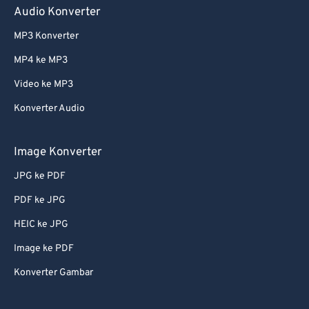
Audio Konverter
60
60
MP3 Konverter
61
61
MP4 ke MP3
62
62
Video ke MP3
63
63
Konverter Audio
64
64
65
65
Image Konverter
66
66
JPG ke PDF
67
67
PDF ke JPG
68
68
HEIC ke JPG
69
69
Image ke PDF
70
70
Konverter Gambar
71
71
72
72