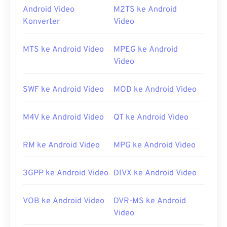
streaming audio dan video melalui internet.
Android Video
M2TS ke Android
Konverter
Video
Bagaimana cara membuka berkas
F4V?
MTS ke Android Video
MPEG ke Android
Di sebagian besar platform, berkas F4V terbuka di
Video
Adobe Flash Player
secara default. Di Microsoft
Windows OS,
Adobe AIR
mungkin merupakan
SWF ke Android Video
MOD ke Android Video
pemutar default. Untuk hasil yang terjamin di Mac
OS X dan Linux/Unix, buka berkas F4V dengan
M4V ke Android Video
QT ke Android Video
pemutar media VLC
.
Perlu diketahui bahwa
perangkat Apple iOS
tidak
RM ke Android Video
MPG ke Android Video
mendukung plugin Adobe Flash Player. Namun,
Puffin Web Browser
adalah opsi gratis yang dapat
3GPP ke Android Video
DIVX ke Android Video
mengatasi batasan iOS.
Dikembangkan oleh:
Adobe
VOB ke Android Video
DVR-MS ke Android
Rilis awal:
2007
Video
Tautan yang berguna: