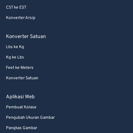
64
64
CST ke EST
65
65
Konverter Arsip
66
66
67
67
Konverter Satuan
68
68
Lbs ke Kg
69
69
Kg ke Lbs
70
70
Feet ke Meters
71
71
Konverter Satuan
72
72
73
73
Aplikasi Web
74
74
Pembuat Kolase
75
75
Pengubah Ukuran Gambar
76
76
Pangkas Gambar