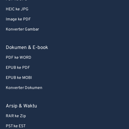
51
51
51
51
51
51
HEIC ke JPG
52
52
52
52
52
52
Image ke PDF
53
53
53
53
53
53
Konverter Gambar
54
54
54
54
54
54
55
55
55
55
55
55
Dokumen & E-book
56
56
56
56
56
56
PDF ke WORD
57
57
57
57
57
57
EPUB ke PDF
58
58
58
58
58
58
EPUB ke MOBI
59
59
59
59
59
59
Konverter Dokumen
60
60
61
61
Arsip & Waktu
62
62
RAR ke Zip
63
63
PST ke EST