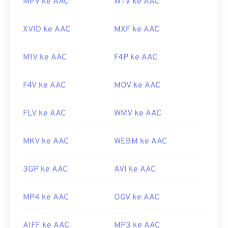
MPV ke AAC
WTV ke AAC
Tautan yang berguna:
https://en.wikipedia.org/wiki/Pengodean_Audio_Tingka
XVID ke AAC
MXF ke AAC
https://www.iso.org/standard/43345.html?
browse=tc
M1V ke AAC
F4P ke AAC
F4V ke AAC
MOV ke AAC
FLV ke AAC
WMV ke AAC
MKV ke AAC
WEBM ke AAC
3GP ke AAC
AVI ke AAC
MP4 ke AAC
OGV ke AAC
AIFF ke AAC
MP3 ke AAC