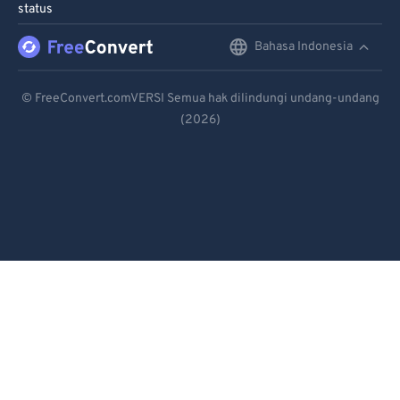
status
91
91
Bahasa Indonesia
English
92
92
Deutsch
93
93
© FreeConvert.comVERSI Semua hak dilindungi undang-undang
94
94
(2026)
Español
95
95
Français
96
96
Português
97
97
Italiano
98
98
99
99
Dutch
日本語
简体中文
繁體中文