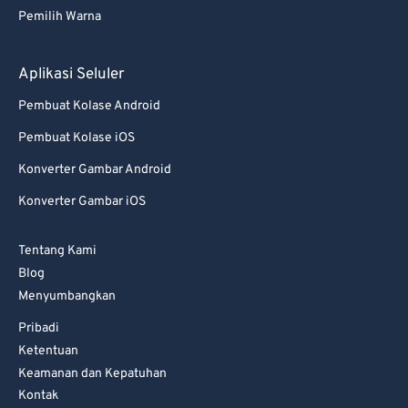
77
77
Pemilih Warna
78
78
79
79
Aplikasi Seluler
80
80
Pembuat Kolase Android
81
81
Pembuat Kolase iOS
82
82
Konverter Gambar Android
83
83
Konverter Gambar iOS
84
84
85
85
Tentang Kami
Blog
86
86
Menyumbangkan
87
87
Pribadi
88
88
Ketentuan
89
89
Keamanan dan Kepatuhan
Kontak
90
90