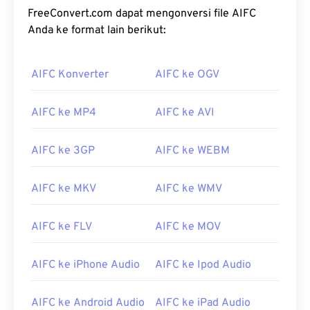
FreeConvert.com dapat mengonversi file AIFC
Anda ke format lain berikut:
AIFC Konverter
AIFC ke OGV
AIFC ke MP4
AIFC ke AVI
AIFC ke 3GP
AIFC ke WEBM
AIFC ke MKV
AIFC ke WMV
AIFC ke FLV
AIFC ke MOV
AIFC ke iPhone Audio
AIFC ke Ipod Audio
AIFC ke Android Audio
AIFC ke iPad Audio
00
00
00
00
00
00
00
00