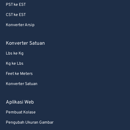
PST ke EST
64
64
CST ke EST
65
65
Konverter Arsip
66
66
67
67
Konverter Satuan
68
68
Lbs ke Kg
69
69
Kg ke Lbs
70
70
Feet ke Meters
71
71
Konverter Satuan
72
72
73
73
Aplikasi Web
74
74
Pembuat Kolase
75
75
Pengubah Ukuran Gambar
76
76