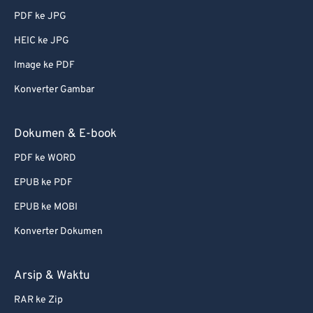
PDF ke JPG
51
51
51
51
51
51
HEIC ke JPG
52
52
52
52
52
52
Image ke PDF
53
53
53
53
53
53
Konverter Gambar
54
54
54
54
54
54
55
55
55
55
55
55
Dokumen & E-book
56
56
56
56
56
56
PDF ke WORD
57
57
57
57
57
57
EPUB ke PDF
58
58
58
58
58
58
EPUB ke MOBI
59
59
59
59
59
59
Konverter Dokumen
60
60
61
61
Arsip & Waktu
62
62
RAR ke Zip
63
63