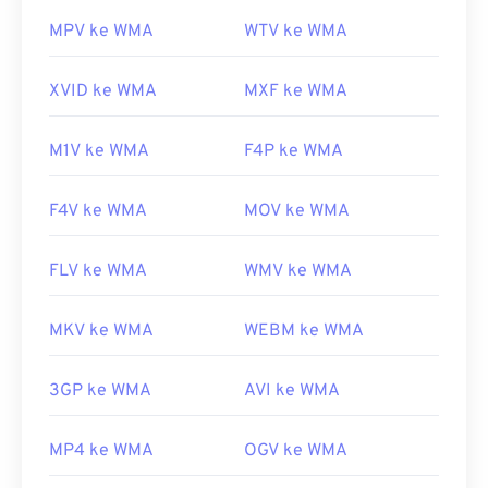
MPV ke WMA
WTV ke WMA
Tautan yang berguna:
https://en.wikipedia.org/wiki/Windows_Media_Audio
XVID ke WMA
MXF ke WMA
https://docs.microsoft.com/en-
us/windows/desktop/medfound/windows-media-
M1V ke WMA
F4P ke WMA
codecs
F4V ke WMA
MOV ke WMA
FLV ke WMA
WMV ke WMA
MKV ke WMA
WEBM ke WMA
3GP ke WMA
AVI ke WMA
MP4 ke WMA
OGV ke WMA