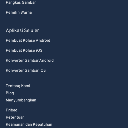
Pangkas Gambar
77
77
Pemilih Warna
78
78
79
79
Aplikasi Seluler
80
80
Pembuat Kolase Android
81
81
Pembuat Kolase iOS
82
82
Konverter Gambar Android
83
83
Konverter Gambar iOS
84
84
85
85
Tentang Kami
86
86
Blog
Menyumbangkan
87
87
Pribadi
88
88
Ketentuan
89
89
Keamanan dan Kepatuhan