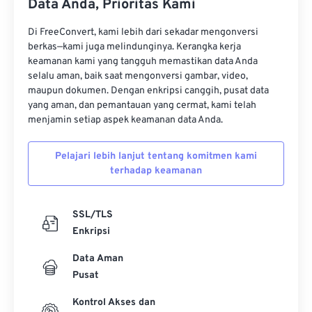
Data Anda, Prioritas Kami
11
11
11
11
11
11
11
11
12
12
12
12
12
12
12
12
Di FreeConvert, kami lebih dari sekadar mengonversi
berkas—kami juga melindunginya. Kerangka kerja
13
13
13
13
13
13
13
13
keamanan kami yang tangguh memastikan data Anda
selalu aman, baik saat mengonversi gambar, video,
14
14
14
14
14
14
14
14
maupun dokumen. Dengan enkripsi canggih, pusat data
15
15
15
15
15
15
15
15
yang aman, dan pemantauan yang cermat, kami telah
menjamin setiap aspek keamanan data Anda.
16
16
16
16
16
16
16
16
17
17
17
17
17
17
17
17
Pelajari lebih lanjut tentang komitmen kami
terhadap keamanan
18
18
18
18
18
18
18
18
19
19
19
19
19
19
19
19
SSL/TLS
20
20
20
20
20
20
20
20
Enkripsi
21
21
21
21
21
21
21
21
Data Aman
22
22
22
22
22
22
22
22
Pusat
23
23
23
23
23
23
23
23
Kontrol Akses dan