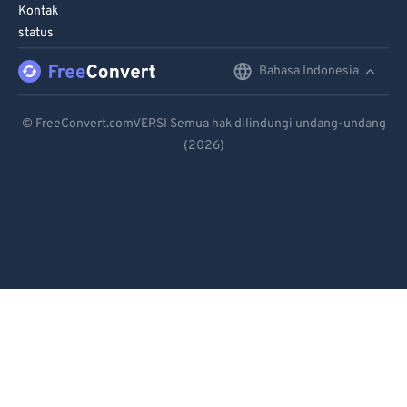
90
90
Kontak
status
91
91
92
92
Bahasa Indonesia
English
93
93
Deutsch
© FreeConvert.comVERSI Semua hak dilindungi undang-undang
94
94
(2026)
Español
95
95
Français
96
96
Português
97
97
98
98
Italiano
99
99
Dutch
日本語
简体中文