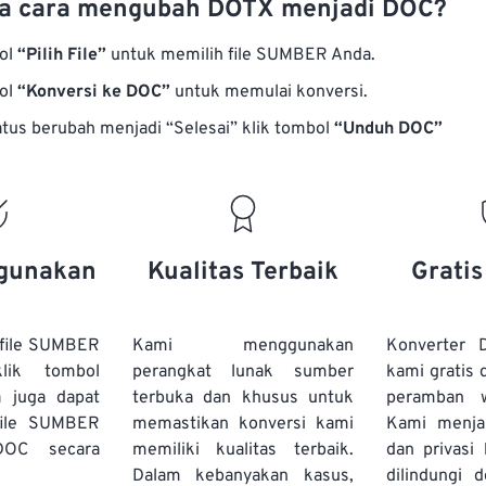
a cara mengubah DOTX menjadi DOC?
bol
“Pilih File”
untuk memilih file SUMBER Anda.
bol
“Konversi ke DOC”
untuk memulai konversi.
atus berubah menjadi “Selesai” klik tombol
“Unduh DOC”
gunakan
Kualitas Terbaik
Grati
file SUMBER
Kami menggunakan
Konverter
lik tombol
perangkat lunak sumber
kami gratis 
a juga dapat
terbuka dan khusus untuk
peramban 
file SUMBER
memastikan konversi kami
Kami menj
DOC secara
memiliki kualitas terbaik.
dan privasi
Dalam kebanyakan kasus,
dilindungi 