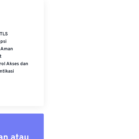
TLS
psi
 Aman
t
rol Akses dan
ntikasi
an atau