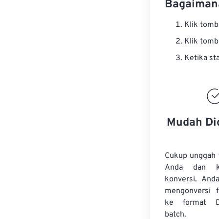
Bagaiman
Klik tom
Klik tom
Ketika st
Mudah Di
Cukup unggah 
Anda dan k
konversi. And
mengonversi
ke format 
batch.