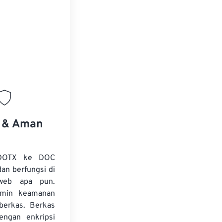
s & Aman
 DOTX ke DOC
dan berfungsi di
web apa pun.
amin keamanan
 berkas. Berkas
dengan enkripsi