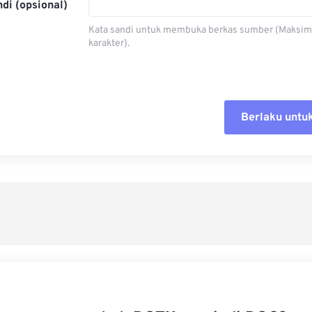
di (opsional)
Kata sandi untuk membuka berkas sumber (Maksim
karakter).
Berlaku untu
Setel ul
Terapkan
Simpan s