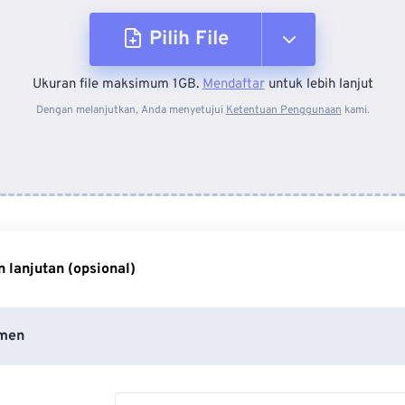
Pilih File
Ukuran file maksimum 1GB.
Mendaftar
untuk lebih lanjut
Dari Perangkat
Dengan melanjutkan, Anda menyetujui
Ketentuan Penggunaan
kami.
Dari Dropbox
Dari Google Drive
 lanjutan (opsional)
Dari OneDrive
men
Dari Url