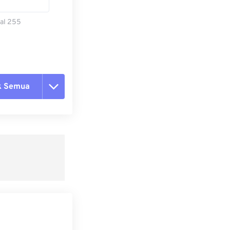
al 255
k Semua
ang semua opsi
 dari Preset
ebagai Preset