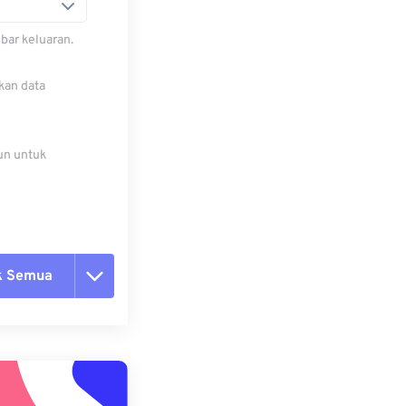
bar keluaran.
kan data
un untuk
k Semua
ang semua opsi
 dari Preset