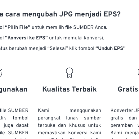
a cara mengubah JPG menjadi EPS?
bol
“Pilih File”
untuk memilih file SUMBER Anda.
bol
“Konversi ke EPS”
untuk memulai konversi.
atus berubah menjadi “Selesai” klik tombol
“Unduh EPS”
gunakan
Kualitas Terbaik
Grati
file SUMBER
Kami menggunakan
Konverter J
lik tombol
perangkat lunak sumber
gratis dan
a juga dapat
terbuka dan khusus untuk
peramban 
file SUMBER
memastikan konversi kami
Kami menj