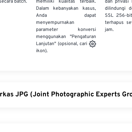
secara batch.
memiliki kualitas terbaik.
dan privasi
Dalam kebanyakan kasus,
dilindungi 
Anda dapat
SSL 256-bi
menyempurnakan
terhapus se
parameter konversi
jam.
menggunakan "Pengaturan
Lanjutan" (opsional, cari
ikon).
erkas JPG (Joint Photographic Experts Gr
tographic Experts Group) adalah format berkas universal yan
k mengompres foto dan grafik. Kompresi JPG yang signifikan m
yang luas. Karena itu, ukuran berkas JPG yang relatif kecil 