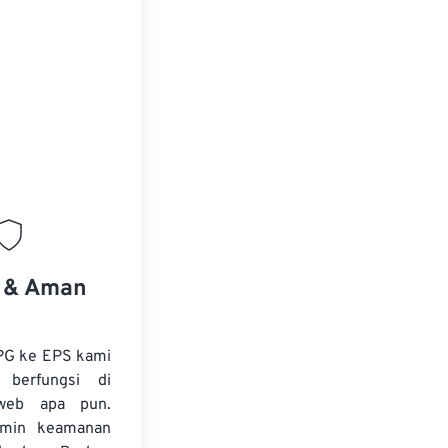
s & Aman
PG ke EPS kami
 berfungsi di
web apa pun.
amin keamanan