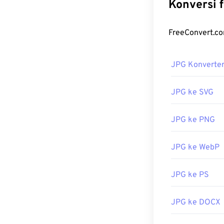
Gunakan
Pemil
mengonversi EP
Program gratis
FreeConvert.
JPG Konverte
Dikembangkan 
Rilis Awal:
199
JPG ke SVG
JPG ke PNG
JPG ke WebP
JPG ke PS
JPG ke DOCX