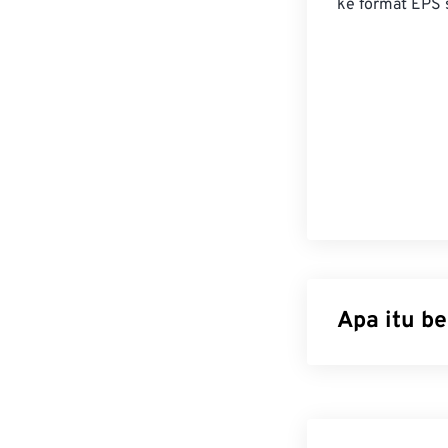
ke format EPS 
Apa itu b
JPG (Joint Pho
algoritma untu
penggunaannya 