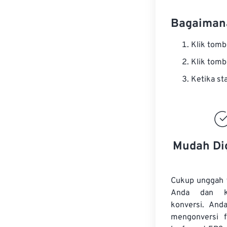
Bagaiman
Klik tom
Klik tom
Ketika st
Mudah Di
Cukup unggah 
Anda dan k
konversi. And
mengonversi