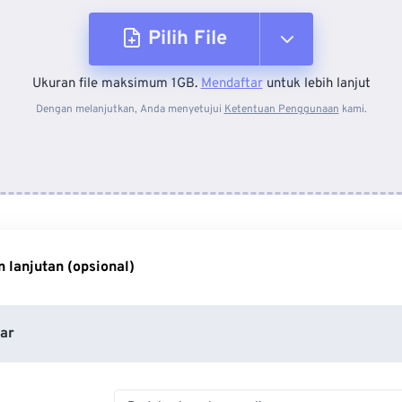
Pilih File
Ukuran file maksimum 1GB.
Mendaftar
untuk lebih lanjut
Dari Perangkat
Dengan melanjutkan, Anda menyetujui
Ketentuan Penggunaan
kami.
Dari Dropbox
Dari Google Drive
 lanjutan (opsional)
Dari OneDrive
ar
Dari Url