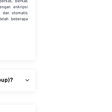
 berkas. Berkas
dengan enkripsi
t dan otomatis
telah beberapa
oup)?
g menggunakan
enjadi alasan
membuatnya