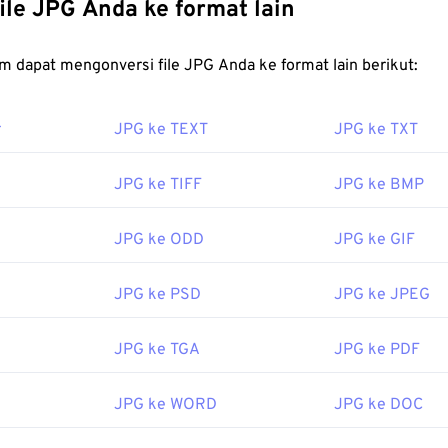
Konversi file JPG Anda ke format lain
ih Warna
kami untuk memilih warna dari gambar
S adalah aplikasi Adobe, terutama Illustrator, Photoshop, dan
 non-Adobe yang patut dipertimbangkan adalah
Image Convert
FreeConvert.com dapat mengonversi file JPG Anda ke format lain berikut:
r
JPG ke TEXT
JPG ke TXT
oleh:
Adobe Inc.
2
JPG ke TIFF
JPG ke BMP
JPG ke ODD
JPG ke GIF
JPG ke PSD
JPG ke JPEG
JPG ke TGA
JPG ke PDF
JPG ke WORD
JPG ke DOC