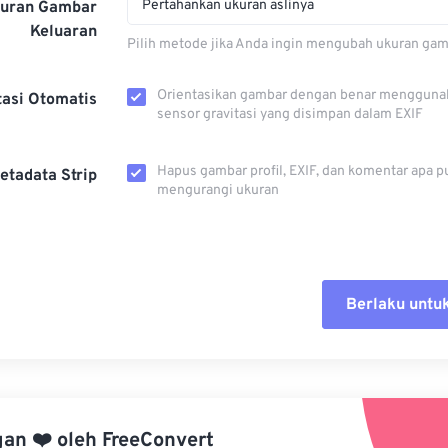
Pertahankan ukuran aslinya
kuran Gambar
Keluaran
Pilih metode jika Anda ingin mengubah ukuran gam
Orientasikan gambar dengan benar mengguna
tasi Otomatis
sensor gravitasi yang disimpan dalam EXIF
Hapus gambar profil, EXIF, dan komentar apa p
etadata Strip
mengurangi ukuran
Berlaku untu
Setel ul
Terapkan
gan
❤️
oleh
FreeConvert