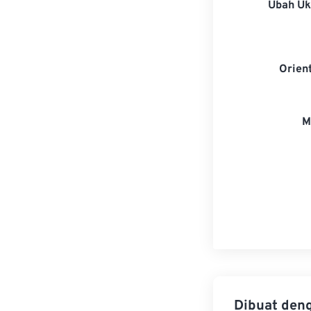
Ubah U
Orien
M
Dibuat den