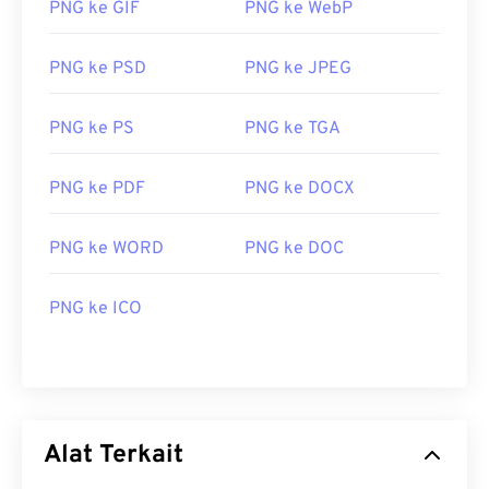
Alat PNG Terkait:
PNG ke GIF
PNG ke WebP
Dikembangkan oleh:
Adobe Inc.
Gunakan
Pemilih Warna
kami untuk memilih warna
dari gambar
Rilis Awal:
1992
PNG ke PSD
PNG ke JPEG
PNG ke PS
PNG ke TGA
PNG ke PDF
PNG ke DOCX
PNG ke WORD
PNG ke DOC
PNG ke ICO
Alat Terkait