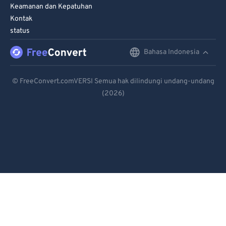
Keamanan dan Kepatuhan
Kontak
status
Bahasa Indonesia
English
Deutsch
© FreeConvert.comVERSI Semua hak dilindungi undang-undang
(2026)
Español
Français
Português
Italiano
Dutch
日本語
简体中文