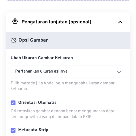
Dari Google Drive
Pengaturan lanjutan (opsional)
Dari OneDrive
Opsi Gambar
Dari Url
Ubah Ukuran Gambar Keluaran
Pertahankan ukuran aslinya
Pilih metode jika Anda ingin mengubah ukuran gambar
keluaran.
Orientasi Otomatis
Orientasikan gambar dengan benar menggunakan data
sensor gravitasi yang disimpan dalam EXIF
Metadata Strip