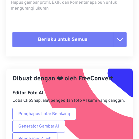
Hapus gambar profil, EXIF, dan komentar apa pun untuk
mengurangi ukuran
Berlaku untuk Semua
Setel ulang semua opsi
Terapkan dari Preset
Dibuat dengan
❤️
oleh
FreeConvert
Simpan sebagai Preset
Editor Foto AI
Coba ClipSnap, alat pengeditan foto AI kami yang canggih.
Penghapus Latar Belakang
Generator Gambar AI
Penghapus Ajaib