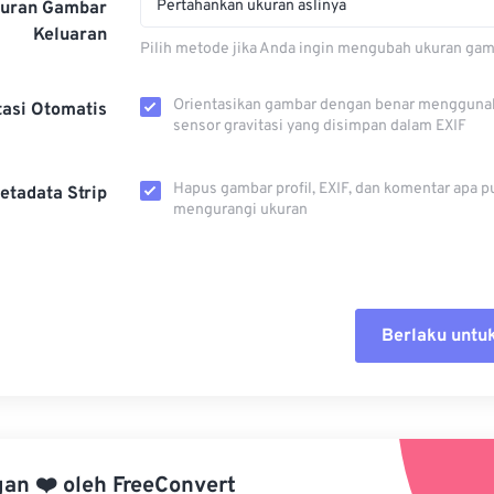
Pertahankan ukuran aslinya
kuran Gambar
Keluaran
Pilih metode jika Anda ingin mengubah ukuran gam
Orientasikan gambar dengan benar mengguna
tasi Otomatis
sensor gravitasi yang disimpan dalam EXIF
Hapus gambar profil, EXIF, dan komentar apa p
etadata Strip
mengurangi ukuran
Berlaku untu
Setel ul
Terapkan
gan
❤️
oleh
FreeConvert