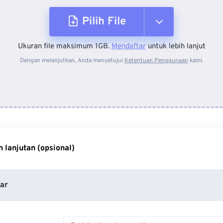
Pilih File
Ukuran file maksimum 1GB.
Mendaftar
untuk lebih lanjut
Dari Perangkat
Dengan melanjutkan, Anda menyetujui
Ketentuan Penggunaan
kami.
Dari Dropbox
Dari Google Drive
 lanjutan (opsional)
Dari OneDrive
ar
Dari Url