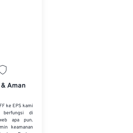
s & Aman
IFF ke EPS kami
 berfungsi di
web apa pun.
amin keamanan