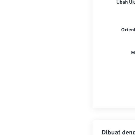
Ubah U
Orien
M
Dibuat den