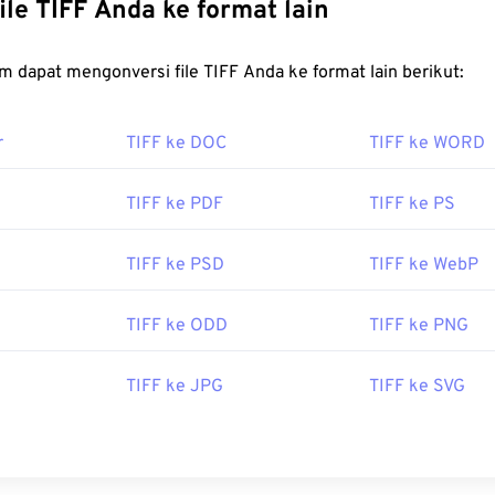
be.com/creativecloud/jenis-file/gambar/raster/file-tiff.html
Konversi file TIFF Anda ke format lain
S adalah aplikasi Adobe, terutama Illustrator, Photoshop, dan
e-extensions.org/ekstensi-file-tiff
 non-Adobe yang patut dipertimbangkan adalah
Image Convert
FreeConvert.com dapat mengonversi file TIFF Anda ke format lain berikut:
r
TIFF ke DOC
TIFF ke WORD
oleh:
Adobe Inc.
2
TIFF ke PDF
TIFF ke PS
TIFF ke PSD
TIFF ke WebP
TIFF ke ODD
TIFF ke PNG
TIFF ke JPG
TIFF ke SVG