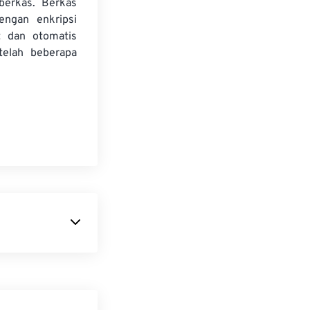
 berkas. Berkas
dengan enkripsi
t dan otomatis
telah beberapa
format berkas
 dalam iklan
eksibilitas bagi