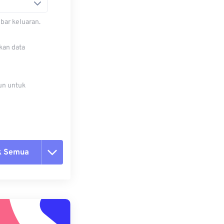
bar keluaran.
kan data
un untuk
k Semua
ang semua opsi
 dari Preset