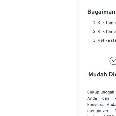
Bagaimana
Klik tom
Klik tom
Ketika st
Mudah Di
Cukup unggah 
Anda dan k
konversi. And
mengonversi