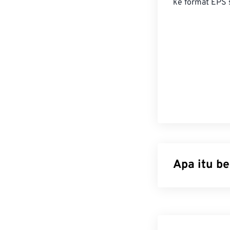
ke format EPS 
Apa itu b
Tagged Image Fi
gambar yang pa
digital dan pen