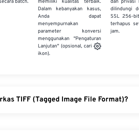
secara batch.
memiliki kualitas terbaik.
dan privasi
Dalam kebanyakan kasus,
dilindungi 
Anda dapat
SSL 256-bi
menyempurnakan
terhapus se
parameter konversi
jam.
menggunakan "Pengaturan
Lanjutan" (opsional, cari
ikon).
erkas TIFF (Tagged Image File Format)?
le Format (TIFF), juga dikenal sebagai TIF, adalah salah satu 
ling umum. Penggunaan berkas TIFF yang paling umum adalah
erbitan desktop. Struktur bitmap dan raster TIFF memberikan fl