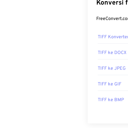
https://www.ado
mengonversi EP
https://www.fil
Program gratis
FreeConvert.
TIFF Konverte
Dikembangkan 
Rilis Awal:
199
TIFF ke DOCX
TIFF ke JPEG
TIFF ke GIF
TIFF ke BMP