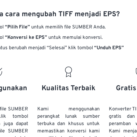
 cara mengubah TIFF menjadi EPS?
bol
“Pilih File”
untuk memilih file SUMBER Anda.
bol
“Konversi ke EPS”
untuk memulai konversi.
atus berubah menjadi “Selesai” klik tombol
“Unduh EPS”
gunakan
Kualitas Terbaik
Grati
file SUMBER
Kami menggunakan
Konverter T
lik tombol
perangkat lunak sumber
gratis dan
a juga dapat
terbuka dan khusus untuk
peramban 
file SUMBER
memastikan konversi kami
Kami menj