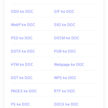
Jika Anda membutuhkan kompresi yang lebih baik,
Anda dapat mengonversi
JPG ke WebP
, yang
ODD ke DOC
GIF ke DOC
merupakan format berkas yang lebih baru dan lebih
mudah dikompresi.
WebP ke DOC
SVG ke DOC
Bagaimana cara membuka berkas
JPG?
PSD ke DOC
DOCM ke DOC
Hampir semua program dan aplikasi penampil
DOTX ke DOC
PUB ke DOC
gambar mengenali dan dapat membuka berkas
JPG. Cukup klik dua kali pada berkas JPG, biasanya
berkas tersebut akan terbuka di penampil gambar,
HTM ke DOC
Webpage ke DOC
editor gambar, atau peramban web bawaan Anda.
Untuk memilih aplikasi tertentu guna membuka
DOT ke DOC
WPS ke DOC
berkas, gunakan klik kanan, lalu pilih "Buka
dengan" untuk memilih.
PAGES ke DOC
RTF ke DOC
File JPG terbuka otomatis di peramban web
populer seperti
Chrome
, aplikasi Microsoft seperti
PS ke DOC
DOCX ke DOC
Microsoft Photos
, dan aplikasi Mac OS seperti