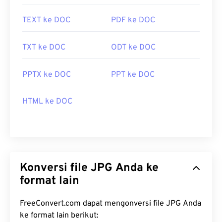
Apple Preview
. Untuk mengubah ukuran gambar
TEXT ke DOC
PDF ke DOC
JPEG, gunakan alat
Pengubah Ukuran Gambar
kami.
TXT ke DOC
ODT ke DOC
Dikembangkan oleh:
Joint Photographic Experts
Group
PPTX ke DOC
PPT ke DOC
Rilis Awal:
18 September 1992
Alat JPG Terkait:
HTML ke DOC
Gunakan
Pemilih Warna
kami untuk memilih warna
dari gambar
Konversi file JPG Anda ke
format lain
FreeConvert.com dapat mengonversi file JPG Anda
ke format lain berikut: