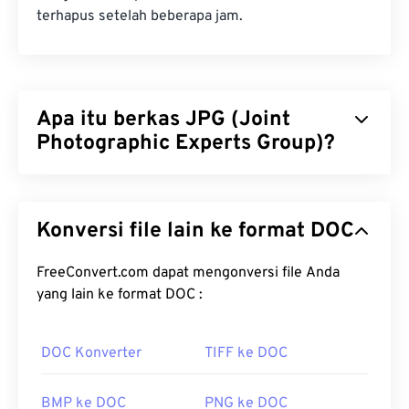
terhapus setelah beberapa jam.
Apa itu berkas JPG (Joint
Photographic Experts Group)?
JPG (Joint Photographic Experts Group) adalah
format berkas universal yang menggunakan
Konversi file lain ke format DOC
algoritma untuk mengompres foto dan grafik.
Kompresi JPG yang signifikan menjadi alasan
penggunaannya yang luas. Karena itu, ukuran
FreeConvert.com dapat mengonversi file Anda
berkas JPG yang relatif kecil membuatnya sangat
yang lain ke format DOC :
baik untuk dipindahkan melalui internet dan
digunakan di situs web. Anda dapat menggunakan
DOC Konverter
TIFF ke DOC
alat
kompres JPEG
kami
untuk mengurangi ukuran
berkas hingga 80%!
BMP ke DOC
PNG ke DOC