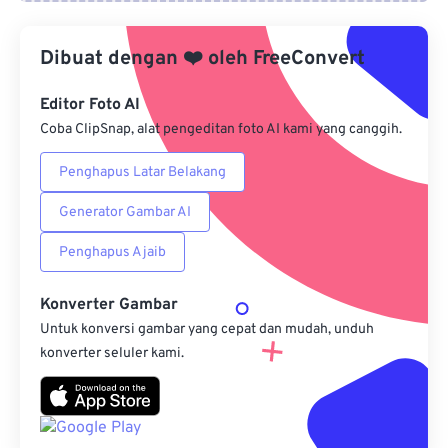
Dari Google Drive
Dibuat dengan
❤️
oleh
FreeConvert
Dari OneDrive
Editor Foto AI
Coba ClipSnap, alat pengeditan foto AI kami yang canggih.
Penghapus Latar Belakang
Dari Url
Generator Gambar AI
Penghapus Ajaib
Konverter Gambar
Untuk konversi gambar yang cepat dan mudah, unduh
konverter seluler kami.