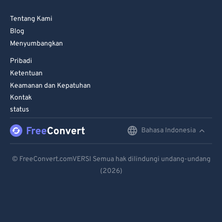
Tentang Kami
Blog
Menyumbangkan
Pribadi
Ketentuan
Keamanan dan Kepatuhan
Kontak
status
Bahasa Indonesia
English
Deutsch
© FreeConvert.comVERSI Semua hak dilindungi undang-undang
(2026)
Español
Français
Português