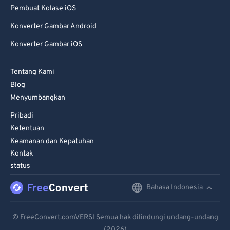
Pembuat Kolase iOS
85
85
Konverter Gambar Android
86
86
Konverter Gambar iOS
87
87
88
88
Tentang Kami
89
89
Blog
Menyumbangkan
90
90
Pribadi
91
91
Ketentuan
92
92
Keamanan dan Kepatuhan
93
93
Kontak
status
94
94
95
95
Bahasa Indonesia
English
96
96
Deutsch
© FreeConvert.comVERSI Semua hak dilindungi undang-undang
97
97
(2026)