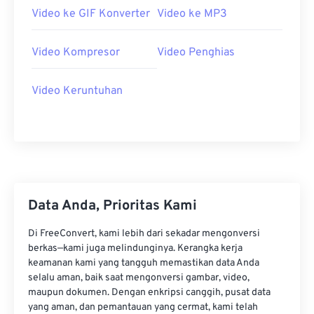
Video ke GIF Konverter
Video ke MP3
06
06
06
06
06
06
06
06
07
07
07
07
07
07
07
07
Video Kompresor
Video Penghias
08
08
08
08
08
08
08
08
09
09
09
09
09
09
09
09
Video Keruntuhan
10
10
10
10
10
10
10
10
11
11
11
11
11
11
11
11
12
12
12
12
12
12
12
12
13
13
13
13
13
13
13
13
Data Anda, Prioritas Kami
14
14
14
14
14
14
14
14
15
15
15
15
15
15
15
15
Di FreeConvert, kami lebih dari sekadar mengonversi
berkas—kami juga melindunginya. Kerangka kerja
16
16
16
16
16
16
16
16
keamanan kami yang tangguh memastikan data Anda
selalu aman, baik saat mengonversi gambar, video,
17
17
17
17
17
17
17
17
maupun dokumen. Dengan enkripsi canggih, pusat data
18
18
18
18
18
18
18
18
yang aman, dan pemantauan yang cermat, kami telah