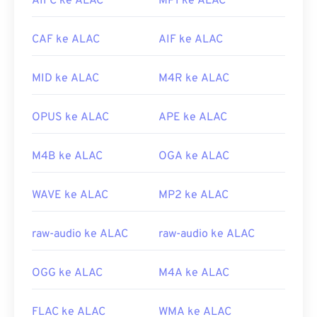
AIFC ke ALAC
MP1 ke ALAC
versi yang lebih baru tidak akan terbuka di pemutar
ini. Jika tidak dapat membuka berkas MOV dengan
QuickTime, gunakan
VLC Media Player
, yang dapat
CAF ke ALAC
AIF ke ALAC
digunakan di berbagai platform, termasuk
perangkat seluler.
MID ke ALAC
M4R ke ALAC
Perlu diketahui bahwa dua jenis berkas lain juga
menggunakan ekstensi MOV, yaitu AutoCAD
OPUS ke ALAC
APE ke ALAC
AutoFlix dan ROSE Online. Kedua jenis berkas ini
tidak terkait, yang satu sudah usang dan yang
M4B ke ALAC
OGA ke ALAC
lainnya terkait dengan gim daring. Apple tidak
mengembangkan teknologi ini dan keduanya tidak
WAVE ke ALAC
MP2 ke ALAC
dapat dibuka di QuickTime.
Dikembangkan oleh:
Apple Inc.
raw-audio ke ALAC
raw-audio ke ALAC
Rilis awal:
2001
Tautan yang berguna:
OGG ke ALAC
M4A ke ALAC
https://en.wikipedia.org/wiki/QuickTime_File_Format
https://developer.apple.com/library/archive/documen
FLAC ke ALAC
WMA ke ALAC