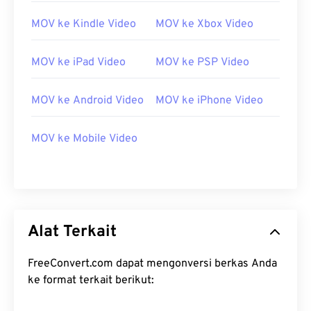
MOV ke Kindle Video
MOV ke Xbox Video
MOV ke iPad Video
MOV ke PSP Video
MOV ke Android Video
MOV ke iPhone Video
00
00
00
00
00
00
00
00
MOV ke Mobile Video
00
00
00
00
00
00
00
00
01
01
01
01
01
01
01
01
Alat Terkait
02
02
02
02
02
02
02
02
03
03
03
03
03
03
03
03
FreeConvert.com dapat mengonversi berkas Anda
ke format terkait berikut:
04
04
04
04
04
04
04
04
05
05
05
05
05
05
05
05