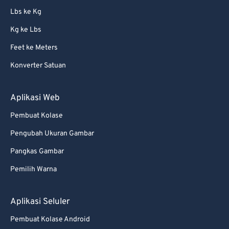
Lbs ke Kg
72
72
Kg ke Lbs
73
73
Feet ke Meters
74
74
Konverter Satuan
75
75
76
76
Aplikasi Web
77
77
Pembuat Kolase
78
78
Pengubah Ukuran Gambar
79
79
Pangkas Gambar
80
80
Pemilih Warna
81
81
82
82
Aplikasi Seluler
83
83
Pembuat Kolase Android
84
84