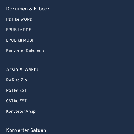
58
58
58
58
58
58
Dokumen & E-book
59
59
59
59
59
59
PDF ke WORD
60
60
EPUB ke PDF
61
61
EPUB ke MOBI
62
62
Konverter Dokumen
63
63
64
64
Arsip & Waktu
65
65
RAR ke Zip
66
66
PST ke EST
67
67
CST ke EST
68
68
Konverter Arsip
69
69
70
70
Konverter Satuan
71
71