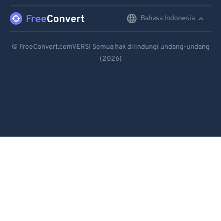
96
96
Bahasa Indonesia
English
97
97
Deutsch
98
98
© FreeConvert.comVERSI Semua hak dilindungi undang-undang
(2026)
Español
99
99
Français
Português
Italiano
Dutch
日本語
简体中文
繁體中文