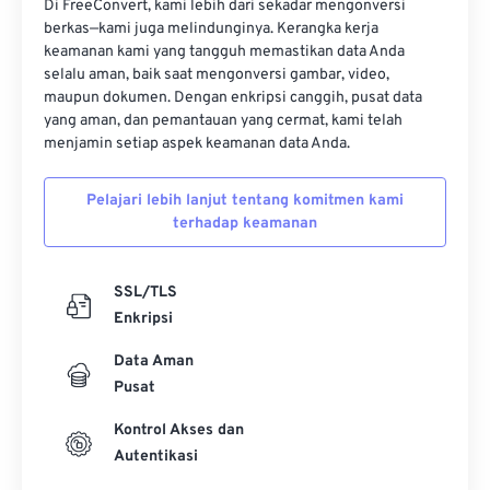
Di FreeConvert, kami lebih dari sekadar mengonversi
berkas—kami juga melindunginya. Kerangka kerja
17
17
17
17
17
17
17
17
keamanan kami yang tangguh memastikan data Anda
18
18
18
18
18
18
18
18
selalu aman, baik saat mengonversi gambar, video,
maupun dokumen. Dengan enkripsi canggih, pusat data
19
19
19
19
19
19
19
19
yang aman, dan pemantauan yang cermat, kami telah
20
20
20
20
20
20
20
20
menjamin setiap aspek keamanan data Anda.
21
21
21
21
21
21
21
21
Pelajari lebih lanjut tentang komitmen kami
22
22
22
22
22
22
22
22
terhadap keamanan
23
23
23
23
23
23
23
23
24
24
24
24
24
24
SSL/TLS
Enkripsi
25
25
25
25
25
25
Data Aman
26
26
26
26
26
26
Pusat
27
27
27
27
27
27
Kontrol Akses dan
28
28
28
28
28
28
Autentikasi
29
29
29
29
29
29