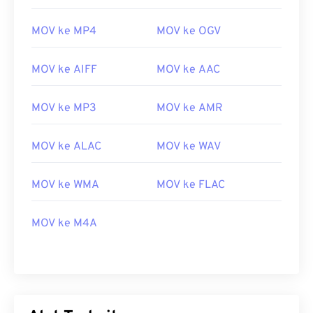
MOV ke MP4
MOV ke OGV
MOV ke AIFF
MOV ke AAC
MOV ke MP3
MOV ke AMR
MOV ke ALAC
MOV ke WAV
MOV ke WMA
MOV ke FLAC
00
00
00
00
00
00
00
00
MOV ke M4A
00
00
00
00
00
00
00
00
01
01
01
01
01
01
01
01
02
02
02
02
02
02
02
02