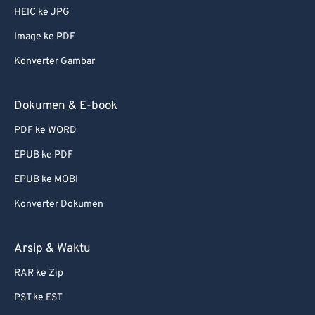
56
56
56
56
56
56
HEIC ke JPG
57
57
57
57
57
57
Image ke PDF
58
58
58
58
58
58
Konverter Gambar
59
59
59
59
59
59
60
60
Dokumen & E-book
61
61
PDF ke WORD
62
62
EPUB ke PDF
63
63
EPUB ke MOBI
64
64
Konverter Dokumen
65
65
66
66
Arsip & Waktu
67
67
RAR ke Zip
68
68
PST ke EST