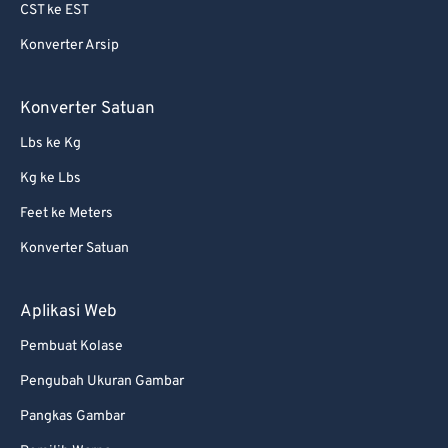
69
69
CST ke EST
70
70
Konverter Arsip
71
71
Konverter Satuan
72
72
73
73
Lbs ke Kg
74
74
Kg ke Lbs
75
75
Feet ke Meters
76
76
Konverter Satuan
77
77
Aplikasi Web
78
78
79
79
Pembuat Kolase
80
80
Pengubah Ukuran Gambar
81
81
Pangkas Gambar