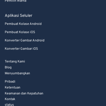
82
82
Pemilih Warna
83
83
Aplikasi Seluler
84
84
85
85
Pembuat Kolase Android
86
86
Pembuat Kolase iOS
87
87
Konverter Gambar Android
88
88
Konverter Gambar iOS
89
89
Tentang Kami
90
90
Blog
91
91
Menyumbangkan
92
92
Pribadi
Ketentuan
93
93
Keamanan dan Kepatuhan
94
94
Kontak
95
95
status