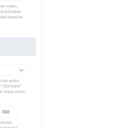
lam video,
ng disimpan
ntuk tampilan
iran audio.
h "Otomatis"
n ulang audio,
volume,