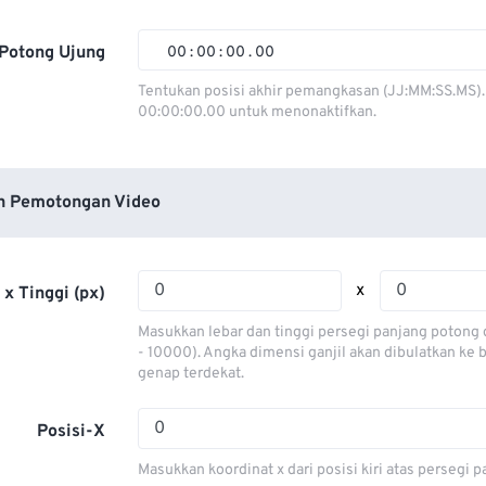
01
01
01
01
02
02
02
02
Potong Ujung
00
:
00
:
00
.
00
03
03
03
03
00
00
00
00
Tentukan posisi akhir pemangkasan (JJ:MM:SS.MS).
00:00:00.00 untuk menonaktifkan.
04
04
04
04
01
01
01
01
05
05
05
05
02
02
02
02
06
06
06
06
03
03
03
03
n Pemotongan Video
07
07
07
07
04
04
04
04
08
08
08
08
05
05
05
05
x
 x Tinggi (px)
09
09
09
09
06
06
06
06
Masukkan lebar dan tinggi persegi panjang potong 
10
10
10
10
07
07
07
07
- 10000). Angka dimensi ganjil akan dibulatkan ke
genap terdekat.
11
11
11
11
08
08
08
08
12
12
12
12
09
09
09
09
Posisi-X
13
13
13
13
10
10
10
10
Masukkan koordinat x dari posisi kiri atas persegi