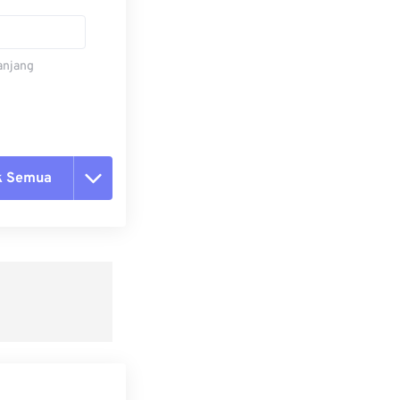
panjang
k Semua
ang semua opsi
 dari Preset
ebagai Preset