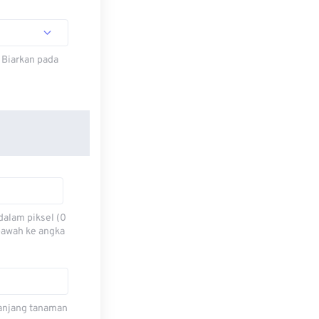
 Biarkan pada
dalam piksel (0
 bawah ke angka
 panjang tanaman