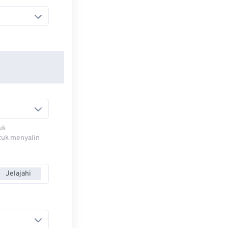
uk
ntuk menyalin
Jelajahi