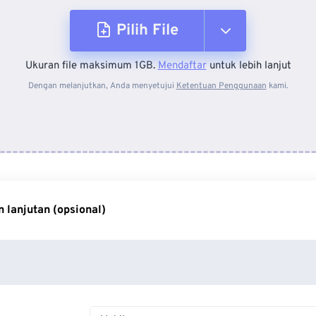
Pilih File
Ukuran file maksimum 1GB.
Mendaftar
untuk lebih lanjut
Dari Perangkat
Dengan melanjutkan, Anda menyetujui
Ketentuan Penggunaan
kami.
Dari Dropbox
Dari Google Drive
 lanjutan (opsional)
Dari OneDrive
Dari Url