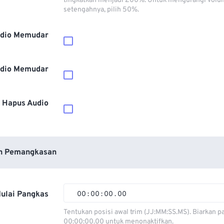
tingkatkan menjadi 200%. Untuk mengurangi volu
setengahnya, pilih 50%.
dio Memudar
dio Memudar
Hapus Audio
n Pemangkasan
ulai Pangkas
00
:
00
:
00
.
00
00
00
00
00
Tentukan posisi awal trim (JJ:MM:SS.MS). Biarkan p
00:00:00.00 untuk menonaktifkan.