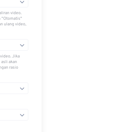
iran video.
h "Otomatis"
n ulang video,
video. Jika
 asli akan
ngan rasio