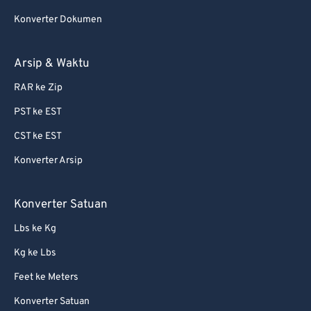
75
75
Konverter Dokumen
76
76
77
77
Arsip & Waktu
78
78
RAR ke Zip
79
79
PST ke EST
80
80
CST ke EST
81
81
Konverter Arsip
82
82
83
83
Konverter Satuan
84
84
Lbs ke Kg
85
85
Kg ke Lbs
86
86
Feet ke Meters
87
87
Konverter Satuan