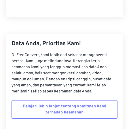
23
23
23
23
23
23
23
23
24
24
24
24
24
24
25
25
25
25
25
25
26
26
26
26
26
26
Data Anda, Prioritas Kami
27
27
27
27
27
27
Di FreeConvert, kami lebih dari sekadar mengonversi
28
28
28
28
28
28
berkas—kami juga melindunginya. Kerangka kerja
keamanan kami yang tangguh memastikan data Anda
29
29
29
29
29
29
selalu aman, baik saat mengonversi gambar, video,
30
30
30
30
30
30
maupun dokumen. Dengan enkripsi canggih, pusat data
yang aman, dan pemantauan yang cermat, kami telah
31
31
31
31
31
31
menjamin setiap aspek keamanan data Anda.
32
32
32
32
32
32
Pelajari lebih lanjut tentang komitmen kami
33
33
33
33
33
33
terhadap keamanan
34
34
34
34
34
34
35
35
35
35
35
35