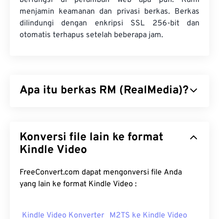
berfungsi di peramban web apa pun. Kami
menjamin keamanan dan privasi berkas. Berkas
dilindungi dengan enkripsi SSL 256-bit dan
otomatis terhapus setelah beberapa jam.
Apa itu berkas RM (RealMedia)?
RealMedia (RM) adalah format kontainer
multimedia yang merupakan hak milik
Konversi file lain ke format
RealNetworks. RealNetworks merancang RM untuk
mengalirkan konten melalui internet. RM
Kindle Video
mengompresi video dengan codec RealVideo dan
audio dengan codec RealAudio.
FreeConvert.com dapat mengonversi file Anda
yang lain ke format Kindle Video :
Bagaimana cara membuka file
RM?
Kindle Video Konverter
M2TS ke Kindle Video