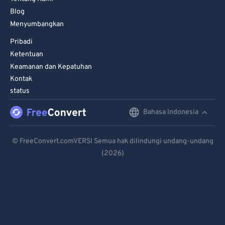
Blog
Menyumbangkan
Pribadi
Ketentuan
Keamanan dan Kepatuhan
Kontak
status
Bahasa Indonesia
English
Deutsch
© FreeConvert.comVERSI Semua hak dilindungi undang-undang
(2026)
Español
Français
Português
Italiano