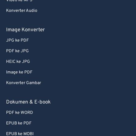
Video ke MP3
62
62
Konverter Audio
63
63
64
64
Image Konverter
65
65
JPG ke PDF
66
66
PDF ke JPG
67
67
HEIC ke JPG
68
68
Image ke PDF
69
69
Konverter Gambar
70
70
71
71
Dokumen & E-book
72
72
PDF ke WORD
73
73
EPUB ke PDF
74
74
EPUB ke MOBI