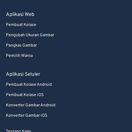
88
88
89
89
Aplikasi Web
90
90
Pembuat Kolase
91
91
Pengubah Ukuran Gambar
92
92
Pangkas Gambar
93
93
Pemilih Warna
94
94
95
95
Aplikasi Seluler
96
96
Pembuat Kolase Android
97
97
Pembuat Kolase iOS
98
98
Konverter Gambar Android
99
99
Konverter Gambar iOS
Tentang Kami