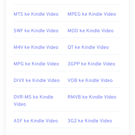
Sebagai format proprietary, berkas RM terbuka
secara default di
RealPlayer
, yang dikembangkan
MTS ke Kindle Video
MPEG ke Kindle Video
oleh RealNetworks. Jika RealPlayer tidak ada,
unduh
di sini
.
SWF ke Kindle Video
MOD ke Kindle Video
Program lain yang dapat membuka berkas RM
antara lain
VLC Media Player
,
MPlayer
, dan
M4V ke Kindle Video
QT ke Kindle Video
CrystalPlayer
. Untuk perangkat seluler, di Apple
iOS, coba
OPlayer HD
, dan
VLC Media Player untuk
MPG ke Kindle Video
3GPP ke Kindle Video
Android
.
Dikembangkan oleh:
RealNetworks
DIVX ke Kindle Video
VOB ke Kindle Video
Rilis awal:
1997
Tautan yang berguna:
DVR-MS ke Kindle
RMVB ke Kindle Video
Video
https://en.wikipedia.org/wiki/RealMedia
https://www.realnetworks.com/realmediaHD
ASF ke Kindle Video
3G2 ke Kindle Video