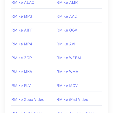
RM ke ALAC
RM ke AMR
RM ke MP3
RM ke AAC
00
00
00
00
00
00
00
00
RM ke AIFF
RM ke OGV
00
00
00
00
00
00
00
00
RM ke MP4
RM ke AVI
01
01
01
01
01
01
01
01
02
02
02
02
02
02
02
02
RM ke 3GP
RM ke WEBM
03
03
03
03
03
03
03
03
04
04
04
04
04
04
04
04
RM ke MKV
RM ke WMV
05
05
05
05
05
05
05
05
RM ke FLV
RM ke MOV
06
06
06
06
06
06
06
06
07
07
07
07
07
07
07
07
RM ke Xbox Video
RM ke iPad Video
08
08
08
08
08
08
08
08