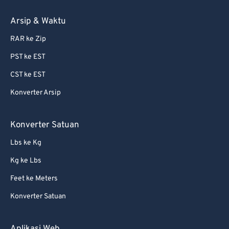
71
71
72
72
Arsip & Waktu
73
73
RAR ke Zip
74
74
PST ke EST
75
75
CST ke EST
76
76
Konverter Arsip
77
77
78
78
Konverter Satuan
79
79
Lbs ke Kg
80
80
Kg ke Lbs
81
81
Feet ke Meters
82
82
Konverter Satuan
83
83
84
84