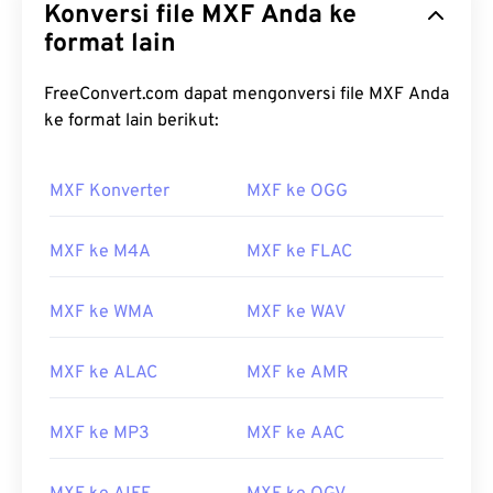
Konversi file MXF Anda ke
format lain
FreeConvert.com dapat mengonversi file MXF Anda
ke format lain berikut:
MXF Konverter
MXF ke OGG
00
00
00
00
00
00
00
00
MXF ke M4A
MXF ke FLAC
00
00
00
00
00
00
00
00
MXF ke WMA
MXF ke WAV
01
01
01
01
01
01
01
01
MXF ke ALAC
MXF ke AMR
02
02
02
02
02
02
02
02
03
03
03
03
03
03
03
03
MXF ke MP3
MXF ke AAC
04
04
04
04
04
04
04
04
05
05
05
05
05
05
05
05