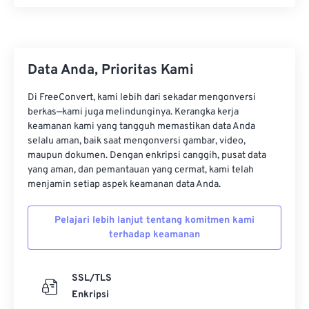
19
19
19
19
19
19
19
19
20
20
20
20
20
20
20
20
21
21
21
21
21
21
21
21
Data Anda, Prioritas Kami
22
22
22
22
22
22
22
22
Di FreeConvert, kami lebih dari sekadar mengonversi
23
23
23
23
23
23
23
23
berkas—kami juga melindunginya. Kerangka kerja
keamanan kami yang tangguh memastikan data Anda
24
24
24
24
24
24
selalu aman, baik saat mengonversi gambar, video,
maupun dokumen. Dengan enkripsi canggih, pusat data
25
25
25
25
25
25
yang aman, dan pemantauan yang cermat, kami telah
26
26
26
26
26
26
menjamin setiap aspek keamanan data Anda.
27
27
27
27
27
27
Pelajari lebih lanjut tentang komitmen kami
28
28
28
28
28
28
terhadap keamanan
29
29
29
29
29
29
30
30
30
30
30
30
SSL/TLS
Enkripsi
31
31
31
31
31
31