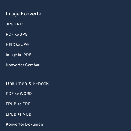
58
58
58
58
58
58
59
59
59
59
59
59
Image Konverter
60
60
JPG ke PDF
61
61
PDF ke JPG
62
62
HEIC ke JPG
63
63
Image ke PDF
64
64
Konverter Gambar
65
65
66
66
Dokumen & E-book
67
67
PDF ke WORD
68
68
EPUB ke PDF
69
69
EPUB ke MOBI
70
70
Konverter Dokumen