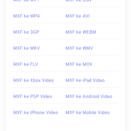
MXF ke AIFF
MXF ke OGV
06
06
06
06
06
06
06
06
MXF ke MP4
MXF ke AVI
07
07
07
07
07
07
07
07
08
08
08
08
08
08
08
08
MXF ke 3GP
MXF ke WEBM
09
09
09
09
09
09
09
09
MXF ke MKV
MXF ke WMV
10
10
10
10
10
10
10
10
11
11
11
11
11
11
11
11
MXF ke FLV
MXF ke MOV
12
12
12
12
12
12
12
12
13
13
13
13
13
13
13
13
MXF ke Xbox Video
MXF ke iPad Video
14
14
14
14
14
14
14
14
MXF ke PSP Video
MXF ke Android Video
15
15
15
15
15
15
15
15
16
16
16
16
16
16
16
16
MXF ke iPhone Video
MXF ke Mobile Video
17
17
17
17
17
17
17
17
18
18
18
18
18
18
18
18