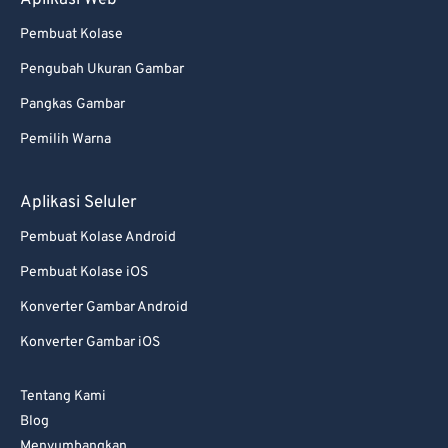
Aplikasi Web
85
85
Pembuat Kolase
86
86
Pengubah Ukuran Gambar
87
87
Pangkas Gambar
88
88
Pemilih Warna
89
89
90
90
Aplikasi Seluler
91
91
Pembuat Kolase Android
92
92
Pembuat Kolase iOS
93
93
Konverter Gambar Android
94
94
Konverter Gambar iOS
95
95
Tentang Kami
96
96
Blog
97
97
Menyumbangkan