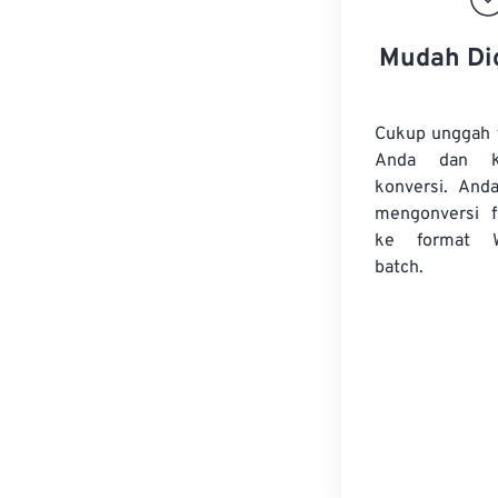
Mudah Di
Cukup unggah 
Anda dan k
konversi. And
mengonversi
ke format 
batch.