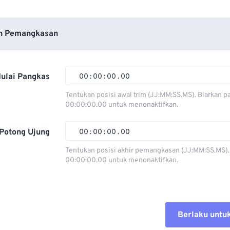
n Pemangkasan
ulai Pangkas
00
:
00
:
00
.
00
Tentukan posisi awal trim (JJ:MM:SS.MS). Biarkan p
00:00:00.00 untuk menonaktifkan.
00
00
00
00
01
01
01
01
Potong Ujung
00
:
00
:
00
.
00
02
02
02
02
Tentukan posisi akhir pemangkasan (JJ:MM:SS.MS).
00:00:00.00 untuk menonaktifkan.
03
03
03
03
00
00
00
00
04
04
04
04
01
01
01
01
05
05
05
05
02
02
02
02
Berlaku untu
06
06
06
06
03
03
03
03