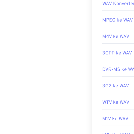
Rilis awal:
199
WAV Konverte
Pemutar bawaa
Tautan yang b
alternatif, pro
untuk membuka
MPEG ke WAV
https://en.wik
Karena kualita
https://www.r
M4V ke WAV
diimpor ke pro
program perang
WAV dengan ba
3GPP ke WAV
Dikembangkan 
DVR-MS ke W
Rilis Awal:
199
Tautan yang b
3G2 ke WAV
https://en.wik
https://www.t
WTV ke WAV
M1V ke WAV