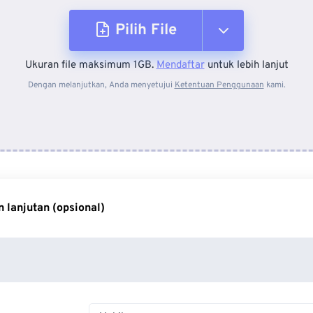
Pilih File
Ukuran file maksimum 1GB.
Mendaftar
untuk lebih lanjut
Dari Perangkat
Dengan melanjutkan, Anda menyetujui
Ketentuan Penggunaan
kami.
Dari Dropbox
Dari Google Drive
 lanjutan (opsional)
Dari OneDrive
Dari Url