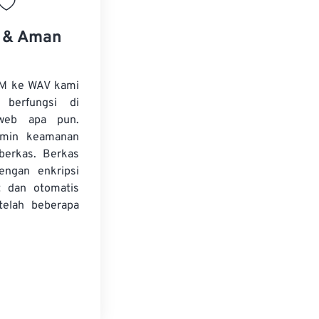
s & Aman
RM ke WAV kami
 berfungsi di
web apa pun.
amin keamanan
 berkas. Berkas
dengan enkripsi
t dan otomatis
telah beberapa