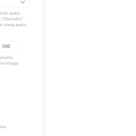
iran audio.
h "Otomatis"
n ulang audio,
volume,
me hingga
udio