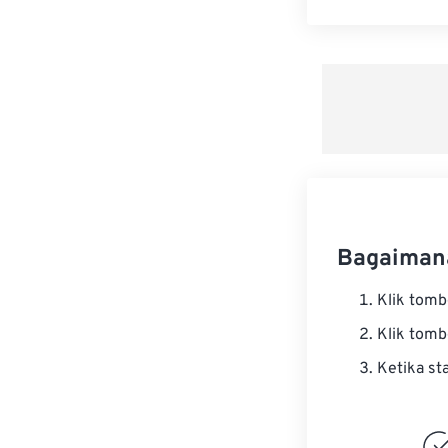
Bagaiman
Klik tom
Klik tom
Ketika st