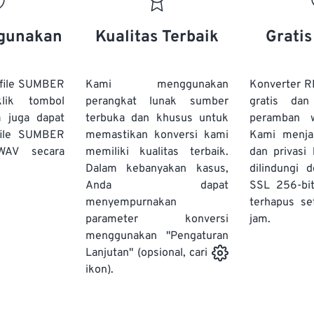
20
20
20
20
17
17
17
17
21
21
21
21
18
18
18
18
gunakan
Kualitas Terbaik
Grati
22
22
22
22
19
19
19
19
23
23
23
23
20
20
20
20
file SUMBER
Kami menggunakan
Konverter 
24
24
24
lik tombol
perangkat lunak sumber
gratis dan
21
21
21
21
a juga dapat
terbuka dan khusus untuk
peramban 
25
25
25
22
22
22
22
file SUMBER
memastikan konversi kami
Kami menj
26
26
26
WAV secara
memiliki kualitas terbaik.
23
23
23
23
dan privasi
Dalam kebanyakan kasus,
dilindungi 
27
27
27
24
24
24
Anda dapat
SSL 256-bi
28
28
28
25
25
25
menyempurnakan
terhapus se
parameter konversi
29
29
29
jam.
26
26
26
menggunakan "Pengaturan
30
30
30
27
27
27
Lanjutan" (opsional, cari
31
31
31
ikon).
28
28
28
32
32
32
29
29
29