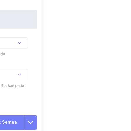
ada
 Biarkan pada
k Semua