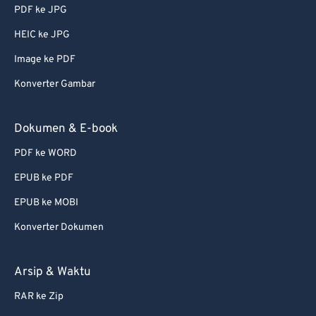
74
74
PDF ke JPG
75
75
HEIC ke JPG
76
76
Image ke PDF
77
77
Konverter Gambar
78
78
79
79
Dokumen & E-book
80
80
PDF ke WORD
81
81
EPUB ke PDF
82
82
EPUB ke MOBI
83
83
Konverter Dokumen
84
84
85
85
Arsip & Waktu
86
86
RAR ke Zip
87
87