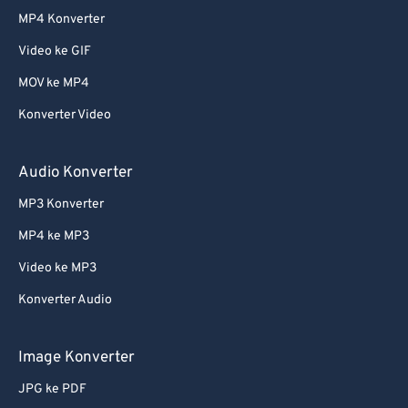
61
61
MP4 Konverter
62
62
Video ke GIF
63
63
MOV ke MP4
64
64
Konverter Video
65
65
66
66
Audio Konverter
67
67
MP3 Konverter
68
68
MP4 ke MP3
69
69
Video ke MP3
70
70
Konverter Audio
71
71
72
72
Image Konverter
73
73
JPG ke PDF