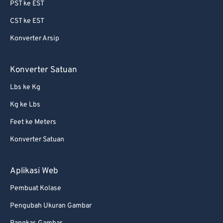
PST ke EST
88
88
CST ke EST
89
89
Konverter Arsip
90
90
91
91
Konverter Satuan
92
92
Lbs ke Kg
93
93
Kg ke Lbs
94
94
Feet ke Meters
95
95
Konverter Satuan
96
96
97
97
Aplikasi Web
98
98
Pembuat Kolase
99
99
Pengubah Ukuran Gambar