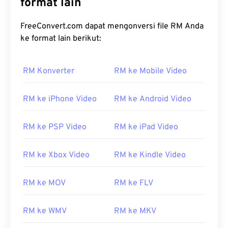
format lain
FreeConvert.com dapat mengonversi file RM Anda
ke format lain berikut:
00
00
00
00
00
00
00
00
RM Konverter
RM ke Mobile Video
00
00
00
00
00
00
00
00
RM ke iPhone Video
RM ke Android Video
01
01
01
01
01
01
01
01
02
02
02
02
02
02
02
02
RM ke PSP Video
RM ke iPad Video
03
03
03
03
03
03
03
03
RM ke Xbox Video
RM ke Kindle Video
04
04
04
04
04
04
04
04
05
05
05
05
05
05
05
05
RM ke MOV
RM ke FLV
06
06
06
06
06
06
06
06
07
07
07
07
07
07
07
07
RM ke WMV
RM ke MKV
08
08
08
08
08
08
08
08