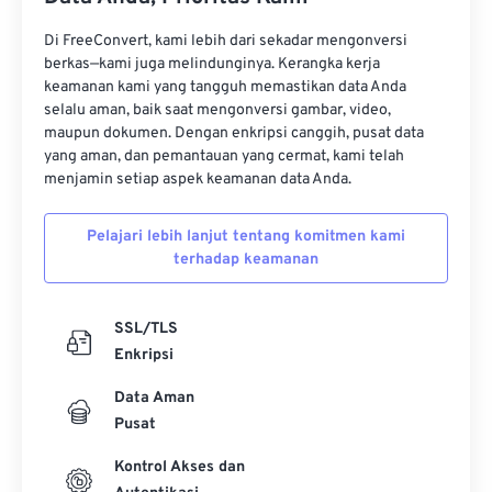
35
35
35
35
35
35
Di FreeConvert, kami lebih dari sekadar mengonversi
36
36
36
36
36
36
berkas—kami juga melindunginya. Kerangka kerja
keamanan kami yang tangguh memastikan data Anda
37
37
37
37
37
37
selalu aman, baik saat mengonversi gambar, video,
38
38
38
38
38
38
maupun dokumen. Dengan enkripsi canggih, pusat data
yang aman, dan pemantauan yang cermat, kami telah
39
39
39
39
39
39
menjamin setiap aspek keamanan data Anda.
40
40
40
40
40
40
Pelajari lebih lanjut tentang komitmen kami
41
41
41
41
41
41
terhadap keamanan
42
42
42
42
42
42
43
43
43
43
43
43
SSL/TLS
Enkripsi
44
44
44
44
44
44
45
45
45
45
45
45
Data Aman
Pusat
46
46
46
46
46
46
Kontrol Akses dan
47
47
47
47
47
47