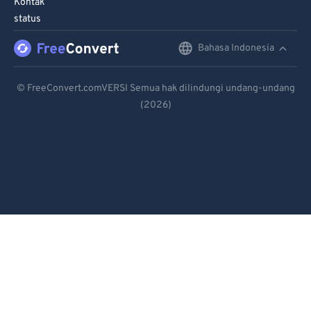
Kontak
status
Bahasa Indonesia
English
Deutsch
© FreeConvert.comVERSI Semua hak dilindungi undang-undang
(2026)
Español
Français
Português
Italiano
Dutch
日本語
简体中文
繁體中文