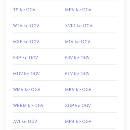
Dikembangkan oleh:
Yayasan Xiph.Org
TS ke OGV
MPV ke OGV
Rilis awal:
2017
Tautan yang berguna:
WTV ke OGV
XVID ke OGV
https://en.wikipedia.org/wiki/Ogg
https://www.xiph.org/
MXF ke OGV
M1V ke OGV
F4P ke OGV
F4V ke OGV
MOV ke OGV
FLV ke OGV
WMV ke OGV
MKV ke OGV
WEBM ke OGV
3GP ke OGV
AVI ke OGV
MP4 ke OGV