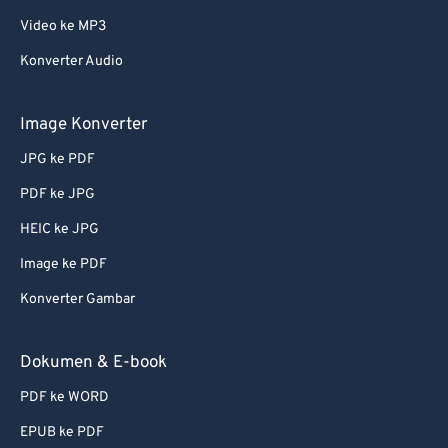
Video ke MP3
62
62
Konverter Audio
63
63
64
64
Image Konverter
65
65
JPG ke PDF
66
66
PDF ke JPG
67
67
HEIC ke JPG
68
68
Image ke PDF
69
69
Konverter Gambar
70
70
71
71
Dokumen & E-book
72
72
PDF ke WORD
73
73
EPUB ke PDF
74
74