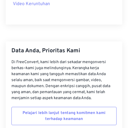
Video Keruntuhan
22
22
22
22
22
22
22
22
23
23
23
23
23
23
23
23
24
24
24
24
24
24
25
25
25
25
25
25
26
26
26
26
26
26
Data Anda, Prioritas Kami
27
27
27
27
27
27
Di FreeConvert, kami lebih dari sekadar mengonversi
28
28
28
28
28
28
berkas—kami juga melindunginya. Kerangka kerja
29
29
29
29
29
29
keamanan kami yang tangguh memastikan data Anda
selalu aman, baik saat mengonversi gambar, video,
30
30
30
30
30
30
maupun dokumen. Dengan enkripsi canggih, pusat data
31
31
31
31
31
31
yang aman, dan pemantauan yang cermat, kami telah
menjamin setiap aspek keamanan data Anda.
32
32
32
32
32
32
33
33
33
33
33
33
Pelajari lebih lanjut tentang komitmen kami
terhadap keamanan
34
34
34
34
34
34