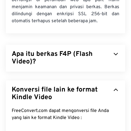
berfungsi di peramban web apa pun. Kami
menjamin keamanan dan privasi berkas. Berkas
dilindungi dengan enkripsi SSL 256-bit dan
otomatis terhapus setelah beberapa jam.
Apa itu berkas F4P (Flash
Video)?
F4P adalah format kontainer yang umum
digunakan dan sering disebut sebagai "
Flash Video
Konversi file lain ke format
". Format ini mengompresi berkas multimedia
dengan
Kindle Video
codec
dan memfasilitasi pengiriman berkas
sebagai streaming audio dan video melalui
internet. Terlepas dari satu perbedaan, F4P
FreeConvert.com dapat mengonversi file Anda
merupakan format yang sama dengan F4V; kecuali
yang lain ke format Kindle Video :
berkas F4P dilindungi oleh
Digital Rights