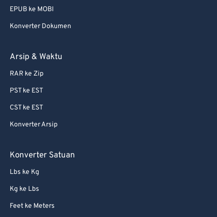
EPUB ke MOBI
75
75
Konverter Dokumen
76
76
77
77
Arsip & Waktu
78
78
RAR ke Zip
79
79
PST ke EST
80
80
CST ke EST
81
81
Konverter Arsip
82
82
83
83
Konverter Satuan
84
84
Lbs ke Kg
85
85
Kg ke Lbs
86
86
Feet ke Meters
87
87