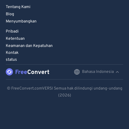
Tentang Kami
Blog
Menyumbangkan
Pribadi
Ketentuan
Keamanan dan Kepatuhan
Kontak
status
Bahasa Indonesia
English
Deutsch
© FreeConvert.comVERSI Semua hak dilindungi undang-undang
(2026)
Español
Français
Português