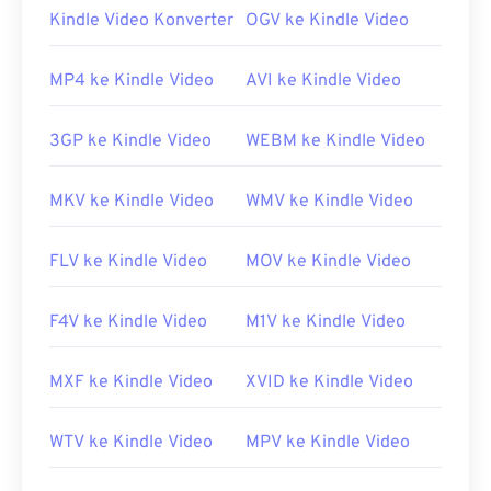
Management (DRM)
.
Kindle Video Konverter
OGV ke Kindle Video
Bagaimana cara membuka berkas
F4P?
MP4 ke Kindle Video
AVI ke Kindle Video
Di sebagian besar platform, berkas F4P terbuka di
3GP ke Kindle Video
WEBM ke Kindle Video
Adobe Flash Player
secara default. Di Microsoft
Windows OS,
Adobe AIR
mungkin merupakan
MKV ke Kindle Video
WMV ke Kindle Video
pemutar default. Untuk hasil yang terjamin di Mac
OS X dan Linux/Unix, buka berkas F4P dengan
VLC
Media Player
.
FLV ke Kindle Video
MOV ke Kindle Video
Perlu diketahui bahwa
perangkat Apple iOS
tidak
F4V ke Kindle Video
M1V ke Kindle Video
mendukung plugin Adobe Flash Player. Namun,
Puffin Web Browser
adalah opsi gratis yang dapat
mengatasi batasan iOS. Ingatlah selalu bahwa "P"
MXF ke Kindle Video
XVID ke Kindle Video
dalam F4P berarti "protected" (dilindungi).
Dikembangkan oleh:
Adobe
WTV ke Kindle Video
MPV ke Kindle Video
Rilis awal:
2007