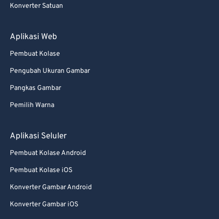
Konverter Satuan
88
88
89
89
Aplikasi Web
90
90
Pembuat Kolase
91
91
Pengubah Ukuran Gambar
92
92
Pangkas Gambar
93
93
Pemilih Warna
94
94
95
95
Aplikasi Seluler
96
96
Pembuat Kolase Android
97
97
Pembuat Kolase iOS
98
98
Konverter Gambar Android
99
99
Konverter Gambar iOS