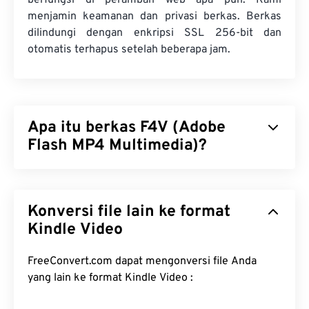
berfungsi di peramban web apa pun. Kami
menjamin keamanan dan privasi berkas. Berkas
dilindungi dengan enkripsi SSL 256-bit dan
otomatis terhapus setelah beberapa jam.
Apa itu berkas F4V (Adobe
Flash MP4 Multimedia)?
Adobe Flash MP4 Multimedia (F4V) adalah format
kontainer video yang cukup umum karena secara
Konversi file lain ke format
global, sebagian besar penonton video daring
menggunakan teknologi yang dirancang untuk
Kindle Video
diputar di
Adobe Flash Player
. Bahkan, F4V sering
disebut sebagai "
Flash Video
". Kontainer F4V
FreeConvert.com dapat mengonversi file Anda
mengompresi berkas multimedia dengan
codec
yang lain ke format Kindle Video :
dan memfasilitasi pengiriman berkas sebagai