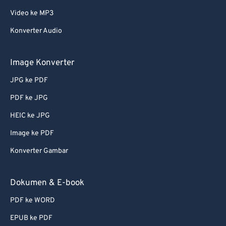
Video ke MP3
62
62
Konverter Audio
63
63
64
64
Image Konverter
65
65
JPG ke PDF
66
66
PDF ke JPG
67
67
HEIC ke JPG
68
68
Image ke PDF
69
69
Konverter Gambar
70
70
71
71
Dokumen & E-book
72
72
PDF ke WORD
73
73
EPUB ke PDF
74
74