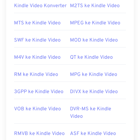
streaming audio dan video melalui internet.
Kindle Video Konverter
M2TS ke Kindle Video
Bagaimana cara membuka berkas
F4V?
MTS ke Kindle Video
MPEG ke Kindle Video
Di sebagian besar platform, berkas F4V terbuka di
SWF ke Kindle Video
MOD ke Kindle Video
Adobe Flash Player
secara default. Di Microsoft
Windows OS,
Adobe AIR
mungkin merupakan
M4V ke Kindle Video
QT ke Kindle Video
pemutar default. Untuk hasil yang terjamin di Mac
OS X dan Linux/Unix, buka berkas F4V dengan
pemutar media VLC
.
RM ke Kindle Video
MPG ke Kindle Video
Perlu diketahui bahwa
perangkat Apple iOS
tidak
3GPP ke Kindle Video
DIVX ke Kindle Video
mendukung plugin Adobe Flash Player. Namun,
Puffin Web Browser
adalah opsi gratis yang dapat
mengatasi batasan iOS.
VOB ke Kindle Video
DVR-MS ke Kindle
Video
Dikembangkan oleh:
Adobe
Rilis awal:
2007
RMVB ke Kindle Video
ASF ke Kindle Video
Tautan yang berguna: