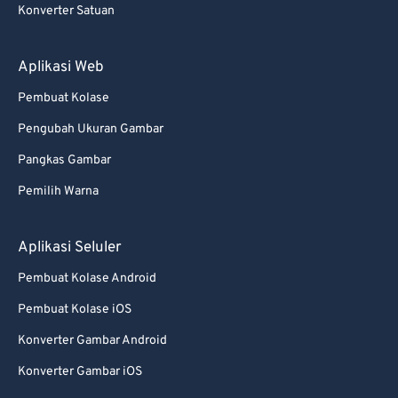
Konverter Satuan
88
88
89
89
Aplikasi Web
90
90
Pembuat Kolase
91
91
Pengubah Ukuran Gambar
92
92
Pangkas Gambar
93
93
Pemilih Warna
94
94
95
95
Aplikasi Seluler
96
96
Pembuat Kolase Android
97
97
Pembuat Kolase iOS
98
98
Konverter Gambar Android
99
99
Konverter Gambar iOS