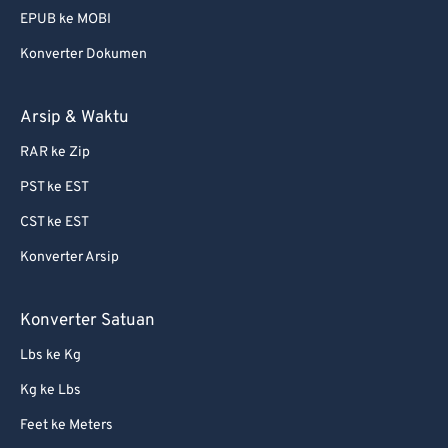
EPUB ke MOBI
75
75
Konverter Dokumen
76
76
77
77
Arsip & Waktu
78
78
RAR ke Zip
79
79
PST ke EST
80
80
CST ke EST
81
81
Konverter Arsip
82
82
83
83
Konverter Satuan
84
84
Lbs ke Kg
85
85
Kg ke Lbs
86
86
Feet ke Meters
87
87