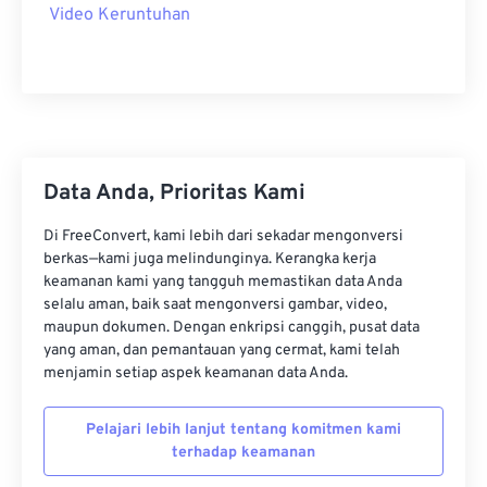
Video Keruntuhan
22
22
22
22
22
22
22
22
23
23
23
23
23
23
23
23
24
24
24
24
24
24
25
25
25
25
25
25
26
26
26
26
26
26
Data Anda, Prioritas Kami
27
27
27
27
27
27
Di FreeConvert, kami lebih dari sekadar mengonversi
28
28
28
28
28
28
berkas—kami juga melindunginya. Kerangka kerja
29
29
29
29
29
29
keamanan kami yang tangguh memastikan data Anda
selalu aman, baik saat mengonversi gambar, video,
30
30
30
30
30
30
maupun dokumen. Dengan enkripsi canggih, pusat data
31
31
31
31
31
31
yang aman, dan pemantauan yang cermat, kami telah
menjamin setiap aspek keamanan data Anda.
32
32
32
32
32
32
33
33
33
33
33
33
Pelajari lebih lanjut tentang komitmen kami
terhadap keamanan
34
34
34
34
34
34