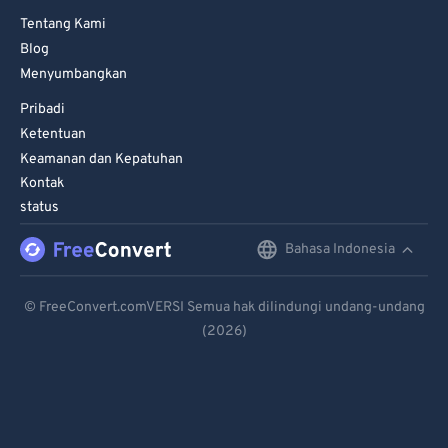
Tentang Kami
Blog
Menyumbangkan
Pribadi
Ketentuan
Keamanan dan Kepatuhan
Kontak
status
Bahasa Indonesia
English
Deutsch
© FreeConvert.comVERSI Semua hak dilindungi undang-undang
(2026)
Español
Français
Português